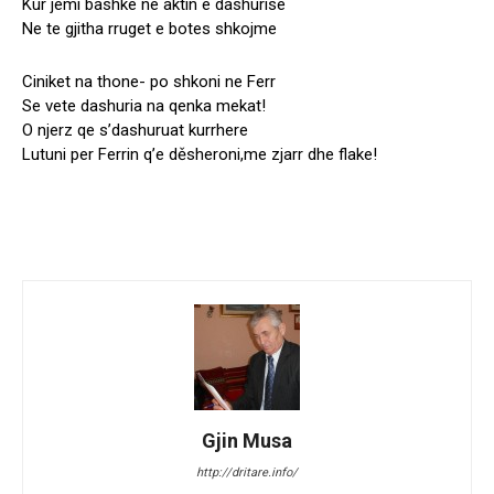
Kur jemi bashke ne aktin e dashurise
Ne te gjitha rruget e botes shkojme
Ciniket na thone- po shkoni ne Ferr
Se vete dashuria na qenka mekat!
O njerz qe s’dashuruat kurrhere
Lutuni per Ferrin q’e děsheroni,me zjarr dhe flake!
Gjin Musa
http://dritare.info/