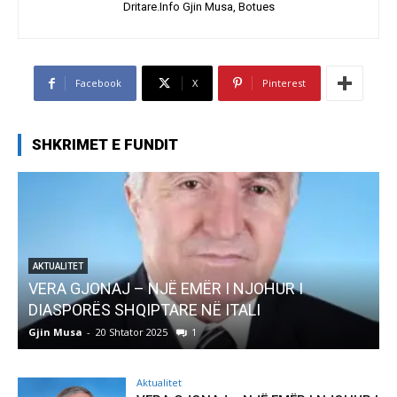
Dritare.Info Gjin Musa, Botues
Facebook
X
Pinterest
SHKRIMET E FUNDIT
AKTUALITET
VERA GJONAJ – NJË EMËR I NJOHUR I
DIASPORËS SHQIPTARE NË ITALI
Gjin Musa
-
20 Shtator 2025
1
G
Aktualitet