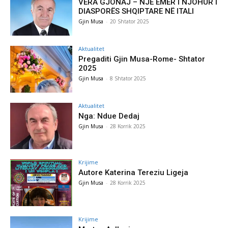
VERA GJONAJ – NJË EMËR I NJOHUR I
DIASPORËS SHQIPTARE NË ITALI
Gjin Musa
-
20 Shtator 2025
Aktualitet
Pregaditi Gjin Musa-Rome- Shtator
2025
Gjin Musa
-
8 Shtator 2025
Aktualitet
Nga: Ndue Dedaj
Gjin Musa
-
28 Korrik 2025
Krijime
Autore Katerina Tereziu Ligeja
Gjin Musa
-
28 Korrik 2025
Krijime