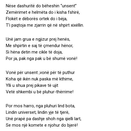
Nëse dashuritë do bëheshin “unsent”
Zemërimet e helmëta do i kisha fshirë,
Flokët e dëborës ortek do i bëja,
T’i paqtoja me zjarrin që në shpirt xixëllin.
Unë jam grua e ngjizur prej henës,
Me shpirtin e saj të çmendur hënor,
Si hëna detin me cikle të doja,
Por ja, pak nga pak u bë shumë vonë!
Vonë për unsent ,vonë për të puthur
Koha që ikën nuk paska më kthime,
Ylli u shua prej pikave të ujit
Vetë shkembi u bë pluhur-thërrime!
Por mos harro, nga pluhuri lind bota,
Lindin universet, lindin yje të tjerë,
Unë prapë pa dashje shoh nga qielli lart,
Se mos një komete e njohur do bjerë!