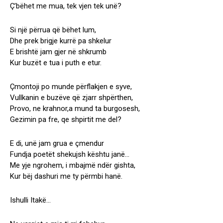
Ç’bëhet me mua, tek vjen tek unë?
Si një përrua që bëhet lum,
Dhe prek brigje kurrë pa shkelur
E brishtë jam gjer në shkrumb
Kur buzët e tua i puth e etur.
Çmontoji po munde përflakjen e syve,
Vullkanin e buzëve që zjarr shpërthen,
Provo, ne krahnor,a mund ta burgosesh,
Gezimin pa fre, qe shpirtit me del?
E di, unë jam grua e çmendur
Fundja poetët shekujsh kështu janë…
Me yje ngrohem, i mbajmë ndër gishta,
Kur bëj dashuri me ty përmbi hanë.
Ishulli Itakë…