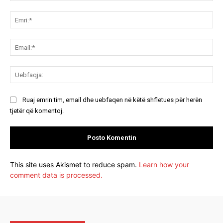
Koment:
Emr
Ema
Ue
Ruaj emrin tim, email dhe uebfaqen në këtë shfletues për herën
tjetër që komentoj.
This site uses Akismet to reduce spam.
Learn how your
comment data is processed.