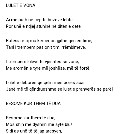
LULET E VONA
Ai më puth në cep të buzëve lehtë,
Por unë e ndjej stuhinë në ditën e qetë.
Butësia e tij ma kërcënon gjithë qënien time,
Tani i trembem pasionit tim, rrëmbimeve.
I trembem luleve të vjeshtës së vonë,
Me aromën e tyre më joshëse, më të fortë.
Lulet e dëborës që çelin mes borës acar,
Janë më të qëndrueshme se lulet e pranverës së parë!
BESOMË KUR THEM TË DUA
Besomë kur them të dua,
Mos shih me dyshim me sytë blu!
S’di as unë të të jap arësyen,