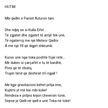
HUTIM
Mbi qiellin e Parisit fluturon tani.
Dhe ndjej se si Kulla Eifel
Të zgjatet dhe zgjatet të arrijë tek unë,
Të ngaterroj me një Meteor Qiellor
A me një Yll që digjet shkrumb.
Kurse unë nga toka poshtë fryjë retë ,
Më duken si çarçafët e tu të bardhë,
Pres që të zbuloj,
Trupin tënd që dëshirat m’i ngjall !
Me ligje gravitacioni bëhet pritja ime,
Kujtimi yt më bie mbi kokë!
Rëndesa e pritjes krijon Universin tonë,
Sepse je Qielli në qiell e unë Toka në tokë!