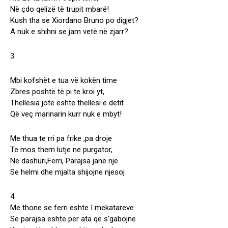
Në çdo qelizë të trupit mbarë!
Kush tha se Xiordano Bruno po digjet?
A nuk e shihni se jam vetë në zjarr?
3.
Mbi kofshët e tua vë kokën time
Zbres poshtë të pi te kroi yt,
Thellësia jote është thellësi e detit
Që veç marinarin kurr nuk e mbyt!
Me thua te rri pa frike ,pa droje
Te mos them lutje ne purgator,
Ne dashuri,Ferri, Parajsa jane nje
Se helmi dhe mjalta shijojne njesoj
4.
Me thone se ferri eshte I mekatareve
Se parajsa eshte per ata qe s’gabojne