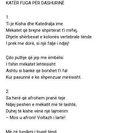
KATËR FUGA PËR DASHURINË
1.
Ti je Kisha dhe Katedralja ime
Mëkatet që brejnë shpirtërat t’i rrëfej,
Dhjete shërbesat e kolonës vertebrale tënde
I prek me dorë, si një falje i ndjej!
Çdo puthje që jep me ëmbëlsi
I fshin mëkatet lehtësisht
Ashtu si bankë që borxhet t’i fal
Kur pasurinë e ke shpenzuar mirësisht.
2.
Sa herë që afrohem pranë teje
Ndjej peshën e mëkatit më të lashtë,
Duhej të kishe vënë një lajmërim
– Mos u afroni! Voltazh i lartë!
Më zë tundimi i trupit tënd,