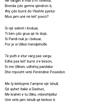
Ne vargjet e mia ti rri fshehur,
Brenda çdo germe qëndron ti,
Aty çdo burrë do t’kishte pyetur:
Mos jam unë në kët’ poezi?
Si një sekret i koduar,
Ti bën çdo grua që të dojë,
Si Paridi nuk je i bekuar,
Por je si Uliksi mendjehollë.
Të puth e etur varg pas vargu
Edhe pse kët’ kurrë s’e beson,
Si me Uliksin, udhëtoj pandalur
Dhe mposht vetë Perëndinë Poseidon.
Me ty kërkojmë t’arrijmë një Ishull,
Që quhet Itakë a Dashuri,
Me krahët e tu Uliks, mbështjellur
Unë vetë jam Ishulli që kërkon ti.