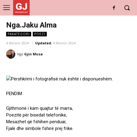
GJ
DRITARE E RE
Nga.Jaku Alma
PAKATEGORI
POEZI
4 Nëntor 2024
Updated:
4 Nëntor 2024
Nga
Gjin Musa
PENDIM
Gjithmonë i kam quajtur të marra,
Poezitë për bisedat telefonike,
Mesazhet që fshihen penduar,
Fjalë dhe simbole fshirë prej frike.