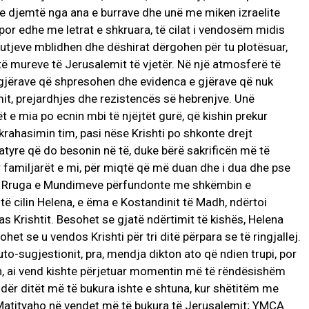
me djemtë nga ana e burrave dhe unë me miken izraelite
por edhe me letrat e shkruara, të cilat i vendosëm midis
e lutjeve mblidhen dhe dëshirat dërgohen për tu plotësuar,
shtë mureve të Jerusalemit të vjetër. Në një atmosferë të
e gjërave që shpresohen dhe evidenca e gjërave që nuk
mit, prejardhjes dhe rezistencës së hebrenjve. Unë
t e mia po ecnin mbi të njëjtët gurë, që kishin prekur
 krahasimin tim, pasi nëse Krishti po shkonte drejt
ë atyre që do besonin në të, duke bërë sakrificën më të
r familjarët e mi, për miqtë që më duan dhe i dua dhe pse
ë. Rruga e Mundimeve përfundonte me shkëmbin e
të cilin Helena, e ëma e Kostandinit të Madh, ndërtoi
pas Krishtit. Besohet se gjatë ndërtimit të kishës, Helena
ohet se u vendos Krishti për tri ditë përpara se të ringjallej.
o-sugjestionit, pra, mendja dikton ato që ndien trupi, por
n, ai vend kishte përjetuar momentin më të rëndësishëm
 ndër ditët më të bukura ishte e shtuna, kur shëtitëm me
 Matityaho në vendet më të bukura të Jerusalemit; YMCA