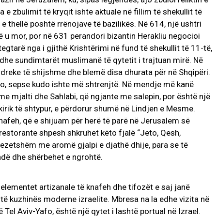
a e zbulimit të kryqit ishte aktuale në fillim të shekullit të
 e thellë poshtë rrënojave të bazilikës. Në 614, një ushtri
ë u mor, por në 631 perandori bizantin Herakliu negocioi
tegtarë nga i gjithë Krishtërimi në fund të shekullit të 11-të,
dhe sundimtarët muslimanë të qytetit i trajtuan mirë. Në
dreke të shijshme dhe blemë disa dhurata për në Shqipëri.
udo, sepse kudo ishte më shtrenjtë. Në mendje më kanë
e mjalti dhe Sahlabi, që ngjante me salepin, por është një
kirik të shtypur, e përdorur shumë në Lindjen e Mesme.
nafeh, që e shijuam për herë të parë në Jerusalem së
 restorante shpesh shkruhet këto fjalë “Jeto, Qesh,
 lezetshëm me aromë gjalpi e djathë dhije, para se të
ndë dhe shërbehet e ngrohtë.
 elementet artizanale të knafeh dhe tifozët e saj janë
 të kuzhinës moderne izraelite. Mbresa na la edhe vizita në
Tel Aviv-Yafo, është një qytet i lashtë portual në Izrael.