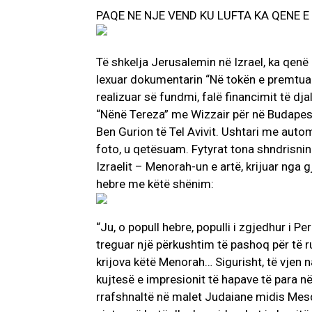
PAQE NE NJE VEND KU LUFTA KA QENE 
Të shkelja Jerusalemin në Izrael, ka qen
lexuar dokumentarin “Në tokën e premtuar
realizuar së fundmi, falë financimit të dj
“Nënë Tereza” me Wizzair për në Budapest
Ben Gurion të Tel Avivit. Ushtari me automa
foto, u qetësuam. Fytyrat tona shndrisni
Izraelit – Menorah-un e artë, krijuar nga gje
hebre me këtë shënim:
“Ju, o popull hebre, populli i zgjedhur i Pe
treguar një përkushtim të pashoq për të ru
krijova këtë Menorah… Sigurisht, të vjen n
kujtesë e impresionit të hapave të para n
rrafshnaltë në malet Judaiane midis Mesd