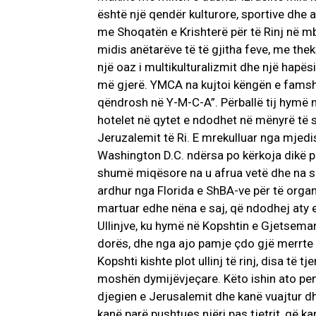
është një qendër kulturore, sportive dhe 
me Shoqatën e Krishterë për të Rinj në mb
midis anëtarëve të të gjitha feve, me the
një oaz i multikulturalizmit dhe një hapë
më gjerë. YMCA na kujtoi këngën e famshm
qëndrosh në Y-M-C-A”. Përballë tij hymë 
hotelet në qytet e ndodhet në mënyrë të sh
Jeruzalemit të Ri. E mrekulluar nga mjed
Washington D.C. ndërsa po kërkoja dikë pë
shumë miqësore na u afrua vetë dhe na shk
ardhur nga Florida e ShBA-ve për të orga
martuar edhe nëna e saj, që ndodhej aty e
Ullinjve, ku hymë në Kopshtin e Gjetseman
dorës, dhe nga ajo pamje çdo gjë merrte k
Kopshti kishte plot ullinj të rinj, disa të 
moshën dymijëvjeçare. Këto ishin ato pemë
djegien e Jerusalemit dhe kanë vuajtur d
kanë parë pushtues njëri pas tjetrit, që k