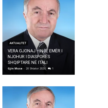
AKTUALITET
AKTUALITET
VERA GJONAJ – NJË EMËR I
NJOHUR I DIASPORËS
Pregaditi Gji
SHQIPTARE NË ITALI
Shtator 2025
Gjin Musa
-
20 Shtator 2025
1
Gjin Musa
-
8 Shtat