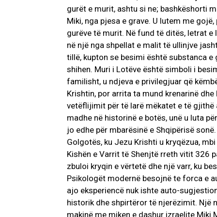
gurët e murit, ashtu si ne; bashkëshorti 
Miki, nga pjesa e grave. U lutem me gojë, 
gurëve të murit. Në fund të ditës, letrat 
në një nga shpellat e malit të ullinjve ja
tillë, kupton se besimi është substanca 
shihen. Muri i Lotëve është simboli i besi
familisht, u ndjeva e privilegjuar që këmbë
Krishtin, por arrita ta mund krenarinë dhe
vetëflijimit për të larë mëkatet e të gjith
madhe në historinë e botës, unë u luta pë
jo edhe për mbarësinë e Shqipërisë son
Golgotës, ku Jezu Krishti u kryqëzua, mbi 
Kishën e Varrit të Shenjtë rreth vitit 326 
zbuloi kryqin e vërtetë dhe një varr, ku bes
Psikologët modernë besojnë te forca e aut
ajo eksperiencë nuk ishte auto-sugjestio
historik dhe shpirtëror të njerëzimit. Një
makinë me miken e dashur izraelite Miki