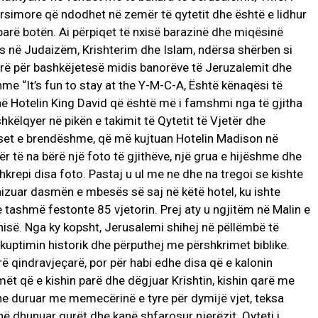
arsimore që ndodhet në zemër të qytetit dhe është e lidhur
arë botën. Ai përpiqet të nxisë barazinë dhe miqësinë
ks në Judaizëm, Krishterim dhe Islam, ndërsa shërben si
sirë për bashkëjetesë midis banorëve të Jeruzalemit dhe
e “It’s fun to stay at the Y-M-C-A, Është kënaqësi të
në Hotelin King David që është më i famshmi nga të gjitha
këlqyer në pikën e takimit të Qytetit të Vjetër dhe
iset e brendëshme, që më kujtuan Hotelin Madison në
r të na bërë një foto të gjithëve, një grua e hijëshme dhe
repi disa foto. Pastaj u ul me ne dhe na tregoi se kishte
nizuar dasmën e mbesës së saj në këtë hotel, ku ishte
 tashmë festonte 85 vjetorin. Prej aty u ngjitëm në Malin e
isë. Nga ky kopsht, Jerusalemi shihej në pëllëmbë të
uptimin historik dhe përputhej me përshkrimet biblike.
tjerë qindravjeçarë, por për habi edhe disa që e kalonin
t që e kishin parë dhe dëgjuar Krishtin, kishin qarë me
he duruar me memecërinë e tyre për dymijë vjet, teksa
anë dhunuar gurët dhe kanë shfarosur njerëzit. Qyteti i