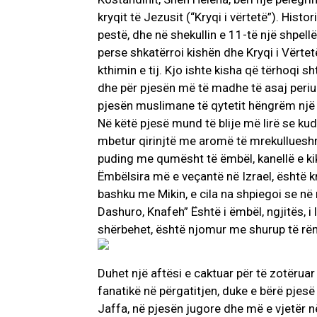
kryqit të Jezusit (“Kryqi i vërtetë”). Histori
pestë, dhe në shekullin e 11-të një shpellë
perse shkatërroi kishën dhe Kryqi i Vërtet
kthimin e tij. Kjo ishte kisha që tërhoqi sh
dhe për pjesën më të madhe të asaj periu
pjesën muslimane të qytetit hëngrëm një 
Në këtë pjesë mund të blije më lirë se k
mbetur qirinjtë me aromë të mrekullueshm
puding me qumësht të ëmbël, kanellë e ki
Ëmbëlsira më e veçantë në Izrael, është k
bashku me Mikin, e cila na shpiegoi se në
Dashuro, Knafeh” Është i ëmbël, ngjitës, i
shërbehet, është njomur me shurup të rë
Duhet një aftësi e caktuar për të zotëruar
fanatikë në përgatitjen, duke e bërë pjesë
Jaffa, në pjesën jugore dhe më e vjetër në 