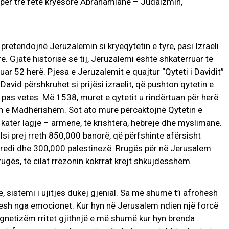
ë për tre fetë kryesore Abrahamiane – Judaizmin,
 pretendojnë Jeruzalemin si kryeqytetin e tyre, pasi Izraeli
e. Gjatë historisë së tij, Jeruzalemi është shkatërruar të
ar 52 herë. Pjesa e Jeruzalemit e quajtur “Qyteti i Davidit”
 David përshkruhet si prijësi izraelit, që pushton qytetin e
 pas vetes. Më 1538, muret e qytetit u rindërtuan për herë
in e Madhërishëm. Sot ato mure përcaktojnë Qytetin e
në katër lagje – armene, të krishtera, hebreje dhe myslimane.
lsi prej rreth 850,000 banorë, që përfshinte afërsisht
Haredi dhe 300,000 palestinezë. Rrugës për në Jerusalem
gës, të cilat rrëzonin kokrrat krejt shkujdesshëm.
 sistemi i ujitjes dukej gjenial. Sa më shumë t’i afrohesh
esh nga emocionet. Kur hyn në Jerusalem ndien një forcë
netizëm rritet gjithnjë e më shumë kur hyn brenda