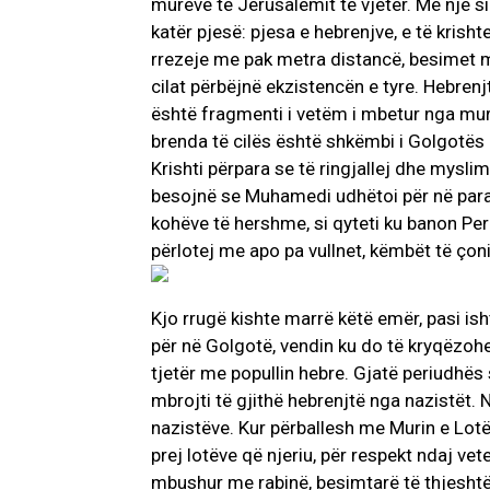
mureve të Jerusalemit të vjetër. Me një s
katër pjesë: pjesa e hebrenjve, e të kris
rrezeje me pak metra distancë, besimet m
cilat përbëjnë ekzistencën e tyre. Hebrenjt
është fragmenti i vetëm i mbetur nga muri 
brenda të cilës është shkëmbi i Golgotës k
Krishti përpara se të ringjallej dhe mysl
besojnë se Muhamedi udhëtoi për në para
kohëve të hershme, si qyteti ku banon Per
përlotej me apo pa vullnet, këmbët të çon
Kjo rrugë kishte marrë këtë emër, pasi ish
për në Golgotë, vendin ku do të kryqëzohe
tjetër me popullin hebre. Gjatë periudhës 
mbrojti të gjithë hebrenjtë nga nazistët. 
nazistëve. Kur përballesh me Murin e Lotëve
prej lotëve që njeriu, për respekt ndaj ve
mbushur me rabinë, besimtarë të thjeshtë, h