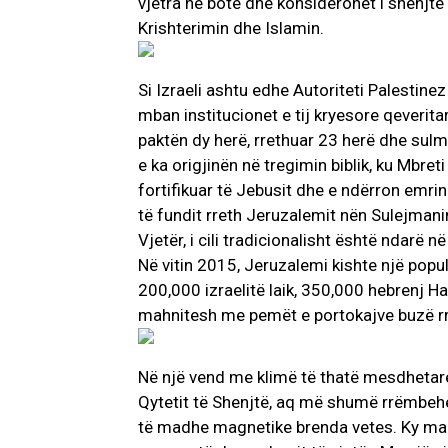
vjetra në botë dhe konsiderohet i shenjt
Krishterimin dhe Islamin.
Si Izraeli ashtu edhe Autoriteti Palestinez
mban institucionet e tij kryesore qeveritar
paktën dy herë, rrethuar 23 herë dhe sulmu
e ka origjinën në tregimin biblik, ku Mbreti
fortifikuar të Jebusit dhe e ndërron emrin
të fundit rreth Jeruzalemit nën Sulejman
Vjetër, i cili tradicionalisht është ndarë 
Në vitin 2015, Jeruzalemi kishte një popul
200,000 izraelitë laik, 350,000 hebrenj 
mahnitesh me pemët e portokajve buzë rru
Në një vend me klimë të thatë mesdhetare,
Qytetit të Shenjtë, aq më shumë rrëmbeh
të madhe magnetike brenda vetes. Ky mag