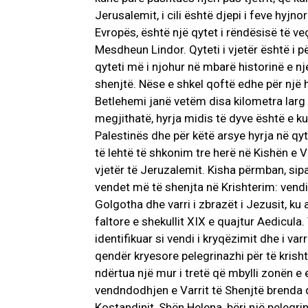
Jerusalemit, i cili është djepi i feve hyjn
Evropës, është një qytet i rëndësisë të ve
Mesdheun Lindor. Qyteti i vjetër është i p
qyteti më i njohur në mbarë historinë e nj
shenjtë. Nëse e shkel qoftë edhe për një h
Betlehemi janë vetëm disa kilometra larg
megjithatë, hyrja midis të dyve është e ku
Palestinës dhe për këtë arsye hyrja në qyte
të lehtë të shkonim tre herë në Kishën e Var
vjetër të Jeruzalemit. Kisha përmban, sipa
vendet më të shenjta në Krishterim: vendi
Golgotha dhe varri i zbrazët i Jezusit, ku 
faltore e shekullit XIX e quajtur Aedicula
identifikuar si vendi i kryqëzimit dhe i va
qendër kryesore pelegrinazhi për të krisht
ndërtua një mur i tretë që mbylli zonën e
vendndodhjen e Varrit të Shenjtë brenda qy
Kostandinit, Shën Helena, bëri një pelegrin