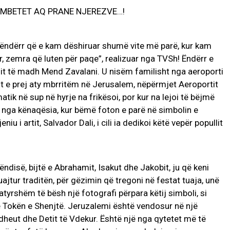
E MBETET AQ PRANE NJEREZVE…!
ë ëndërr që e kam dëshiruar shumë vite më parë, kur kam
, zemra që luten për paqe”, realizuar nga TVSh! Ëndërr e
alit të madh Mend Zavalani. U nisëm familisht nga aeroporti
 e prej aty mbrritëm në Jerusalem, nëpërmjet Aeroportit
tik në sup në hyrje na frikësoi, por kur na lejoi të bëjmë
n nga kënaqësia, kur bëmë foton e parë në simbolin e
niu i artit, Salvador Dali, i cili ia dedikoi këtë vepër popullit
rëndisë, bijtë e Abrahamit, Isakut dhe Jakobit, ju që keni
ajtur traditën, për gëzimin që tregoni në festat tuaja, unë
atyrshëm të bësh një fotografi përpara këtij simboli, si
ë Tokën e Shenjtë. Jeruzalemi është vendosur në një
heut dhe Detit të Vdekur. Është një nga qytetet më të