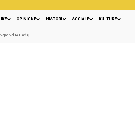
TIKË
OPINIONE
HISTORI
SOCIALE
KULTURË
Nga: Ndue Dedaj