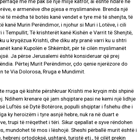
ipërfaqe me më pak se një milje katror, ai është ndarë në
hterëve, e armenëve dhe pjesa e myslimanëve. Brenda një
ë të mëdha të botës kanë vendet e tyre më të shenjta, të
ë kanë Murin Perëndimor, i njohur si Muri i Lotëve, i cili
i Tempullit; Të krishterët kanë Kishën e Varrit të Shenjtë,
u u kryqëzua Krishti, dhe diku aty pranë varri ku u shtri
imanët kanë Kupolën e Shkëmbit, për të cilën myslimanët
jsë. Ja përse Jerusalemi është konsideruar që prej
ëndia. Përtej Murit Perëndimor, çdo qenie njerëzore do
in te Via Dolorosa, Rruga e Mundimit.
te rruga që kishte përshkruar Krishti me kryqin mbi shpinë
j. Ndihem krenare që jam shqiptare pasi ne kemi një lidhje
së Luftës së Dytë Botërore, populli shqiptar i fshehu dhe i
Nga ky heroizëm i tyre asnjë hebre, nuk ra në duart e
, trupi të rrëqethet i tëri. Sikur qepallat e syve rëndohen
tes, mundohet të mos i lëshojë. Sheshi përballë murit është i
ebrenj ortodoksë, ushtarë, turistë etj., të cilët prekin