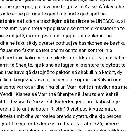
ore dhe njëra prej porteve më të gjera të Azisë, Afrikës dhe
çantë edhe për nga të qenit një portë që hapet në
ërfshirë në listën e trashëgimisë botërore të UNESCO-s, si
erëzimit. Një e treta e popullsisë së botës e konsideron të
erë në jetë, nuk do jesh më i njëjtë. Jeruzalemi dhe
 dhe në fakt, të dy qytetet pothuajse bashkohen së bashku,
fizuar me faktin se Betlehemi është nën kontrollin e
t përfshin kalimin e një pikë kontrolli kufitar. Ndaj e patëm
rit të Shenjtë, një kishë në lagjen e krishterë të qytetit të
s traditave që datojnë të paktën në shekullin e katërt, dy
n ku u kryqëzua Jezusi, në vendin e njohur si Kalvari ose
ai është varrosur dhe ringjallur. Varri është i mbyllur nga një
. Vendi i Kishës së Varrit të Shenjtë në Jeruzalem është
rrit të Jezusit të Nazaretit. Kisha ka qenë prej kohësh një
erët në të gjithë botën. Rreth 10 vjet pas kryqëzimit, u
 ekzekutimit dhe varrosjes brenda qytetit, dhe kjo përbën
tetit të vjetër të Jeruzalemit sot. Në vitin 326, nëna e
azh në Jeruzalem, ku, sipas legjendës, ajo zbuloi reliktin e