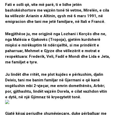
Fati e solli që, vite më parë, ti e lidhe jetën
bashskëshortore me vajzën tonë të vetme, Mirelën, e cila
ka vëllezër Arianin e Altinin, qysh më 6 mars 1991, në
emigracion dhe tani me jetë familjare, në Itali e Francë.
Megjithëse ju, me origjinë nga Lozhani i Korçës dhe ne,
nga Malësia e Gjakovës (Tropoja), gjetëm kurdoherë
miqësi e mirëkuptim të ndërsjelltë, si me prindërit e
paharruar, Mehmet e Gjyze dhe vëllezërit e motrat e
respektuara: Frederik, Veli, Fadil e Mondi dhe Lida e Jeta,
me familjet e tyre.
Ju lindët dhe rritët, me plot kujdes e përkushim, djalin
Deivis, tani me banim familjar në Gjermani e që kanë
vogëlushin mbi 2-vjeçar, me emrin domethënës, Arbër;
por, gjithashtu, lindët vajzën Dorela, e cilat vazhdon vitin
e dytë, në një Gjimnaz të kryeqytetit tonë.
Gjatë kësaj periudhe shumëvje
çare, duke përballuar me