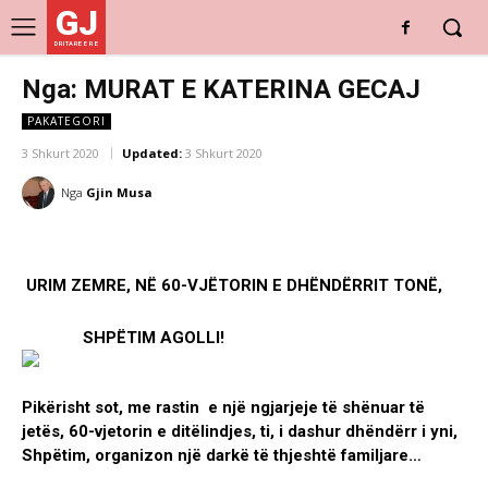
GJ
DRITARE E RE
Nga: MURAT E KATERINA GECAJ
PAKATEGORI
3 Shkurt 2020
Updated:
3 Shkurt 2020
Nga
Gjin Musa
URIM ZEMRE, NË 60-VJËTORIN E DHËNDËRRIT TONË,
SHPËTIM AGOLLI!
Pikërisht sot, me rastin e një ngjarjeje të shënuar të
jetës, 60-vjetorin e ditëlindjes, ti, i dashur dhëndërr i yni,
Shpëtim, organizon një darkë të thjeshtë familjare…