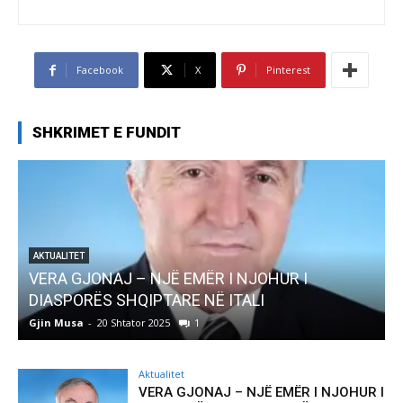
Facebook
X
Pinterest
SHKRIMET E FUNDIT
AKTUALITET
Pregaditi Gjin Musa-Rome- Shtator 2025
Gjin Musa
-
8 Shtator 2025
0
Aktualitet
VERA GJONAJ – NJË EMËR I NJOHUR I