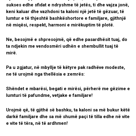
sukses edhe sfidat e ndryshme të jetës, ti dhe vajza jonë,
keni kaluar dhe vazhdoni ta kaloni një jetë të gëzuar, të
lumtur e të thjeshtë bashkëshortore e familjare, gjithnjë
në miqësi, respekt, harmoni e mirëkuptim të plotë.
Ne, besojmë e shpresojmë, që edhe pasardhësit tuaj, do
ta ndjekin me vendosmëri udhën e shembullit tuaj të
mirë.
Pa u zgjatur, në mbyllje të këtyre pak radhëve modeste,
ne të urojmë nga thellësia e zemrës:
Shëndet e mbarësi, begati e mirësi, përherë me gëzime e
lumturi të pafundme, vetjake e familjare!
Urojmë që, të gjithë së bashku, ta kaloni sa më bukur këtë
darkë familjare dhe sa më shumë paçi të tilla edhe në vite
e vite të tëra, në të ardhmen!