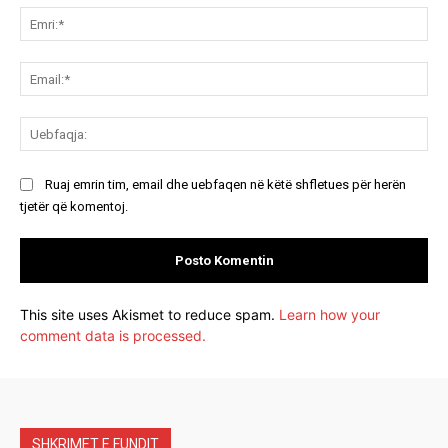
Emr
Ema
Ue
Ruaj emrin tim, email dhe uebfaqen në këtë shfletues për herën
tjetër që komentoj.
This site uses Akismet to reduce spam.
Learn how your
comment data is processed.
SHKRIMET E FUNDIT