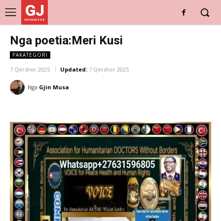
GJ
DRITARE E RE
Nga poetia:Meri Kusi
PAKATEGORI
7 Qershor 2025
Updated:
7 Qershor 2025
Nga
Gjin Musa