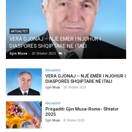
EMËR I NJOHUR I
AKTUALITET
E NË ITALI
Pregaditi Gjin Musa-Rome-
1
Gjin Musa
-
8 Shtator 2025
0
Aktualitet
VERA GJONAJ – NJË EMËR I NJOHUR I
DIASPORËS SHQIPTARE NË ITALI
Gjin Musa
-
20 Shtator 2025
Aktualitet
Pregaditi Gjin Musa-Rome- Shtator
2025
Gjin Musa
-
8 Shtator 2025