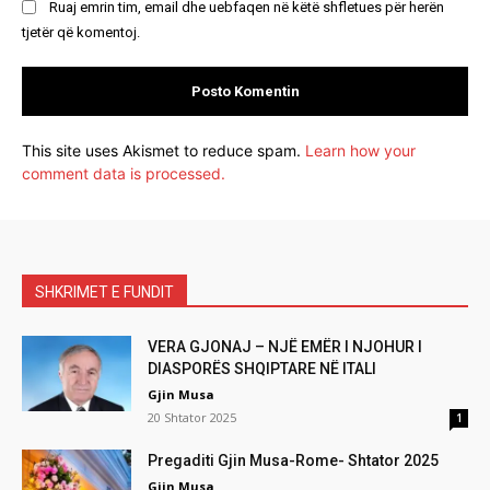
Ruaj emrin tim, email dhe uebfaqen në këtë shfletues për herën
tjetër që komentoj.
This site uses Akismet to reduce spam.
Learn how your
comment data is processed.
SHKRIMET E FUNDIT
VERA GJONAJ – NJË EMËR I NJOHUR I
DIASPORËS SHQIPTARE NË ITALI
Gjin Musa
20 Shtator 2025
1
Pregaditi Gjin Musa-Rome- Shtator 2025
Gjin Musa