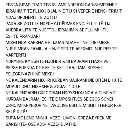
FESTA SIPAS TRADITES ISLAME NDERON GADISHMERINE E
IBRAHIMIT TE FLIJOJ DJALIN E TIJ SI VEPER E NENSHTRIMIT
NDAJ URDHËRIT TË ZOTIT.!
PARA SE ZOTI TË NDĖRHYJ PĒRMES ENGJËLLIT TË TIJ
XHEBRAILIT& TË NJOFTOJ IBRAHIMIN SE FLIJIMI I TIJ
ESHTĒ PRANUAR!
MISHI NGA KAFSHA E FLIJUAR NDAHET NE TRE PJESE.
NJE E MBAN FAMILJA – NJE PER TE AFERMIT- NJE PER TE
VARFERIT.!
NDRYSHE KY ESHTE NJOHUR & SI BAJRAM I HAXHIVE.
SEPSE BRENDA DITEVE TE KETIJ BAJRAMI KRYHET
PELEGRINAZHI NÈ MEKĒ!
NË KALENDARIN HIXHRI KURBAN BAJRAMI BIE DITEN E 10 TE
MUAJIT DHULHIXHXHE.& ZGJAT 4 DITE!
NE KALENDARIN GREGORIAN NDRYSHON NGA VITI NE VIT.
KURBAN BAJRAMI ESHTE E MPOSHTJES SE EGOS SONE!
USHQIMI KRYESOR NE TAVOLINE ESHTE MISHI I THERUR PER
KËTĒ DITĒ!
SUPA ME LĒNG MISHI- VEZE- LIMON- ERËZA.BYREK ME
BARISHTE- OSE KOS- VEZE- DJATHĒ!