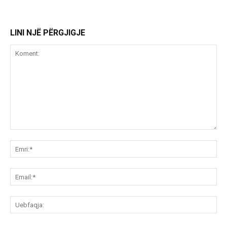
LINI NJË PËRGJIGJE
Koment:
Emr
Ema
Ue