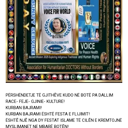
PËRSHËNDETJE TË GJITHĒVE KUDO NË BOTË PA DALLIM
RACE- FEJE- GJINIE- KULTURE!
KURBAN BAJRAMI!
KURBAN BAJRAMI ËSHTË FESTA E FLIJIMIT!
ËSHTĒ NJĒ NGA DY FESTAT ISLAME TË CILĒN E KREMTOJNË
MYSLIMANET NE MBARË BOTĒN!