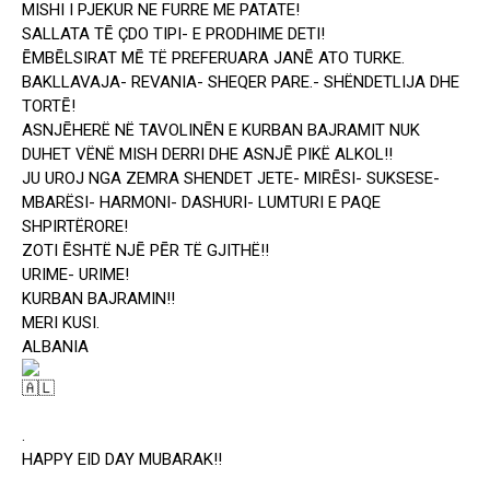
MISHI I PJEKUR NE FURRE ME PATATE!
SALLATA TĒ ÇDO TIPI- E PRODHIME DETI!
ĒMBĒLSIRAT MĒ TË PREFERUARA JANĒ ATO TURKE.
BAKLLAVAJA- REVANIA- SHEQER PARE.- SHËNDETLIJA DHE
TORTĒ!
ASNJĒHERË NË TAVOLINĒN E KURBAN BAJRAMIT NUK
DUHET VËNË MISH DERRI DHE ASNJĒ PIKË ALKOL!!
JU UROJ NGA ZEMRA SHENDET JETE- MIRĒSI- SUKSESE-
MBARËSI- HARMONI- DASHURI- LUMTURI E PAQE
SHPIRTËRORE!
ZOTI ĒSHTË NJĒ PĒR TË GJITHË!!
URIME- URIME!
KURBAN BAJRAMIN!!
MERI KUSI.
ALBANIA
.
HAPPY EID DAY MUBARAK!!