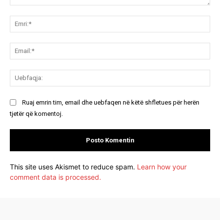
Koment:
Emr
Ema
Ue
Ruaj emrin tim, email dhe uebfaqen në këtë shfletues për herën
tjetër që komentoj.
This site uses Akismet to reduce spam.
Learn how your
comment data is processed.