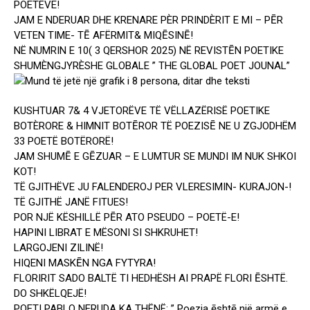
POETËVE!
JAM E NDERUAR DHE KRENARE PÈR PRINDÈRIT E MI – PĒR
VETEN TIME- TĒ AFËRMIT& MIQĒSINĒ!
NË NUMRIN E 10( 3 QERSHOR 2025) NË REVISTĒN POETIKE
SHUMÈNGJYRÈSHE GLOBALE ” THE GLOBAL POET JOUNAL”
KUSHTUAR 7& 4 VJETORËVE TË VËLLAZËRISË POETIKE
BOTÈRORE & HIMNIT BOTĒROR TË POEZISĒ NE U ZGJODHËM
33 POETË BOTËRORË!
JAM SHUMĒ E GĒZUAR – E LUMTUR SE MUNDI IM NUK SHKOI
KOT!
TË GJITHËVE JU FALENDEROJ PER VLERESIMIN- KURAJON-!
TË GJITHË JANË FITUES!
POR NJË KËSHILLË PĒR ATO PSEUDO – POETË-E!
HAPINI LIBRAT E MËSONI SI SHKRUHET!
LARGOJENI ZILINË!
HIQENI MASKĒN NGA FYTYRA!
FLORIRIT SADO BALTË TI HEDHËSH AI PRAPË FLORI ĒSHTË.
DO SHKËLQEJË!
POETI PABLO NERUDA KA THËNË: ” Poezia ēshtē një armë e