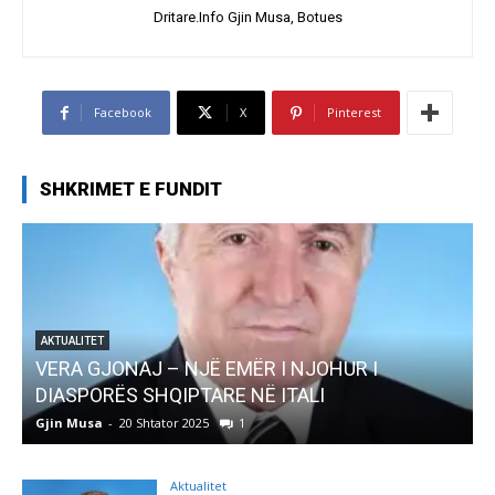
Dritare.Info Gjin Musa, Botues
Facebook
X
Pinterest
SHKRIMET E FUNDIT
AJ – NJË EMËR I NJOHUR I
AKTUALITET
 SHQIPTARE NË ITALI
Pregaditi Gjin 
0 Shtator 2025
1
Gjin Musa
-
8 Shtator
Aktualitet