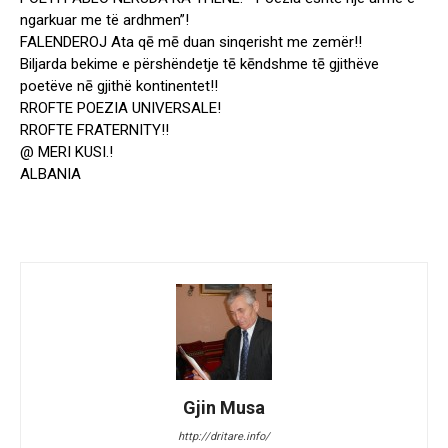
ngarkuar me të ardhmen”!
FALENDEROJ Ata qē mē duan sinqerisht me zemër!!
Biljarda bekime e përshëndetje tē kēndshme tē gjithëve
poetëve nē gjithë kontinentet!!
RROFTE POEZIA UNIVERSALE!
RROFTE FRATERNITY!!
@ MERI KUSI.!
ALBANIA
Gjin Musa
http://dritare.info/