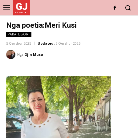
GJ
DRITARE E RE
Nga poetia:Meri Kusi
PAKATEGORI
5 Qershor 2025
Updated:
5 Qershor 2025
Nga
Gjin Musa