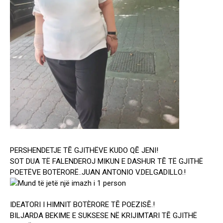
PERSHENDETJE TĒ GJITHËVE KUDO QĒ JENI!
SOT DUA TË FALENDEROJ MIKUN E DASHUR TĒ TË GJITHË
POETËVE BOTËRORË..JUAN ANTONIO V.DELGADILLO.!
IDEATORI I HIMNIT BOTÈRORE TĒ POEZISĒ.!
BILJARDA BEKIME E SUKSESE NË KRIJIMTARI TĒ GJITHË