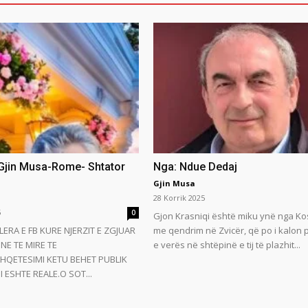
 Gjin Musa-Rome- Shtator
Nga: Ndue Dedaj
Gjin Musa
28 Korrik 2025
5
0
Gjon Krasniqi është miku ynë nga Ko
LERA E FB KURE NJERZIT E ZGJUAR
me qendrim në Zvicër, që po i kalon
NE TE MIRE TE
e verës në shtëpinë e tij të plazhit...
HQETESIMI KETU BEHET PUBLIK
 ESHTE REALE.O SOT...