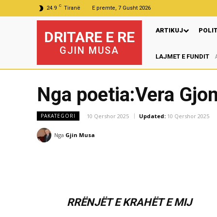
C
24.9
Tiranë
E premte, 7 Gusht 2026
ARTIKUJ
POLI
DRITARE E RE
GJIN MUSA
LAJMET E FUNDIT
Nga poetia:Vera Gjon
10 Qershor 2025
Updated:
10 Qershor 2025
PAKATEGORI
Nga
Gjin Musa
RRËNJËT E KRAHËT E MIJ