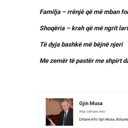
Familja – rrënjë që më mban fo
Shoqëria – krah që më ngrit lar
Të dyja bashkë më bëjnë njeri
Me zemër të pastër me shpirt da
Gjin Musa
http://dritare.info/
Dritare.Info Gjin Musa, Botues