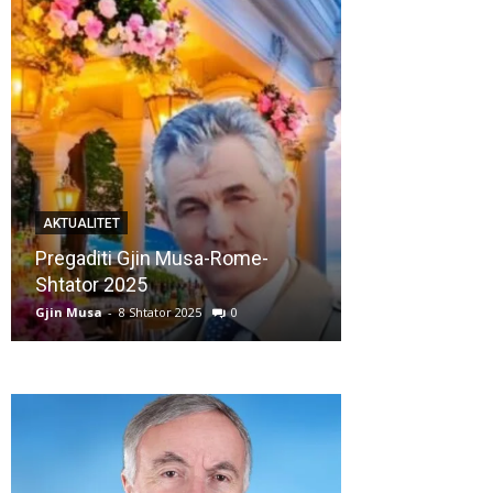
AKTUALITET
AKTUALITET
Pregaditi Gjin Musa-Rome-
Shtator 2025
Nga: Ndue Ded
Gjin Musa
-
8 Shtator 2025
0
Gjin Musa
-
28 Korr