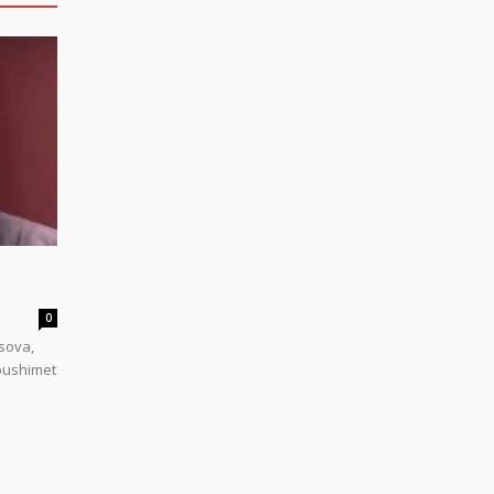
0
sova,
 pushimet