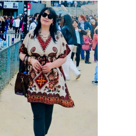
AKTUALITET
VERA GJONAJ – NJË EMËR I
NJOHUR I DIASPORËS
SHQIPTARE NË ITALI
Gjin Musa
-
20 Shtator 2025
1