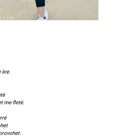
lirë.
htë
t me fletë.
rrë
ohet
sprovohet.