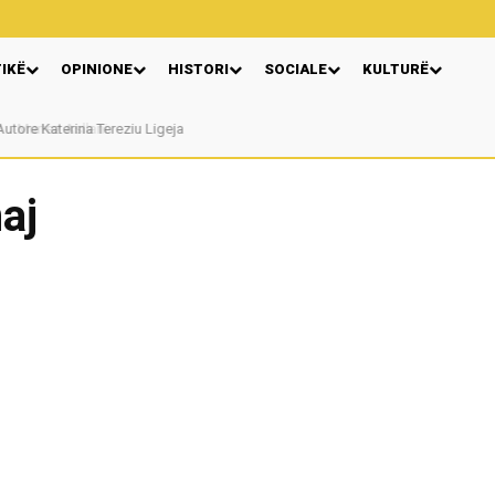
TIKË
OPINIONE
HISTORI
SOCIALE
KULTURË
Murtez Asllani
aj