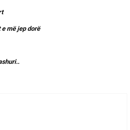
rt
t e më jep dorë
shuri..