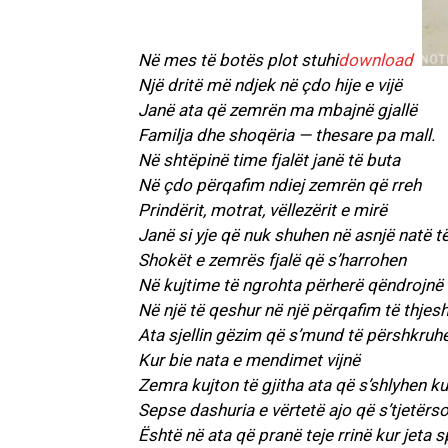
Në mes të botës plot stuhi
download
Një dritë më ndjek në çdo hije e vijë
Janë ata që zemrën ma mbajnë gjallë
Familja dhe shoqëria — thesare pa mall.
Në shtëpinë time fjalët janë të buta
Në çdo përqafim ndiej zemrën që rreh
Prindërit, motrat, vëllezërit e mirë
Janë si yje që nuk shuhen në asnjë natë të 
Shokët e zemrës fjalë që s’harrohen
Në kujtime të ngrohta përherë qëndrojnë
Në një të qeshur në një përqafim të thjes
Ata sjellin gëzim që s’mund të përshkruhe
Kur bie nata e mendimet vijnë
Zemra kujton të gjitha ata që s’shlyhen ku
Sepse dashuria e vërtetë ajo që s’tjetërs
Është në ata që pranë teje rrinë kur jeta 