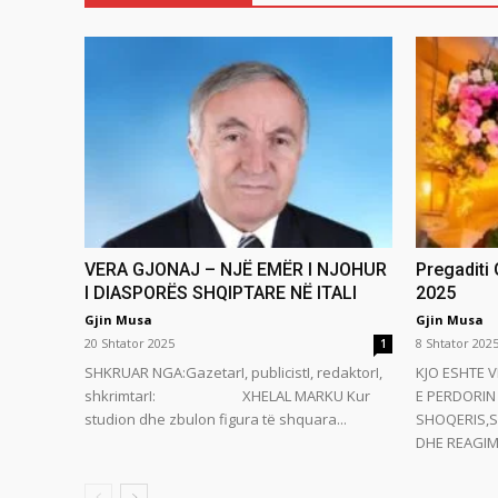
VERA GJONAJ – NJË EMËR I NJOHUR
Pregaditi
I DIASPORËS SHQIPTARE NË ITALI
2025
Gjin Musa
Gjin Musa
20 Shtator 2025
8 Shtator 202
1
SHKRUAR NGA:GazetarI, publicistI, redaktorI,
KJO ESHTE V
shkrimtarI: XHELAL MARKU Kur
E PERDORIN 
studion dhe zbulon figura të shquara...
SHOQERIS,S
DHE REAGIMI