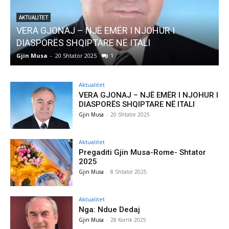
AKTUALITET
VERA GJONAJ – NJË EMËR I NJOHUR I
DIASPORËS SHQIPTARE NË ITALI
Gjin Musa
-
20 Shtator 2025
1
G
Aktualitet
VERA GJONAJ – NJË EMËR I NJOHUR I
DIASPORËS SHQIPTARE NË ITALI
Gjin Musa
-
20 Shtator 2025
Aktualitet
Pregaditi Gjin Musa-Rome- Shtator
2025
Gjin Musa
-
8 Shtator 2025
Aktualitet
Nga: Ndue Dedaj
Gjin Musa
-
28 Korrik 2025