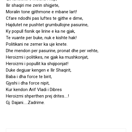
Ilir shaqiri me zerin shigjete,
Moralin tone gjithmone e mbane lart!
Cfare ndodhi pas luftes te gjithe e dime,
Hajdutet ne pushtet grumbullojne pasurine,
Ky popull fisnik qe lirine e ka ne gjak,
Te vuante per buke, nuk e kishte hak!
Politikani ne zemer ka uje knete.
Dhe mendon per pasurine, pronat dhe per vehte,
Heroizmi i politikes, ne gjak ka mushkonjat,
Heroizmi i popullit ka shqiponjat!
Duke degjuar kengen e Ilir Shaqirit,
Baba i dha force te birit,
Gjyshi i dha force nipit,
Kur kendon Arif Vladi i Dibres
Heroizmi shperthen prej drites….!
Gj. Dajani…..Zadrime.