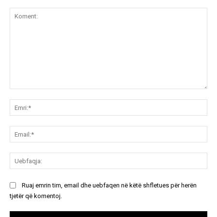
Koment:
Emr
Ema
Ue
Ruaj emrin tim, email dhe uebfaqen në këtë shfletues për herën
tjetër që komentoj.