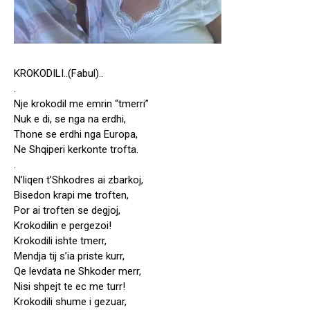
KROKODILI..(Fabul)..
.
Nje krokodil me emrin “tmerri”
Nuk e di, se nga na erdhi,
Thone se erdhi nga Europa,
Ne Shqiperi kerkonte trofta.
.
N’liqen t’Shkodres ai zbarkoj,
Bisedon krapi me troften,
Por ai troften se degjoj,
Krokodilin e pergezoi!
Krokodili ishte tmerr,
Mendja tij s’ia priste kurr,
Qe levdata ne Shkoder merr,
Nisi shpejt te ec me turr!
Krokodili shume i gezuar,