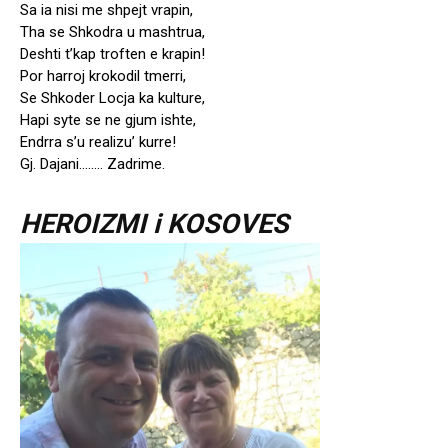
Sa ia nisi me shpejt vrapin,
Tha se Shkodra u mashtrua,
Deshti t’kap troften e krapin!
Por harroj krokodil tmerri,
Se Shkoder Locja ka kulture,
Hapi syte se ne gjum ishte,
Endrra s’u realizu’ kurre!
Gj. Dajani…….. Zadrime.
HEROIZMI i KOSOVES