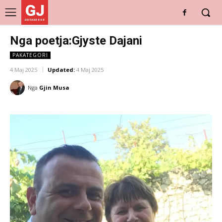
GJ
DRITARE E RE
Nga poetja:Gjyste Dajani
PAKATEGORI
4 Maj 2025
Updated:
4 Maj 2025
Nga
Gjin Musa