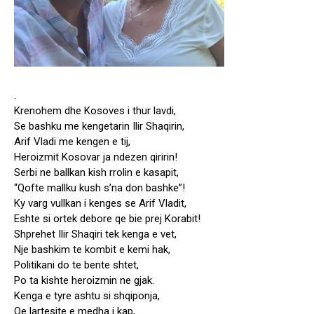
.
Krenohem dhe Kosoves i thur lavdi,
Se bashku me kengetarin Ilir Shaqirin,
Arif Vladi me kengen e tij,
Heroizmit Kosovar ja ndezen qiririn!
Serbi ne ballkan kish rrolin e kasapit,
“Qofte mallku kush s’na don bashke”!
Ky varg vullkan i kenges se Arif Vladit,
Eshte si ortek debore qe bie prej Korabit!
Shprehet Ilir Shaqiri tek kenga e vet,
Nje bashkim te kombit e kemi hak,
Politikani do te bente shtet,
Po ta kishte heroizmin ne gjak.
Kenga e tyre ashtu si shqiponja,
Qe lartesite e medha i kap,