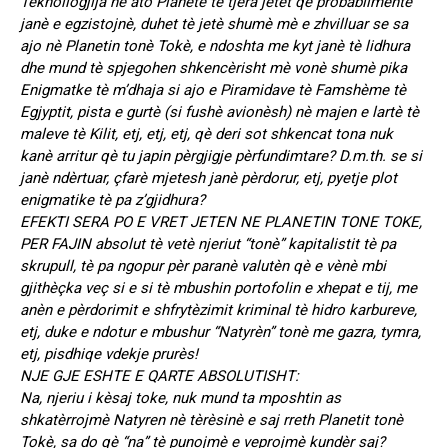
Teknollogjija nè ato Planete tè tjera jetet qè probabilmente
janè e egzistojnè, duhet tè jetè shumè mè e zhvilluar se sa
ajo nè Planetin tonè Tokè, e ndoshta me kyt janè tè lidhura
dhe mund tè spjegohen shkencèrisht mè vonè shumè pika
Enigmatke tè m’dhaja si ajo e Piramidave tè Famshème tè
Egjyptit, pista e gurtè (si fushè avionèsh) nè majen e lartè tè
maleve tè Kilit, etj, etj, etj, qè deri sot shkencat tona nuk
kanè arritur qè tu japin pèrgjigje pèrfundimtare? D.m.th. se si
janè ndèrtuar, çfarè mjetesh janè pèrdorur, etj, pyetje plot
enigmatike tè pa z’gjidhura?
EFEKTI SERA PO E VRET JETEN NE PLANETIN TONE TOKE,
PER FAJIN absolut tè vetè njeriut “tonè” kapitalistit tè pa
skrupull, tè pa ngopur pèr paranè valutèn qè e vènè mbi
gjithèçka veç si e si tè mbushin portofolin e xhepat e tij, me
anèn e pèrdorimit e shfrytèzimit kriminal tè hidro karbureve,
etj, duke e ndotur e mbushur “Natyrèn” tonè me gazra, tymra,
etj, pisdhiqe vdekje prurès!
NJE GJE ESHTE E QARTE ABSOLUTISHT:
Na, njeriu i kèsaj toke, nuk mund ta mposhtin as
shkatèrrojmè Natyren nè tèrèsinè e saj rreth Planetit tonè
Tokè, sa do qè “na” tè punojmè e veprojmè kundèr saj?