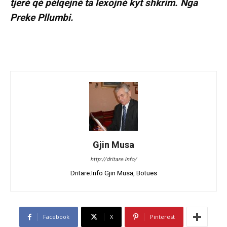
tjerè qè pèlqejnè ta lexojnè kyt shkrim. Nga
Preke Pllumbi.
Gjin Musa
http://dritare.info/
Dritare.Info Gjin Musa, Botues
Facebook
X
Pinterest