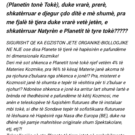
(Planetin tonè Tokè), duke vrarè, prerè,
shkatèrruar e djegur çdo ditè e mè shumè, pra
me fjalè tè tjera duke vrarè vetè jetèn, e
shkatèrruar Natyrèn e Planetit tè tyre tokè?????
SIGURISHT QE KA EGZISTON JETE ORGANIKE-BIOLLOGJIKE
NE NJE ose disa Planete tè tjerè nè hapèsirèn e pafundème
tri dimensionale Kozmike!
Deri mè sot shkenca e Planetit tonè tokè njef vetèm 4% tè
Materies Kozmike, pra 96% tè kèsaj Materie janè akoma tè
pa njohura-z’buluara nga shkenca e jonè!? Pra, misteret e
Kozmosit janè tè shumta e tepèr tè vèshtira pèr ti z’buluar e
njohur!? Ndonèse shkenca e jonè ka arritur lart shumè lartè e
brènda nè thedhèsinè e pafundème tè kètij Kozmosi, me
anèn e teleskopève tè fuqishèm fluturues dhe tè instaluar
mbi tokè, si dhe tè Sondave tepèr tè sofistikuara fluturuese
tè lèshuara nè Hapèsirè nga Nasa dhe Europa (BE), duke na
dhènè njè pamje mahnitèse origjinale shum Spektakolare,
etj, etj?!