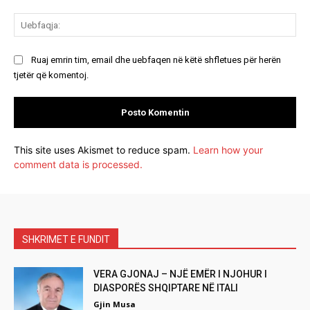
Ue
Ruaj emrin tim, email dhe uebfaqen në këtë shfletues për herën
tjetër që komentoj.
This site uses Akismet to reduce spam.
Learn how your
comment data is processed.
SHKRIMET E FUNDIT
VERA GJONAJ – NJË EMËR I NJOHUR I
DIASPORËS SHQIPTARE NË ITALI
Gjin Musa