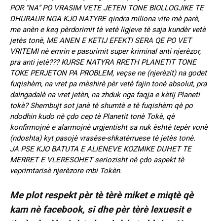
POR “NA” PO VRASIM VETE JETEN TONE BIOLLOGJIKE TE
DHURAUR NGA KJO NATYRE qindra miliona vite mè parè,
me anèn e keq pèrdorimit tè vetè ligjeve tè saja kundèr vetè
jetès tonè, ME ANEN E KETIJ EFEKTI SERA QE PO VET
VRITEMI nè emrin e pasurimit super kriminal anti njerèzor,
pra anti jetè??? KURSE NATYRA RRETH PLANETIT TONE
TOKE PERJETON PA PROBLEM, veçse ne (njerèzit) na godet
fuqishèm, na vret pa mèshirè pèr vetè fajin tonè absolut, pra
dalngadalè na vret jetèn, na zhduk nga faqja e kètij Planeti
tokè? Shembujt sot janè tè shumtè e tè fuqishèm qè po
ndodhin kudo nè çdo cep tè Planetit tonè Tokè, qè
konfirmojnè e alarmojnè urgjentisht sa nuk èshtè tepèr vonè
(ndoshta) kyt pasojè vrasèse-shkatèrruese tè jetès tonè.
JA PSE KJO BATUTA E ALIENEVE KOZMIKE DUHET TE
MERRET E VLERESOHET seriozisht nè çdo aspekt tè
veprimtarisè njerèzore mbi Tokèn.
Me plot respekt pèr tè tèrè miket e miqtè qè
kam nè facebook, si dhe pèr tèrè lexuesit e