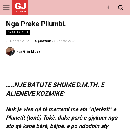
GJ
DRITARE E RE
Nga Preke Pllumbi.
PAKATEGORI
26 Nëntor 2022
Updated:
26 Nëntor 2022
Nga
Gjin Musa
…..NJE BATUTE SHUME D.M.TH. E
ALIENEVE KOZMIKE:
Nuk ja vlen qè tè merremi me ata “njerèzit” e
Planetit (tonè) Tokè, duke parè e gjykuar nga
ato qè kanè bèrè, bèjnè, e po ndodhin aty