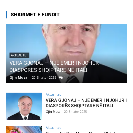
SHKRIMET E FUNDIT
AKTUALITET
Pregaditi Gjin Musa-Rome- Shtator 2025
Gjin Musa
-
8 Shtator 2025
0
Aktualitet
VERA GJONAJ – NJË EMËR I NJOHUR I
DIASPORËS SHQIPTARE NË ITALI
Gjin Musa
-
20 Shtator 2025
Aktualitet