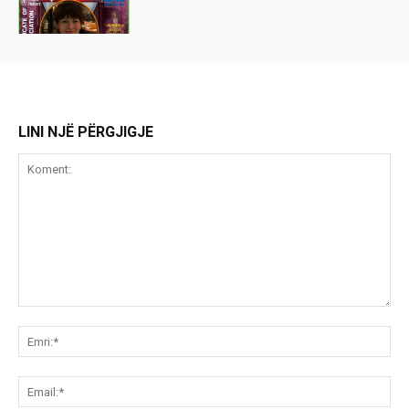
LINI NJË PËRGJIGJE
Koment:
Emr
Ema