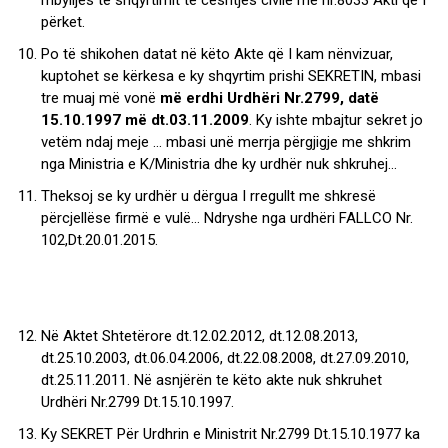
përket.
Po të shikohen datat në këto Akte që I kam nënvizuar,
kuptohet se kërkesa e ky shqyrtim prishi SEKRETIN, mbasi
tre muaj më vonë
më erdhi Urdhëri Nr.2799, datë
15.10.1997 më dt.03.11.2009
. Ky ishte mbajtur sekret jo
vetëm ndaj meje … mbasi unë merrja përgjigje me shkrim
nga Ministria e K/Ministria dhe ky urdhër nuk shkruhej…
Theksoj se ky urdhër u dërgua I rregullt me shkresë
përcjellëse firmë e vulë… Ndryshe nga urdhëri FALLCO Nr.
102,Dt.20.01.2015.
Në Aktet Shtetërore dt.12.02.2012, dt.12.08.2013,
dt.25.10.2003, dt.06.04.2006, dt.22.08.2008, dt.27.09.2010,
dt.25.11.2011. Në asnjërën te këto akte nuk shkruhet
Urdhëri Nr.2799 Dt.15.10.1997.
Ky SEKRET Për Urdhrin e Ministrit Nr.2799 Dt.15.10.1977 ka