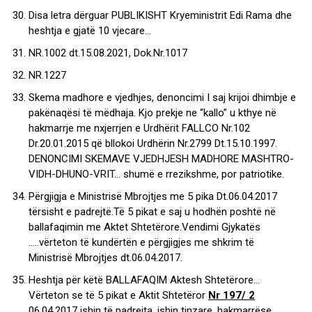
Disa letra dërguar PUBLIKISHT Kryeministrit Edi Rama dhe
heshtja e gjatë 10 vjecare…
NR.1002 dt.15.08.2021, Dok.Nr.1017
NR.1227
Skema madhore e vjedhjes, denoncimi I saj krijoi dhimbje e
pakënaqësi të mëdhaja. Kjo prekje ne “kallo” u kthye në
hakmarrje me nxjerrjen e Urdhërit FALLCO Nr.102
Dr.20.01.2015 që bllokoi Urdhërin Nr.2799 Dt.15.10.1997.
DENONCIMI SKEMAVE VJEDHJESH MADHORE MASHTRO-
VIDH-DHUNO-VRIT… shumë e rrezikshme, por patriotike.
Përgjigja e Ministrisë Mbrojtjes me 5 pika Dt.06.04.2017
tërsisht e padrejtë.Të 5 pikat e saj u hodhën poshtë në
ballafaqimin me Aktet Shtetërore.Vendimi Gjykatës
…..vërteton të kundërtën e përgjigjes me shkrim të
Ministrisë Mbrojtjes dt.06.04.2017.
Heshtja për këtë BALLAFAQIM Aktesh Shtetërore…
Vërteton se të 5 pikat e Aktit Shtetëror
Nr 197/ 2
06.04.2017 ishin të padrejta, ishin tinzare, hakmarrëse…