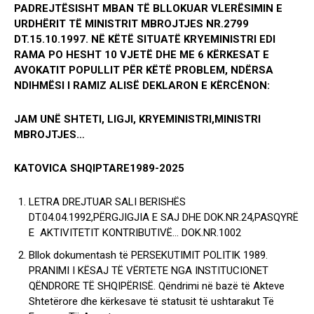
PADREJTËSISHT MBAN TË BLLOKUAR VLERËSIMIN E
URDHËRIT TË MINISTRIT MBROJTJES NR.2799
DT.15.10.1997. NË KËTË SITUATË KRYEMINISTRI EDI
RAMA PO HESHT 10 VJETË DHE ME 6 KËRKESAT E
AVOKATIT POPULLIT PËR KËTË PROBLEM, NDËRSA
NDIHMËSI I RAMIZ ALISË DEKLARON E KËRCËNON:
JAM UNË SHTETI, LIGJI, KRYEMINISTRI,MINISTRI
MBROJTJES…
KATOVICA SHQIPTARE1989-2025
LETRA DREJTUAR SALI BERISHËS
DT.04.04.1992,PËRGJIGJIA E SAJ DHE DOK.NR.24,PASQYRË
E AKTIVITETIT KONTRIBUTIVË… DOK.NR.1002
Bllok dokumentash të PERSEKUTIMIT POLITIK 1989.
PRANIMI I KËSAJ TË VËRTETE NGA INSTITUCIONET
QËNDRORE TË SHQIPËRISË. Qëndrimi në bazë të Akteve
Shtetërore dhe kërkesave të statusit të ushtarakut Të