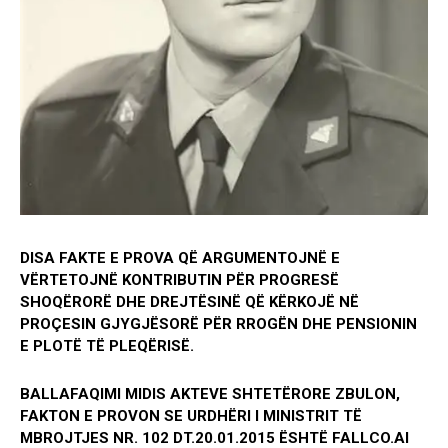
DISA FAKTE E PROVA QË ARGUMENTOJNË E
VËRTETOJNË KONTRIBUTIN PËR PROGRESË
SHOQËRORË DHE DREJTËSINË QË KËRKOJË NË
PROÇESIN GJYGJËSORË PËR RROGËN DHE PENSIONIN
E PLOTË TË PLEQËRISË.
BALLAFAQIMI MIDIS AKTEVE SHTETËRORE ZBULON,
FAKTON E PROVON SE URDHËRI I MINISTRIT TË
MBROJTJES NR. 102 DT.20.01.2015 ËSHTË FALLCO.AI