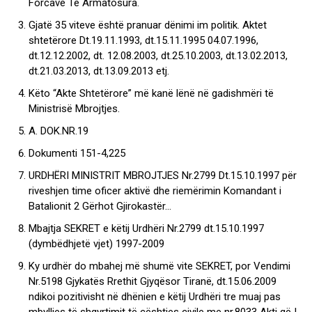
Forcave Të Armatosura.
Gjatë 35 viteve është pranuar dënimi im politik. Aktet
shtetërore Dt.19.11.1993, dt.15.11.1995 04.07.1996,
dt.12.12.2002, dt. 12.08.2003, dt.25.10.2003, dt.13.02.2013,
dt.21.03.2013, dt.13.09.2013 etj.
Këto “Akte Shtetërore” më kanë lënë në gadishmëri të
Ministrisë Mbrojtjes.
A. DOK.NR.19
Dokumenti 151-4,225
URDHËRI MINISTRIT MBROJTJES Nr.2799 Dt.15.10.1997 për
riveshjen time oficer aktivë dhe riemërimin Komandant i
Batalionit 2 Gërhot Gjirokastër…
Mbajtja SEKRET e këtij Urdhëri Nr.2799 dt.15.10.1997
(dymbëdhjetë vjet) 1997-2009
Ky urdhër do mbahej më shumë vite SEKRET, por Vendimi
Nr.5198 Gjykatës Rrethit Gjyqësor Tiranë, dt.15.06.2009
ndikoi pozitivisht në dhënien e këtij Urdhëri tre muaj pas
mbylljes të shqyrtimit të cështjes civile me nr.8033 Akti që I