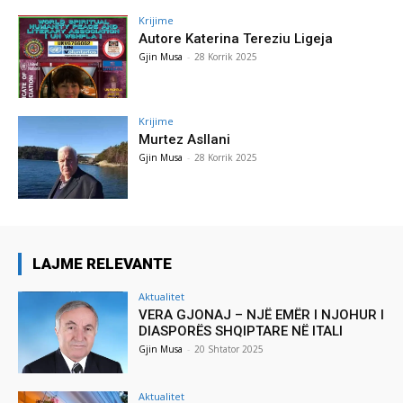
Krijime
Autore Katerina Tereziu Ligeja
Gjin Musa
-
28 Korrik 2025
Krijime
Murtez Asllani
Gjin Musa
-
28 Korrik 2025
LAJME RELEVANTE
Aktualitet
VERA GJONAJ – NJË EMËR I NJOHUR I
DIASPORËS SHQIPTARE NË ITALI
Gjin Musa
-
20 Shtator 2025
Aktualitet