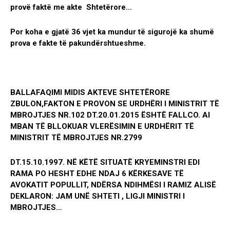
provë faktë me akte Shtetërore…
Por koha e gjatë 36 vjet ka mundur të sigurojë ka shumë
prova e fakte të pakundërshtueshme.
BALLAFAQIMI MIDIS AKTEVE SHTETËRORE
ZBULON,FAKTON E PROVON SE URDHËRI I MINISTRIT TË
MBROJTJES NR.102 DT.20.01.2015 ËSHTË FALLCO. AI
MBAN TË BLLOKUAR VLERËSIMIN E URDHËRIT TË
MINISTRIT TË MBROJTJES NR.2799
DT.15.10.1997. NË KËTË SITUATË KRYEMINSTRI EDI
RAMA PO HESHT EDHE NDAJ 6 KËRKESAVE TË
AVOKATIT POPULLIT, NDËRSA NDIHMËSI I RAMIZ ALISË
DEKLARON: JAM UNË SHTETI , LIGJI MINISTRI I
MBROJTJES…