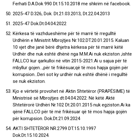
Ferhati D.A.Dok 990 Dt.15.10.2018 me shkrim në facebook.
2025-47 D.326, Dok. Dt.21.03.2013, Dt.22.04.2013
2025-47 Dok.Dt.04.04.2022
Kërkesa të vazhdueshëme për të marrë të rregulltë
Urdhërin e Ministrit Mbrojtjes Nr.102.DT.20.01.2015. Kaluan
10 vjet dhe janë bërë dhjetra kërkesa për të marrë këtë
Urdhër dhe nuk eshtë dhënë nga M.M.Ai nuk ekziston ,ishte
FALLCO kur qarkulloi në vitin 2015-2021.Ai u sajua për të
mbyllur gojen…,për të frikësuar,që të mos hapja gojën për
korrupsion…Deri sot ky urdhër nuk eshtë dhënë i rregulltë
se nuk ekziston.
Kjo e vërtetë provohet në Aktin Shtetëror (PRAPËSIME) të
Ministrisë së Mbrojtjes dt.04.04.2022. Në këtë Aktë
Shtetërorë Urdhëri Nr.102 Dt.20.01.2015 nuk egziston.Ai ka
qënë FALLCO për të më frikësuar që të mos hapja gojën
për korrupsion. Dok.Dt.21.09.2024
AKTI SHTETËROR NR.2799 DT.15.10.1997
Dok.Dt.15.10.2024.