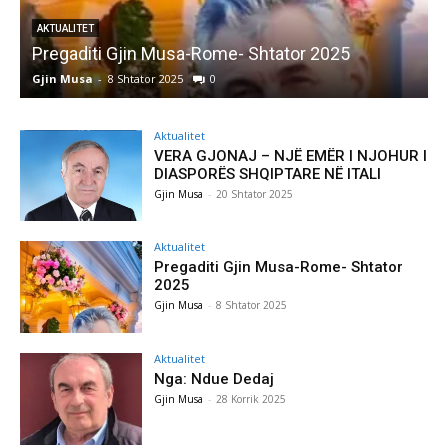
AKTUALITET
Pregaditi Gjin Musa-Rome- Shtator 2025
Gjin Musa
-
8 Shtator 2025
0
G
Aktualitet
VERA GJONAJ – NJË EMËR I NJOHUR I
DIASPORËS SHQIPTARE NË ITALI
Gjin Musa
-
20 Shtator 2025
Aktualitet
Pregaditi Gjin Musa-Rome- Shtator
2025
Gjin Musa
-
8 Shtator 2025
Aktualitet
Nga: Ndue Dedaj
Gjin Musa
-
28 Korrik 2025