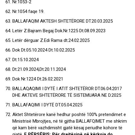
Nr.1053-2
Nr.1054 faqe 19.
BALLAFAQIM AKTESH SHTETËRORE DT.20.03.2025
Letër Z.Bajram Begaj Dok.Nr.1225 Dt.08.09.2023
Letër dërguar Z.Edi Rama dt.24.02.2025
Dok Dt.05.10.2024 Dt.10.02.2025
Dt.15.10.2024
Dt.21.09.2024,Dt.20.11.2024
Dok Nr.1224 Dt.26.02.2021
BALLAQAQIMI I DYTË I ATIT SHTETËROR DT.06.04.2017
DHE AKTEVE SHTETËRORE TË SISTEMUARA NE D.2025
BALLAFAQIMI I DYTË DT.05.04.2025
Aktet Shtetërore kanë hedhur poshtë 100% pretendimet e
Ministrisë Mbrojtjes, në të gjitha BALLAFQIMET me shkrim
që kam bërë vazhdimisht gjatë kësaj periudhe kohore të
gjatë.
E PËRSËRIS: Për drejtësinë që kërkoja do