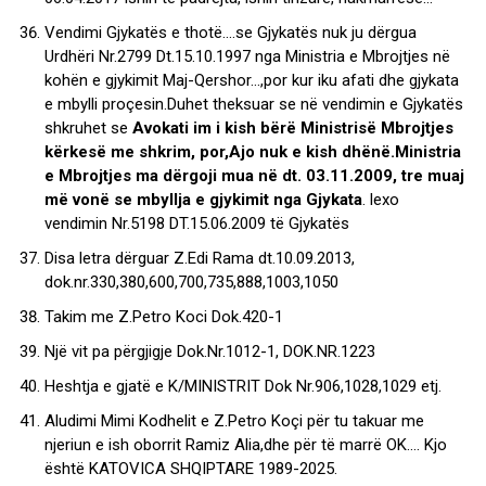
Vendimi Gjykatës e thotë….se Gjykatës nuk ju dërgua
Urdhëri Nr.2799 Dt.15.10.1997 nga Ministria e Mbrojtjes në
kohën e gjykimit Maj-Qershor…,por kur iku afati dhe gjykata
e mbylli proçesin.Duhet theksuar se në vendimin e Gjykatës
shkruhet se
Avokati im i kish bërë Ministrisë Mbrojtjes
kërkesë me shkrim, por,Ajo nuk e kish dhënë.Ministria
e Mbrojtjes ma dërgoji mua në dt. 03.11.2009, tre muaj
më vonë se mbyllja e gjykimit nga Gjykata
. lexo
vendimin Nr.5198 DT.15.06.2009 të Gjykatës
Disa letra dërguar Z.Edi Rama dt.10.09.2013,
dok.nr.330,380,600,700,735,888,1003,1050
Takim me Z.Petro Koci Dok.420-1
Një vit pa përgjigje Dok.Nr.1012-1, DOK.NR.1223
Heshtja e gjatë e K/MINISTRIT Dok Nr.906,1028,1029 etj.
Aludimi Mimi Kodhelit e Z.Petro Koçi për tu takuar me
njeriun e ish oborrit Ramiz Alia,dhe për të marrë OK…. Kjo
është KATOVICA SHQIPTARE 1989-2025.