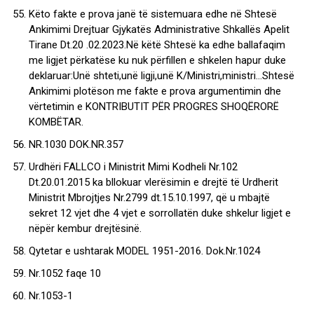
Këto fakte e prova janë të sistemuara edhe në Shtesë
Ankimimi Drejtuar Gjykatës Administrative Shkallës Apelit
Tirane Dt.20 .02.2023.Në këtë Shtesë ka edhe ballafaqim
me ligjet përkatëse ku nuk përfillen e shkelen hapur duke
deklaruar:Unë shteti,unë ligji,unë K/Ministri,ministri…Shtesë
Ankimimi plotëson me fakte e prova argumentimin dhe
vërtetimin e KONTRIBUTIT PËR PROGRES SHOQËRORË
KOMBËTAR.
NR.1030 DOK.NR.357
Urdhëri FALLCO i Ministrit Mimi Kodheli Nr.102
Dt.20.01.2015 ka bllokuar vlerësimin e drejtë të Urdherit
Ministrit Mbrojtjes Nr.2799 dt.15.10.1997, që u mbajtë
sekret 12 vjet dhe 4 vjet e sorrollatën duke shkelur ligjet e
nëpër kembur drejtësinë.
Qytetar e ushtarak MODEL 1951-2016. Dok.Nr.1024
Nr.1052 faqe 10
Nr.1053-1