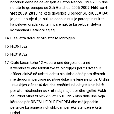
ndodhur edhe ne qeverisjen e Fatos Nanos 1997-2005 dhe
në atë të qeverisjes së Sali Berishës 2005-2009.
Ndërsa 4
vjet 2009-2013
në këtë qeverisje u përdor SORROLLATJA:
jo je ti… po sje ti, jo nuk ke dashur, nuk je paraqitur, nuk të
ka pëlqyer grada kapiten i parë nuk të ka pëlqyer detyra
komandant Batalioni etj etj
Disa letra dërguar Ministrit të Mbrojtjes
Nr.36,1029
Nr.318,729
Gjatë kësaj kohe 12 vjecare unë dërgoja letra në
Kryeministri dhe Ministrave të Mbrojtjes për tu riveshur
officer aktivë në ushtri, ashtu sic kisha qënë para dënimit
më dërgonin përgjigje pozitive duke më lënë në pritje. Urdhri
I riveshjes oficer aktivë dhe emërimi në dëtyrë ishin bërë,
por ato mbaheshin
sekret
ndaj meje por dhe gjetkë. Fakti
qe urdhri Ministri Nr.2799 dt.15.10.1997 kish dalë unë bëja
kërkesa për RIVESHJE DHE EMËRIM dhe më jepeshin
përgjigje ku asnjëra nuk shkruan për ekzistencën e këtij
urdhri…