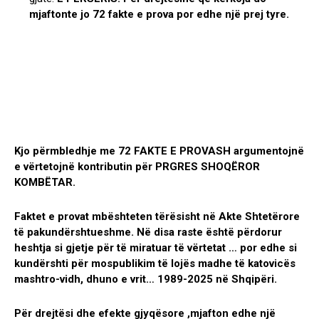
mjaftonte jo 72 fakte e prova por edhe një prej tyre.
Kjo përmbledhje me 72 FAKTE E PROVASH argumentojnë
e vërtetojnë kontributin për PRGRES SHOQËROR
KOMBËTAR.
Faktet e provat mbështeten tërësisht në Akte Shtetërore
të pakundërshtueshme. Në disa raste është përdorur
heshtja si gjetje për të miratuar të vërtetat … por edhe si
kundërshti për mospublikim të lojës madhe të katovicës
mashtro-vidh, dhuno e vrit… 1989-2025 në Shqipëri.
Për drejtësi dhe efekte gjyqësore ,mjafton edhe një