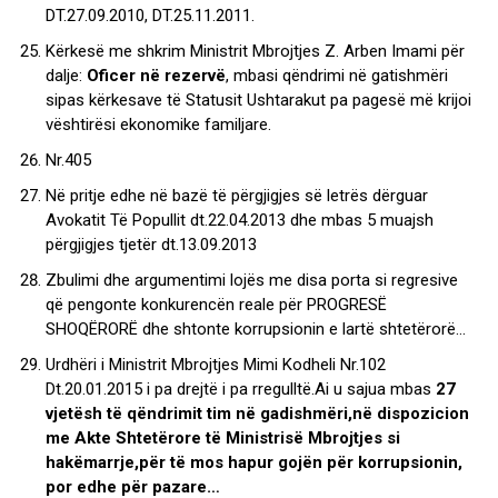
DT.27.09.2010, DT.25.11.2011.
Kërkesë me shkrim Ministrit Mbrojtjes Z. Arben Imami për
dalje:
Oficer në rezervë
, mbasi qëndrimi në gatishmëri
sipas kërkesave të Statusit Ushtarakut pa pagesë më krijoi
vështirësi ekonomike familjare.
Nr.405
Në pritje edhe në bazë të përgjigjes së letrës dërguar
Avokatit Të Popullit dt.22.04.2013 dhe mbas 5 muajsh
përgjigjes tjetër dt.13.09.2013
Zbulimi dhe argumentimi lojës me disa porta si regresive
që pengonte konkurencën reale për PROGRESË
SHOQËRORË dhe shtonte korrupsionin e lartë shtetërorë…
Urdhëri i Ministrit Mbrojtjes Mimi Kodheli Nr.102
Dt.20.01.2015 i pa drejtë i pa rregulltë.Ai u sajua mbas
27
vjetësh të qëndrimit tim në gadishmëri,në dispozicion
me Akte Shtetërore të Ministrisë Mbrojtjes si
hakëmarrje,për të mos hapur gojën për korrupsionin,
por edhe për pazare…