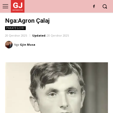
GJ
DRITARE E RE
Nga:Agron Çalaj
PAKATEGORI
20 Qershor 2025
Updated:
20 Qershor 2025
Nga
Gjin Musa