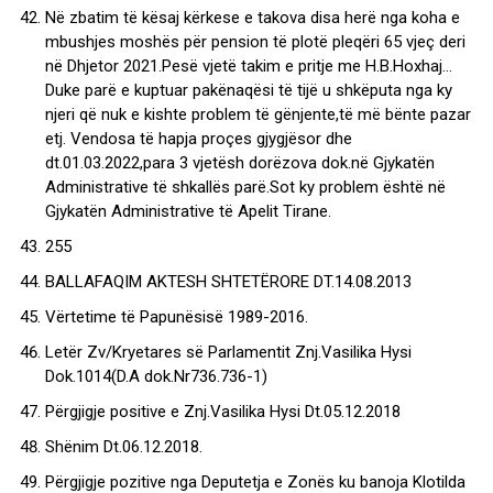
Në zbatim të kësaj kërkese e takova disa herë nga koha e
mbushjes moshës për pension të plotë pleqëri 65 vjeç deri
në Dhjetor 2021.Pesë vjetë takim e pritje me H.B.Hoxhaj…
Duke parë e kuptuar pakënaqësi të tijë u shkëputa nga ky
njeri që nuk e kishte problem të gënjente,të më bënte pazar
etj. Vendosa të hapja proçes gjygjësor dhe
dt.01.03.2022,para 3 vjetësh dorëzova dok.në Gjykatën
Administrative të shkallës parë.Sot ky problem është në
Gjykatën Administrative të Apelit Tirane.
255
BALLAFAQIM AKTESH SHTETËRORE DT.14.08.2013
Vërtetime të Papunësisë 1989-2016.
Letër Zv/Kryetares së Parlamentit Znj.Vasilika Hysi
Dok.1014(D.A dok.Nr736.736-1)
Përgjigje positive e Znj.Vasilika Hysi Dt.05.12.2018
Shënim Dt.06.12.2018.
Përgjigje pozitive nga Deputetja e Zonës ku banoja Klotilda