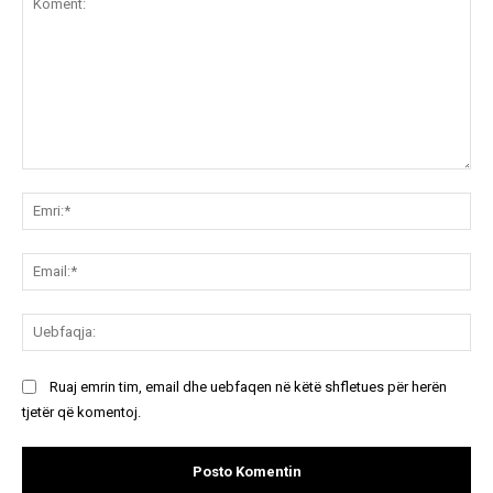
Koment:
Emr
Ema
Ue
Ruaj emrin tim, email dhe uebfaqen në këtë shfletues për herën
tjetër që komentoj.