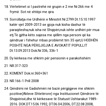
Vërtetimet si I pastrehë në grupin e 2 me Nr.266 me 4
frymë. Sot në shtëpi me qira.
Sorrollatja me Urdhërin e Ministrit Nr.2799 Dt.15.10.1997
katër vjet 2009-2013 se gjoja nuk kisha dashur të
paraqitesha,nuk isha në Shqipëri,nuk ishte urdhëri për mua
etj.Të gjitha këto sajesa me qëllim nga personi që ka
qëndruar i fshehur mbas problemit tim 35 vjet,U HODHËN
POSHTË NGA PËRGJIGJIA E AVOKATIT POPULLIT
Dt.13.09.2013 Dok.Nr.336, 336-1
Dy kërkesa me shkrim për pensionin e parakohshëm
NR.317-323
KOMENT Dok.nr.360+361
NR.166-1 Prill 2008
Qëndrimi në Gadishmëri në bazë përgjigjeve me shkrim
pozitive(Akteve Shtetërore) nga Institucionet Qëndrore të
Shqipërisë,dhe të kërkesave të Statusit Ushtarakut 1989-
2016. DOK.DT.15.06.1992, DT.06.04.2006, DT.22.08.2008,