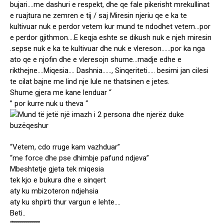
bujari….me dashuri e respekt, dhe qe fale pikerisht mrekullinat
e ruajtura ne zemren e tij / saj Miresin njeriu qe e ka te
kultivuar nuk e perdor vetem kur mund te ndodhet vetem…por
e perdor gjithmon….E keqja eshte se dikush nuk e njeh miresin
.sepse nuk e ka te kultivuar dhe nuk e vlereson……por ka nga
ato qe e njofin dhe e vleresojn shume…madje edhe e
rikthejne….Miqesia…. Dashnia……, Sinqeriteti….. besimi jan cilesi
te cilat bajne me lind nje lule ne thatsinen e jetes.
Shume gjera me kane lenduar “
” por kurre nuk u theva “
“Vetem, cdo rruge kam vazhduar”
“me force dhe pse dhimbje pafund ndjeva”
Mbeshtetje gjeta tek miqesia
tek kjo e bukura dhe e sinqert
aty ku mbizoteron ndjehsia
aty ku shpirti thur vargun e lehte….
Beti..