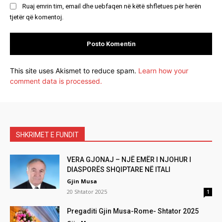
Ruaj emrin tim, email dhe uebfaqen në këtë shfletues për herën
tjetër që komentoj.
This site uses Akismet to reduce spam.
Learn how your
comment data is processed.
SHKRIMET E FUNDIT
VERA GJONAJ – NJË EMËR I NJOHUR I
DIASPORËS SHQIPTARE NË ITALI
Gjin Musa
20 Shtator 2025
1
Pregaditi Gjin Musa-Rome- Shtator 2025