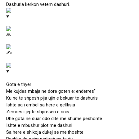
Dashuria kerkon vetem dashuri.
Gota e thyer
Me kujdes mbaja ne dore goten e: enderres”
Ku ne te shpesh pija ujin e bekuar te dashuris
Ishte aq i embel sa here e gelltisja
Zemres i jepte shpresen e rinis
Dhe gota ne duar cdo dite me shume peshonte
Ishte e mbushur plot me dashuri
Sa here e shikoja dukej se me.thoshte