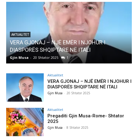
AKTUALITET
Pregaditi Gjin Musa-Rome- Shtator 2025
Gjin Musa
-
8 Shtator 2025
0
Aktualitet
VERA GJONAJ – NJË EMËR I NJOHUR I
DIASPORËS SHQIPTARE NË ITALI
Gjin Musa
-
20 Shtator 2025
Aktualitet
Pregaditi Gjin Musa-Rome- Shtator
2025
Gjin Musa
-
8 Shtator 2025