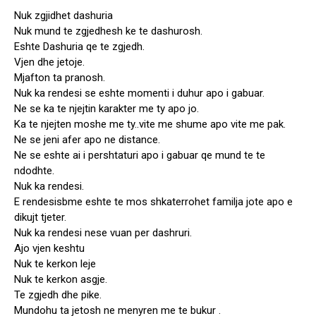
“””””””””””””””
Nuk zgjidhet dashuria
Nuk mund te zgjedhesh ke te dashurosh.
Eshte Dashuria qe te zgjedh.
Vjen dhe jetoje.
Mjafton ta pranosh.
Nuk ka rendesi se eshte momenti i duhur apo i gabuar.
Ne se ka te njejtin karakter me ty apo jo.
Ka te njejten moshe me ty..vite me shume apo vite me pak.
Ne se jeni afer apo ne distance.
Ne se eshte ai i pershtaturi apo i gabuar qe mund te te
ndodhte.
Nuk ka rendesi.
E rendesisbme eshte te mos shkaterrohet familja jote apo e
dikujt tjeter.
Nuk ka rendesi nese vuan per dashruri.
Ajo vjen keshtu
Nuk te kerkon leje
Nuk te kerkon asgje.
Te zgjedh dhe pike.
Mundohu ta jetosh ne menyren me te bukur .