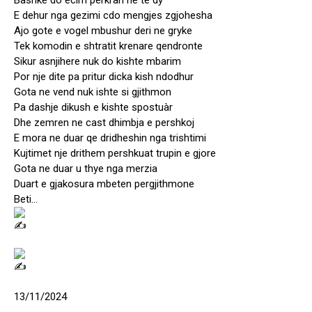
Bashke do ecim perkrah ne te dy
E dehur nga gezimi cdo mengjes zgjohesha
Ajo gote e vogel mbushur deri ne gryke
Tek komodin e shtratit krenare qendronte
Sikur asnjihere nuk do kishte mbarim
Por nje dite pa pritur dicka kish ndodhur
Gota ne vend nuk ishte si gjithmon
Pa dashje dikush e kishte spostuàr
Dhe zemren ne cast dhimbja e pershkoj
E mora ne duar qe dridheshin nga trishtimi
Kujtimet nje drithem pershkuat trupin e gjore
Gota ne duar u thye nga merzia
Duart e gjakosura mbeten pergjithmone
Beti…
13/11/2024