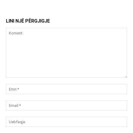
LINI NJË PËRGJIGJE
Koment:
Emr
Ema
Ue