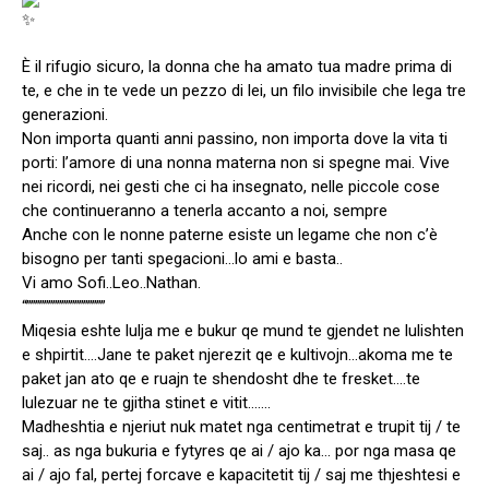
È il rifugio sicuro, la donna che ha amato tua madre prima di
te, e che in te vede un pezzo di lei, un filo invisibile che lega tre
generazioni.
Non importa quanti anni passino, non importa dove la vita ti
porti: l’amore di una nonna materna non si spegne mai. Vive
nei ricordi, nei gesti che ci ha insegnato, nelle piccole cose
che continueranno a tenerla accanto a noi, sempre
Anche con le nonne paterne esiste un legame che non c’è
bisogno per tanti spegacioni…lo ami e basta..
Vi amo Sofi..Leo..Nathan.
“””””””””””””””””””
Miqesia eshte lulja me e bukur qe mund te gjendet ne lulishten
e shpirtit….Jane te paket njerezit qe e kultivojn…akoma me te
paket jan ato qe e ruajn te shendosht dhe te fresket….te
lulezuar ne te gjitha stinet e vitit…….
Madheshtia e njeriut nuk matet nga centimetrat e trupit tij / te
saj.. as nga bukuria e fytyres qe ai / ajo ka… por nga masa qe
ai / ajo fal, pertej forcave e kapacitetit tij / saj me thjeshtesi e