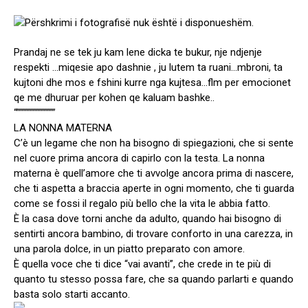
Prandaj ne se tek ju kam lene dicka te bukur, nje ndjenje
respekti …miqesie apo dashnie , ju lutem ta ruani…mbroni, ta
kujtoni dhe mos e fshini kurre nga kujtesa…flm per emocionet
qe me dhuruar per kohen qe kaluam bashke..
“””””””””””””””
LA NONNA MATERNA
C’è un legame che non ha bisogno di spiegazioni, che si sente
nel cuore prima ancora di capirlo con la testa. La nonna
materna è quell’amore che ti avvolge ancora prima di nascere,
che ti aspetta a braccia aperte in ogni momento, che ti guarda
come se fossi il regalo più bello che la vita le abbia fatto.
È la casa dove torni anche da adulto, quando hai bisogno di
sentirti ancora bambino, di trovare conforto in una carezza, in
una parola dolce, in un piatto preparato con amore.
È quella voce che ti dice “vai avanti”, che crede in te più di
quanto tu stesso possa fare, che sa quando parlarti e quando
basta solo starti accanto.