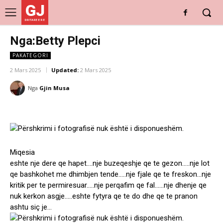
GJ
DRITARE E RE
Nga:Betty Plepci
PAKATEGORI
2 Mars 2025
Updated:
2 Mars 2025
Nga
Gjin Musa
Miqesia
eshte nje dere qe hapet….nje buzeqeshje qe te gezon…..nje lot
qe bashkohet me dhimbjen tende…..nje fjale qe te freskon…nje
kritik per te permiresuar…..nje perqafim qe fal……nje dhenje qe
nuk kerkon asgje…..eshte fytyra qe te do dhe qe te pranon
ashtu siç je…