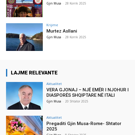
Gjin Musa
-
28 Korrik 2025
Krijime
Murtez Asllani
Gjin Musa
-
28 Korrik 2025
LAJME RELEVANTE
Aktualitet
VERA GJONAJ – NJË EMËR I NJOHUR I
DIASPORËS SHQIPTARE NË ITALI
Gjin Musa
-
20 Shtator 2025
Aktualitet
Pregaditi Gjin Musa-Rome- Shtator
2025
Gjin Musa
-
8 Shtator 2025