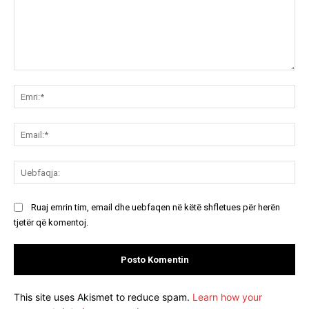
Koment:
Emr
Ema
Ue
Ruaj emrin tim, email dhe uebfaqen në këtë shfletues për herën
tjetër që komentoj.
This site uses Akismet to reduce spam.
Learn how your