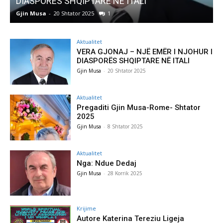
DIASPORËS SHQIPTARE NË ITALI
Gjin Musa
-
20 Shtator 2025
1
G
Aktualitet
VERA GJONAJ – NJË EMËR I NJOHUR I
DIASPORËS SHQIPTARE NË ITALI
Gjin Musa
-
20 Shtator 2025
Aktualitet
Pregaditi Gjin Musa-Rome- Shtator
2025
Gjin Musa
-
8 Shtator 2025
Aktualitet
Nga: Ndue Dedaj
Gjin Musa
-
28 Korrik 2025
Krijime
Autore Katerina Tereziu Ligeja