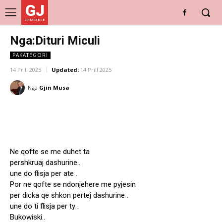
GJ
DRITARE E RE
Nga:Dituri Miculi
PAKATEGORI
14 Prill 2025
Updated:
14 Prill 2025
Nga
Gjin Musa
Ne qofte se me duhet ta
pershkruaj dashurine..
une do flisja per ate .
Por ne qofte se ndonjehere me pyjesin
per dicka qe shkon pertej dashurine .
une do ti flisja per ty .
Bukowiski..