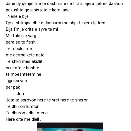
Jane dy qenjet me te dashura e qe I falin njera tjetres dashuri
pakushte qe japin jete e keto jane..
..Nene e bije .
Qe e shikojne dhe e dashuroi me shpirt .njera tjetren
Bija I’m je drita e syve te mi
Me fale nje varg.
para se te flesh .
Te mbuloj me
me germa kete nate.
Te shkri mes akullit.
si nimfe e brishte
te mbeshtetem ne
. gjoksi vec .
per pak
……….. Jori
Jeta te sprovon here te vret here te sheron.
Te dhuron lumturi .
Te dhuron edhe merzi.
Here dite me diell .