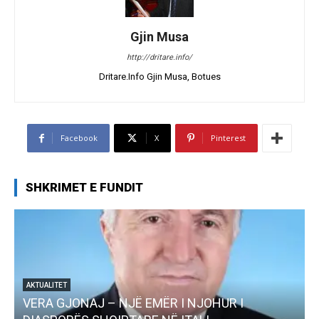
Gjin Musa
http://dritare.info/
Dritare.Info Gjin Musa, Botues
Facebook
X
Pinterest
SHKRIMET E FUNDIT
AKTUALITET
VERA GJONAJ – NJË EMËR I NJOHUR I