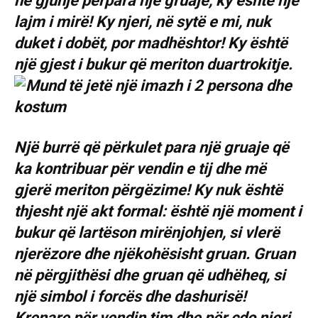
në gjunjë përpara një gruaje, ky është një
lajm i mirë! Ky njeri, në sytë e mi, nuk
duket i dobët, por madhështor! Ky është
një gjest i bukur që meriton duartrokitje.
Një burrë që përkulet para një gruaje që
ka kontribuar për vendin e tij dhe më
gjerë meriton përgëzime! Ky nuk është
thjesht një akt formal: është një moment i
bukur që lartëson mirënjohjen, si vlerë
njerëzore dhe njëkohësisht gruan. Gruan
në përgjithësi dhe gruan që udhëheq, si
një simbol i forcës dhe dashurisë!
Krenare për vendin tim dhe për çdo njeri