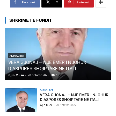
Facebook
X
Pinterest
SHKRIMET E FUNDIT
AKTUALITET
VERA GJONAJ – NJË EMËR I NJOHUR I
DIASPORËS SHQIPTARE NË ITALI
Gjin Musa
-
20 Shtator 2025
1
G
Aktualitet
VERA GJONAJ – NJË EMËR I NJOHUR I
DIASPORËS SHQIPTARE NË ITALI
Gjin Musa
-
20 Shtator 2025