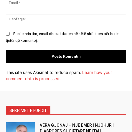
Ema
Ue
Ruaj emrin tim, email dhe uebfaqen në këtë shfletues për herën
tjetër që komentoj.
This site uses Akismet to reduce spam.
Learn how your
comment data is processed.
SHKRIMET E FUNDIT
VERA GJONAJ – NJË EMËR I NJOHUR I
DIASPORËS SHQIPTARE NË ITALI