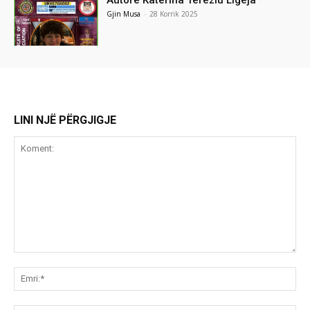
Gjin Musa
-
28 Korrik 2025
LINI NJË PËRGJIGJE
Koment:
Emr