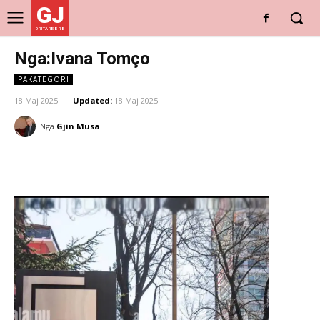
GJ
DRITARE E RE
Nga:Ivana Tomço
PAKATEGORI
18 Maj 2025
Updated:
18 Maj 2025
Nga
Gjin Musa