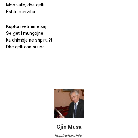
Mos valle, dhe qelli
Èshte merzitur
Kupton vetmin e saj
Se yjet i mungojne
ka dhimbje ne shpirt..?!
Dhe qelli qan si une
Gjin Musa
http://dritare.info/