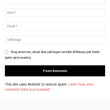
Koment:
Emr
Ema
Ue
Ruaj emrin tim, email dhe uebfaqen në këtë shfletues për herën
tjetër që komentoj.
This site uses Akismet to reduce spam.
Learn how your
comment data is processed.