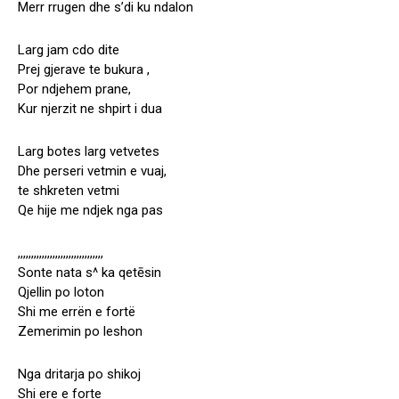
Merr rrugen dhe s’di ku ndalon
Larg jam cdo dite
Prej gjerave te bukura ,
Por ndjehem prane,
Kur njerzit ne shpirt i dua
Larg botes larg vetvetes
Dhe perseri vetmin e vuaj,
te shkreten vetmi
Qe hije me ndjek nga pas
,,,,,,,,,,,,,,,,,,,,,,,,,,,,,,,,
Sonte nata s^ ka qetēsin
Qjellin po loton
Shi me errën e fortë
Zemerimin po leshon
Nga dritarja po shikoj
Shi ere e forte