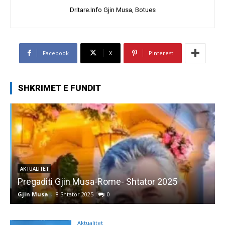
Dritare.Info Gjin Musa, Botues
Facebook
X
Pinterest
SHKRIMET E FUNDIT
AKTUALITET
Pregaditi Gjin Musa-Rome- Shtator 2025
Gjin Musa
-
8 Shtator 2025
0
G
Aktualitet