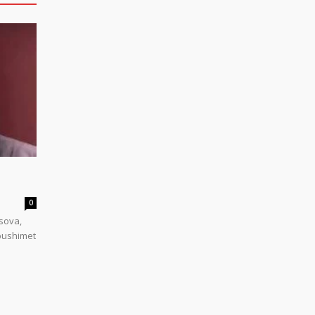
0
sova,
 pushimet