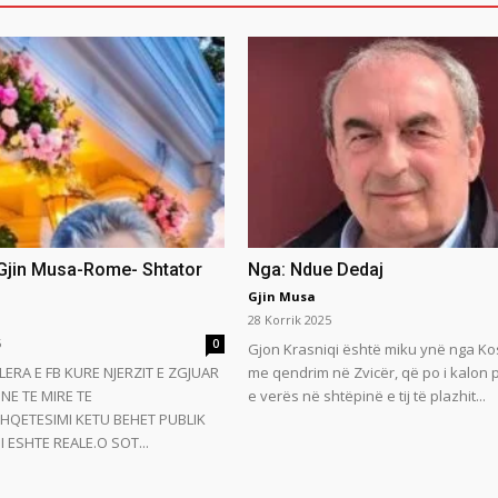
 Gjin Musa-Rome- Shtator
Nga: Ndue Dedaj
Gjin Musa
28 Korrik 2025
5
0
Gjon Krasniqi është miku ynë nga Ko
LERA E FB KURE NJERZIT E ZGJUAR
me qendrim në Zvicër, që po i kalon
NE TE MIRE TE
e verës në shtëpinë e tij të plazhit...
HQETESIMI KETU BEHET PUBLIK
 ESHTE REALE.O SOT...