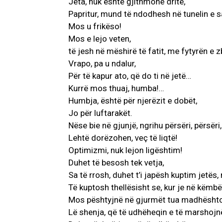
Jeta, nuk është gjithmonë dritë,
Papritur, mund të ndodhesh në tunelin e sa
Mos u frikëso!
Mos e lejo veten,
të jesh në mëshirë të fatit, me fytyrën e 
Vrapo, pa u ndalur,
Për të kapur ato, që do ti në jetë…
Kurrë mos thuaj, humba!…
Humbja, është për njerëzit e dobët,
Jo për luftarakët.
Nëse bie në gjunjë, ngrihu përsëri, përsëri,
Lehtë dorëzohen, veç të liqtë!
Optimizmi, nuk lejon ligështim!
Duhet të besosh tek vetja,
Sa të rrosh, duhet t’i japësh kuptim jetës,
Të kuptosh thellësisht se, kur je në këmbë, 
Mos pështyjnë në gjurmët tua madhësht
Lë shenja, që të udhëheqin e të marshojn