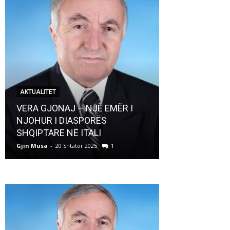
AKTUALITET
AKTUALITET
VERA GJONAJ – NJË EMËR I
NJOHUR I DIASPORËS
Pregaditi Gji
SHQIPTARE NË ITALI
Shtator 2025
Gjin Musa
-
20 Shtator 2025
1
Gjin Musa
-
8 Shtat