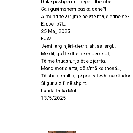
Duke pëshpëritur nëpër dhëmbë:
Sa i guximshëm paska qenë?!..
A mund të arrijmë në atë majë edhe ne?!..
E, pse jo?!…
25 Maj, 2025
EJA!
Jemi larg njëri-tjetrit, ah, sa larg!…
Më dil, qoftë dhe në ëndërr sot,
Të më thuash, fjalët e zjarrta,
Mendimet e arta, që s’më ke thënë…,
Të shuaj mallin, që prej vitesh më rëndon,
Si gur sizifi në shpirt.
Landa Duka Mol
13/5/2025