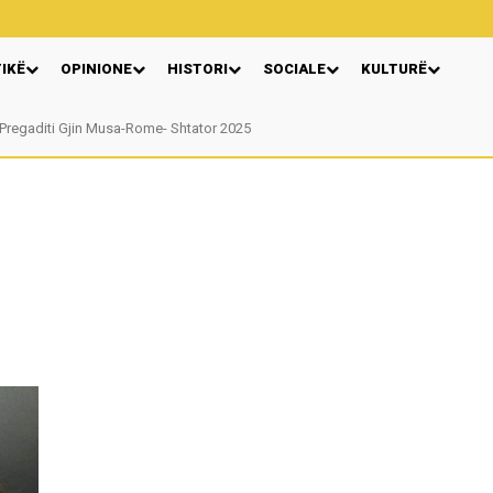
TIKË
OPINIONE
HISTORI
SOCIALE
KULTURË
Pregaditi Gjin Musa-Rome- Shtator 2025
Nga: Ndue Dedaj