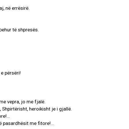
j, në errësirë.
zbehur të shpresës.
 e përsëri!
 me vepra, jo me fjalë.
Shpirtërisht, heroikisht je i gjallë.
ore!…
ë pasardhësit me fitore!…