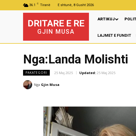
C
36.1
Tiranë
E shtunë, 8 Gusht 2026
ARTIKUJ
POLI
DRITARE E RE
GJIN MUSA
LAJMET E FUNDIT
Nga:Landa Molishti
25 Maj 2025
Updated:
25 Maj 2025
PAKATEGORI
Nga
Gjin Musa