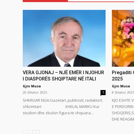
VERA GJONAJ – NJË EMËR I NJOHUR
Pregaditi
I DIASPORËS SHQIPTARE NË ITALI
2025
Gjin Musa
Gjin Musa
20 Shtator 2025
8 Shtator 202
1
SHKRUAR NGA:GazetarI, publicistI, redaktorI,
KJO ESHTE V
shkrimtarI: XHELAL MARKU Kur
E PERDORIN 
studion dhe zbulon figura të shquara...
SHOQERIS,S
DHE REAGIMI