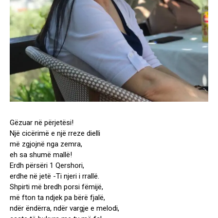
Gëzuar në përjetësi!
Një cicërimë e një rreze dielli
më zgjojnë nga zemra,
eh sa shumë mallë!
Erdh përsëri 1 Qershori,
erdhe në jetë -Ti njeri i rrallë.
Shpirti më bredh porsi fëmijë,
më fton ta ndjek pa bërë fjalë,
ndër ëndërra, ndër vargje e melodi,