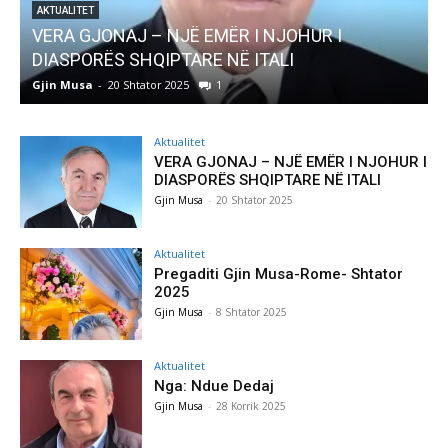
AKTUALITET
VERA GJONAJ – NJË EMËR I NJOHUR I
DIASPORËS SHQIPTARE NË ITALI
Gjin Musa
-
20 Shtator 2025
1
G
Aktualitet
VERA GJONAJ – NJË EMËR I NJOHUR I
DIASPORËS SHQIPTARE NË ITALI
Gjin Musa
-
20 Shtator 2025
Aktualitet
Pregaditi Gjin Musa-Rome- Shtator
2025
Gjin Musa
-
8 Shtator 2025
Aktualitet
Nga: Ndue Dedaj
Gjin Musa
-
28 Korrik 2025