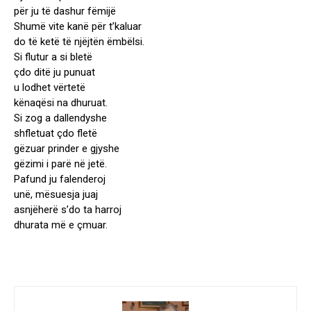
për ju të dashur fëmijë
Shumë vite kanë për t’kaluar
do të ketë të njëjtën ëmbëlsi.
Si flutur a si bletë
çdo ditë ju punuat
u lodhet vërtetë
kënaqësi na dhuruat.
Si zog a dallendyshe
shfletuat çdo fletë
gëzuar prinder e gjyshe
gëzimi i parë në jetë.
Pafund ju falenderoj
unë, mësuesja juaj
asnjëherë s’do ta harroj
dhurata më e çmuar.