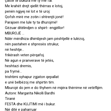
çaste të bukura me ty më fal.
Me krahët drejt qiellit thërras e lotoj,
penën ngjyej në lot e të uroj:
Qofsh mirë me zotin i shtrenjti jonë!
Parajsen me lule ty ta dhurojmë!
Gëzuar ditëlindjen o shpirt- engjëllor!
MBUROJË …
Ndër mërdhiza dhimbjesh jam pështjellë e lulëzoj,
nën pastahen e shpresës strukur,
në heshtje…
frikërash veten përqafoj.
Në agun e pranverave të jetës,
heshtazi dremis,
pa frymë…
trishtimi syhapur zgjaton qepallat
e unë belbëzoj me shpirtin tim.
Mburojë do jem e do thyhem në mijëra thërrime në vetëflijim.
Autore: Margarita Nikolli Bardhi
Tiranë
FESTA dhe KUJTIMI më i bukur.
Një ditë e paharruar