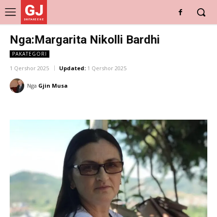
GJ
DRITARE E RE
Nga:Margarita Nikolli Bardhi
PAKATEGORI
1 Qershor 2025
Updated:
1 Qershor 2025
Nga
Gjin Musa