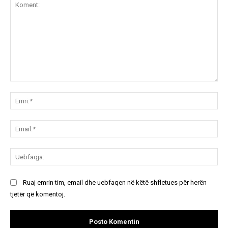
Koment:
Emr
Ema
Ue
Ruaj emrin tim, email dhe uebfaqen në këtë shfletues për herën
tjetër që komentoj.