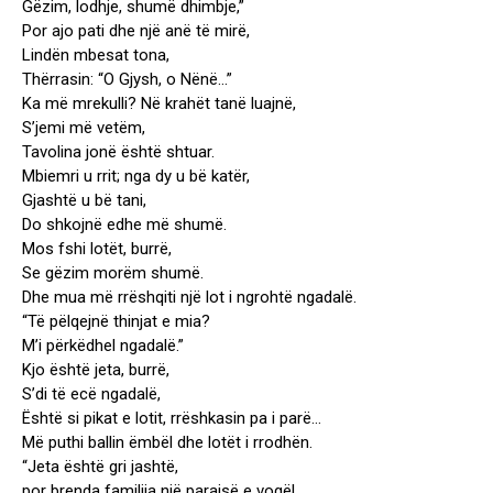
Gëzim, lodhje, shumë dhimbje,”
Por ajo pati dhe një anë të mirë,
Lindën mbesat tona,
Thërrasin: “O Gjysh, o Nënë…”
Ka më mrekulli? Në krahët tanë luajnë,
S’jemi më vetëm,
Tavolina jonë është shtuar.
Mbiemri u rrit; nga dy u bë katër,
Gjashtë u bë tani,
Do shkojnë edhe më shumë.
Mos fshi lotët, burrë,
Se gëzim morëm shumë.
Dhe mua më rrëshqiti një lot i ngrohtë ngadalë.
“Të pëlqejnë thinjat e mia?
M’i përkëdhel ngadalë.”
Kjo është jeta, burrë,
S’di të ecë ngadalë,
Është si pikat e lotit, rrëshkasin pa i parë…
Më puthi ballin ëmbël dhe lotët i rrodhën.
“Jeta është gri jashtë,
por brenda familija një parajsë e vogël.