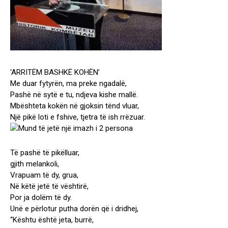
‘ARRITËM BASHKË KOHËN’
Me duar fytyrën, ma preke ngadalë,
Pashë në sytë e tu, ndjeva kishe mallë.
Mbështeta kokën në gjoksin tënd vluar,
Një pikë loti e fshive, tjetra të ish rrëzuar.
Të pashë të pikëlluar,
gjith melankoli,
Vrapuam të dy, grua,
Në këtë jetë të vështirë,
Por ja dolëm të dy.
Unë e përlotur putha dorën që i dridhej,
“Kështu është jeta, burrë,