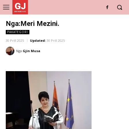
GJ
DRITARE E RE
Nga:Meri Mezini.
PAKATEGORI
30 Prill 2025
Updated:
30 Prill 2025
Nga
Gjin Musa