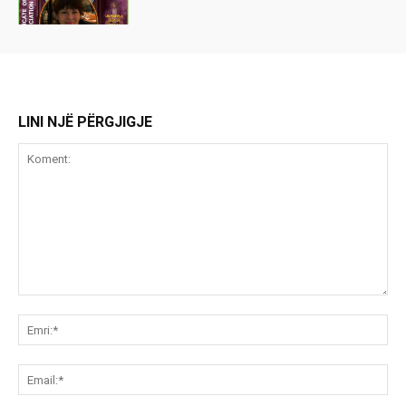
LINI NJË PËRGJIGJE
Koment:
Emr
Ema