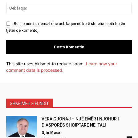
Ue
Ruaj emrin tim, email dhe uebfaqen në këtë shfletues për herën
tjetër që komentoj.
This site uses Akismet to reduce spam.
Learn how your
comment data is processed.
SHKRIMET E FUNDIT
VERA GJONAJ – NJË EMËR I NJOHUR I
DIASPORËS SHQIPTARE NË ITALI
Gjin Musa