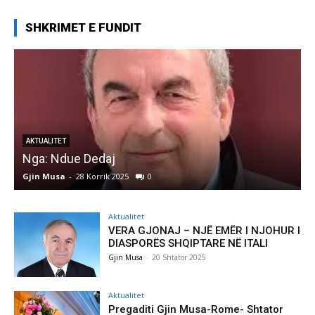
SHKRIMET E FUNDIT
AKTUALITET
Nga: Ndue Dedaj
A
Gjin Musa
-
28 Korrik 2025
0
G
Aktualitet
VERA GJONAJ – NJË EMËR I NJOHUR I
DIASPORËS SHQIPTARE NË ITALI
Gjin Musa
-
20 Shtator 2025
Aktualitet
Pregaditi Gjin Musa-Rome- Shtator