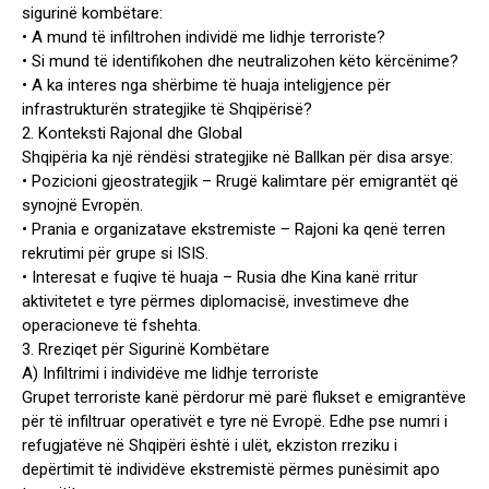
sigurinë kombëtare:
• A mund të infiltrohen individë me lidhje terroriste?
• Si mund të identifikohen dhe neutralizohen këto kërcënime?
• A ka interes nga shërbime të huaja inteligjence për
infrastrukturën strategjike të Shqipërisë?
2. Konteksti Rajonal dhe Global
Shqipëria ka një rëndësi strategjike në Ballkan për disa arsye:
• Pozicioni gjeostrategjik – Rrugë kalimtare për emigrantët që
synojnë Evropën.
• Prania e organizatave ekstremiste – Rajoni ka qenë terren
rekrutimi për grupe si ISIS.
• Interesat e fuqive të huaja – Rusia dhe Kina kanë rritur
aktivitetet e tyre përmes diplomacisë, investimeve dhe
operacioneve të fshehta.
3. Rreziqet për Sigurinë Kombëtare
A) Infiltrimi i individëve me lidhje terroriste
Grupet terroriste kanë përdorur më parë flukset e emigrantëve
për të infiltruar operativët e tyre në Evropë. Edhe pse numri i
refugjatëve në Shqipëri është i ulët, ekziston rreziku i
depërtimit të individëve ekstremistë përmes punësimit apo