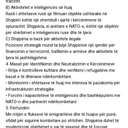
tranzitit.
B) Aktivitetet e inteligjencës së huaj
Rasti i shtetasve rusë që filmuan objekte ushtarake në
Shqipëri është një shembull i qartë i kërcënimeve të
spiunazhit. Shqipëria, si anëtare e NATO-s, është një objektiv
për shërbimet e inteligjencës ruse dhe të tjera.
C) Shqipëria si bazë për aktivitete ilegale
Pozicioni strategjik mund ta bëjë Shqipërinë një qendër për
financimin e terrorizmit, trafikimin e armëve dhe aktivitete të
tjera të jashtëligjshme.
4. Masat për Identifikimin dhe Neutralizimin e Kërcënimeve
• Rritja e kontrolleve kufitare dhe verifikimi i refugjatëve me
bazat e të dhënave ndërkombëtare.
• Monitorimi i shtetasve të huaj me interesa të pazakonta për
infrastrukturën strategjike.
• Forcimi i kapaciteteve të inteligjencës dhe bashkëpunimi me
NATO-n dhe partnerët ndërkombëtarë.
5. Përfundim
Me rritjen e flukseve të emigrantëve dhe të huajve për punë,
sfidat për sigurinë kombëtare po shtohen. Shqipëria duhet të
modernizojë shërbimet e saj të sigurisë dhe të forcojë