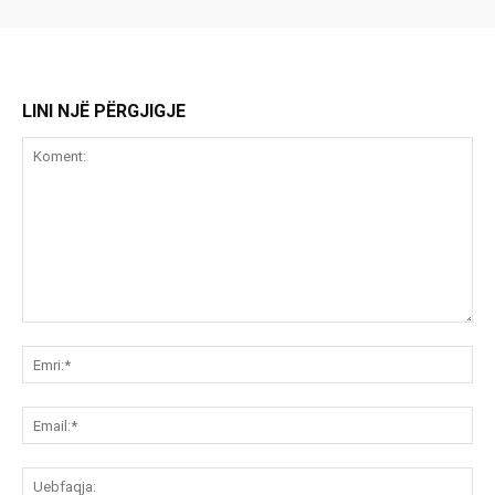
LINI NJË PËRGJIGJE
Koment:
Emr
Ema
Ue