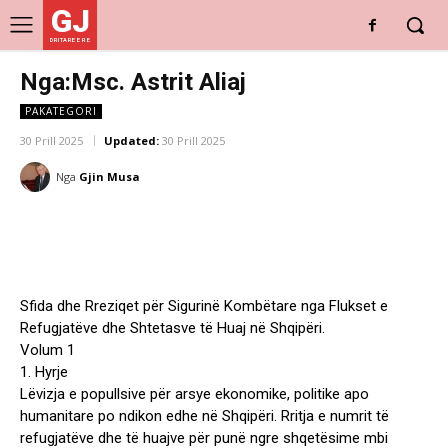
GJ
DRITARE E RE
Nga:Msc. Astrit Aliaj
PAKATEGORI
30 Prill 2025
Updated:
30 Prill 2025
Nga
Gjin Musa
Sfida dhe Rreziqet për Sigurinë Kombëtare nga Flukset e
Refugjatëve dhe Shtetasve të Huaj në Shqipëri.
Volum 1
1. Hyrje
Lëvizja e popullsive për arsye ekonomike, politike apo
humanitare po ndikon edhe në Shqipëri. Rritja e numrit të
refugjatëve dhe të huajve për punë ngre shqetësime mbi