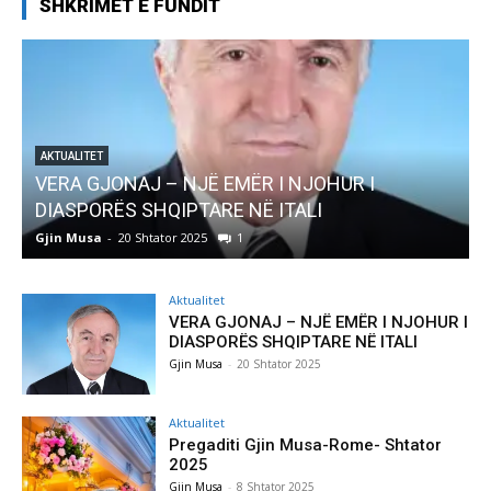
SHKRIMET E FUNDIT
AKTUALITET
VERA GJONAJ – NJË EMËR I NJOHUR I
DIASPORËS SHQIPTARE NË ITALI
Gjin Musa
-
20 Shtator 2025
1
G
Aktualitet
VERA GJONAJ – NJË EMËR I NJOHUR I
DIASPORËS SHQIPTARE NË ITALI
Gjin Musa
-
20 Shtator 2025
Aktualitet
Pregaditi Gjin Musa-Rome- Shtator
2025
Gjin Musa
-
8 Shtator 2025