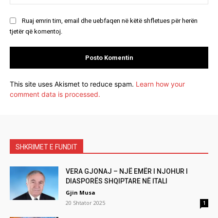
Ruaj emrin tim, email dhe uebfaqen në këtë shfletues për herën
tjetër që komentoj.
This site uses Akismet to reduce spam.
Learn how your
comment data is processed.
SHKRIMET E FUNDIT
VERA GJONAJ – NJË EMËR I NJOHUR I
DIASPORËS SHQIPTARE NË ITALI
Gjin Musa
20 Shtator 2025
1