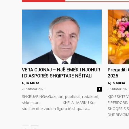
VERA GJONAJ – NJË EMËR I NJOHUR
Pregaditi
I DIASPORËS SHQIPTARE NË ITALI
2025
Gjin Musa
Gjin Musa
20 Shtator 2025
8 Shtator 202
1
SHKRUAR NGA:GazetarI, publicistI, redaktorI,
KJO ESHTE V
shkrimtarI: XHELAL MARKU Kur
E PERDORIN 
studion dhe zbulon figura të shquara...
SHOQERIS,S
DHE REAGIMI