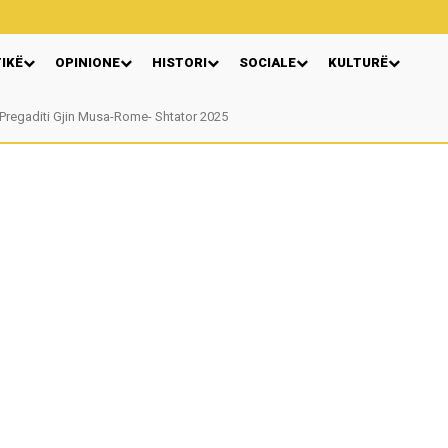
TIKË
OPINIONE
HISTORI
SOCIALE
KULTURË
Pregaditi Gjin Musa-Rome- Shtator 2025
Nga: Ndue Dedaj