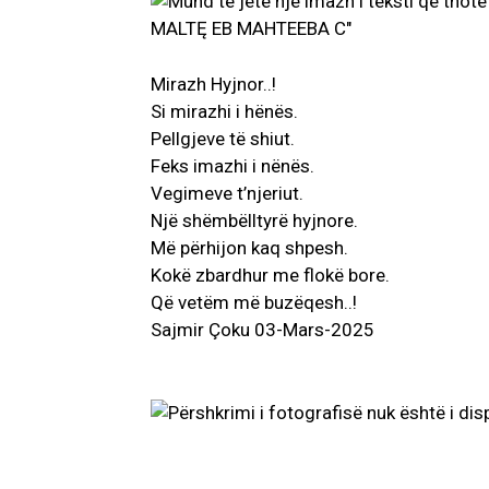
Mirazh Hyjnor..!
Si mirazhi i hënës.
Pellgjeve të shiut.
Feks imazhi i nënës.
Vegimeve t’njeriut.
Një shëmbëlltyrë hyjnore.
Më përhijon kaq shpesh.
Kokë zbardhur me flokë bore.
Që vetëm më buzëqesh..!
Sajmir Çoku 03-Mars-2025