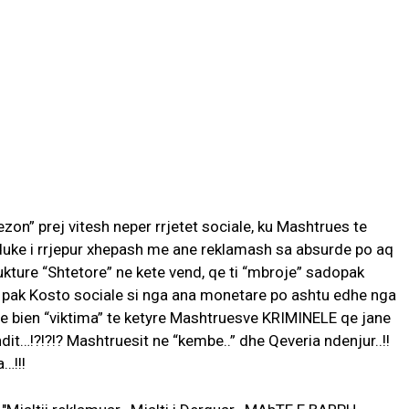
on” prej vitesh neper rrjetet sociale, ku Mashtrues te
 duke i rrjepur xhepash me ane reklamash sa absurde po aq
ukture “Shtetore” ne kete vend, qe ti “mbroje” sadopak
 pak Kosto sociale si nga ana monetare po ashtu edhe nga
 qe bien “viktima” te ketyre Mashtruesve KRIMINELE qe jane
ndit…!?!?!? Mashtruesit ne “kembe..” dhe Qeveria ndenjur..!!
…!!!