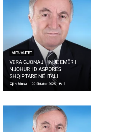
AKTUALITET
AKTUALITET
VERA GJONAJ – NJË EMËR I
NJOHUR I DIASPORËS
Pregaditi Gji
SHQIPTARE NË ITALI
Shtator 2025
Gjin Musa
-
20 Shtator 2025
1
Gjin Musa
-
8 Shtat