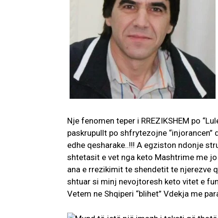
Nje fenomen teper i RREZIKSHEM po “Lulez
paskrupullt po shfrytezojne “injorancen”
edhe qesharake..!!! A egziston ndonje str
shtetasit e vet nga keto Mashtrime me jo
ana e rrezikimit te shendetit te njerezve
shtuar si minj nevojtoresh keto vitet e fu
Vetem ne Shqiperi “blihet” Vdekja me para