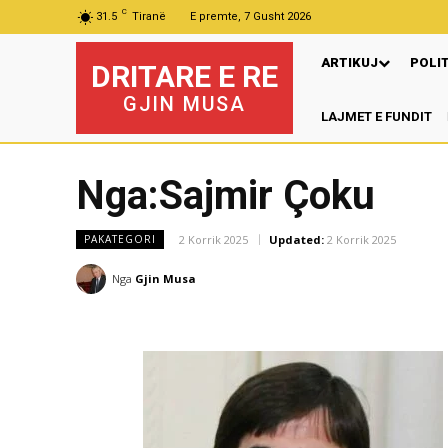
C
31.5
Tiranë
E premte, 7 Gusht 2026
ARTIKUJ
POLI
DRITARE E RE
GJIN MUSA
LAJMET E FUNDIT
Nga:Sajmir Çoku
2 Korrik 2025
Updated:
2 Korrik 2025
PAKATEGORI
Nga
Gjin Musa