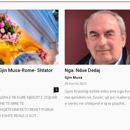
 Gjin Musa-Rome- Shtator
Nga: Ndue Dedaj
Gjin Musa
28 Korrik 2025
5
0
Gjon Krasniqi është miku ynë nga Ko
LERA E FB KURE NJERZIT E ZGJUAR
me qendrim në Zvicër, që po i kalon
NE TE MIRE TE
e verës në shtëpinë e tij të plazhit...
HQETESIMI KETU BEHET PUBLIK
 ESHTE REALE.O SOT...