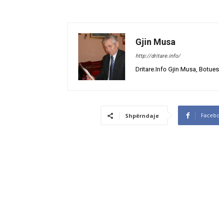
Gjin Musa
http://dritare.info/
Dritare.Info Gjin Musa, Botues
Faceb
Shpërndaje