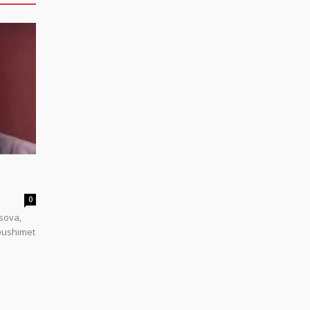
0
sova,
 pushimet