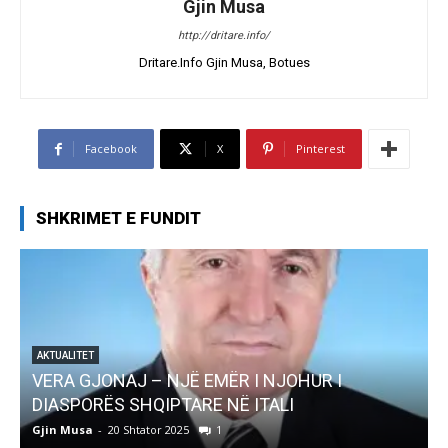
Gjin Musa
http://dritare.info/
Dritare.Info Gjin Musa, Botues
Facebook
X
Pinterest
SHKRIMET E FUNDIT
AKTUALITET
VERA GJONAJ – NJË EMËR I NJOHUR I
DIASPORËS SHQIPTARE NË ITALI
Gjin Musa
-
20 Shtator 2025
1
G