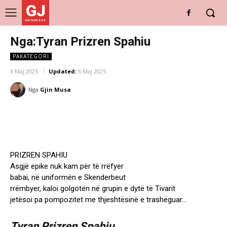
GJ
DRITARE E RE
Nga:Tyran Prizren Spahiu
PAKATEGORI
6 Maj 2025
Updated:
6 Maj 2025
Nga
Gjin Musa
PRIZREN SPAHIU
Asgjë epike nuk kam për të rrëfyer
babai, në uniformën e Skenderbeut
rrëmbyer, kaloi golgotën në grupin e dytë të Tivarit
jetësoi pa pompozitet me thjeshtësinë e trashëguar…
Tyran Prizren Spahiu