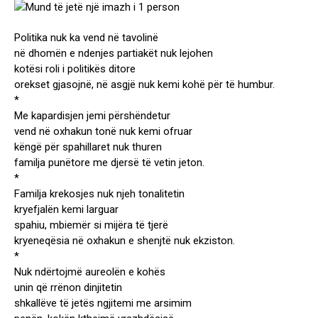
Politika nuk ka vend në tavolinë
në dhomën e ndenjes partiakët nuk lejohen
kotësi roli i politikës ditore
orekset gjasojnë, në asgjë nuk kemi kohë për të humbur.
*
Me kapardisjen jemi përshëndetur
vend në oxhakun tonë nuk kemi ofruar
këngë për spahillaret nuk thuren
familja punëtore me djersë të vetin jeton.
*
Familja krekosjes nuk njeh tonalitetin
kryefjalën kemi larguar
spahiu, mbiemër si mijëra të tjerë
kryeneqësia në oxhakun e shenjtë nuk ekziston.
*
Nuk ndërtojmë aureolën e kohës
unin që rrënon dinjitetin
shkallëve të jetës ngjitemi me arsimim