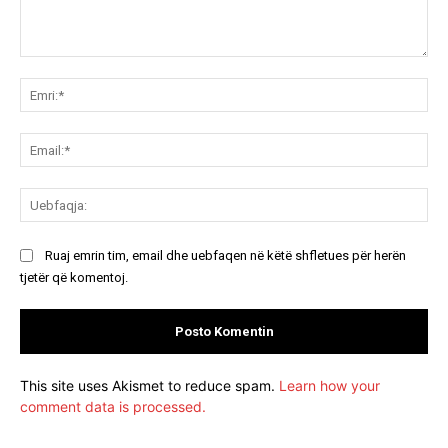
Koment:
Emr
Ema
Ue
Ruaj emrin tim, email dhe uebfaqen në këtë shfletues për herën
tjetër që komentoj.
This site uses Akismet to reduce spam.
Learn how your
comment data is processed.