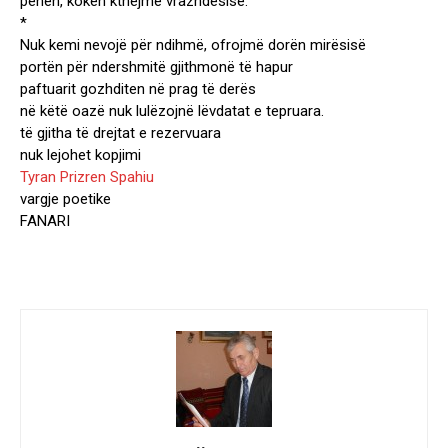
penën, kokën kthejmë vrazhdësisë.
*
Nuk kemi nevojë për ndihmë, ofrojmë dorën mirësisë
portën për ndershmitë gjithmonë të hapur
paftuarit gozhditen në prag të derës
në këtë oazë nuk lulëzojnë lëvdatat e tepruara.
të gjitha të drejtat e rezervuara
nuk lejohet kopjimi
Tyran Prizren Spahiu
vargje poetike
FANARI