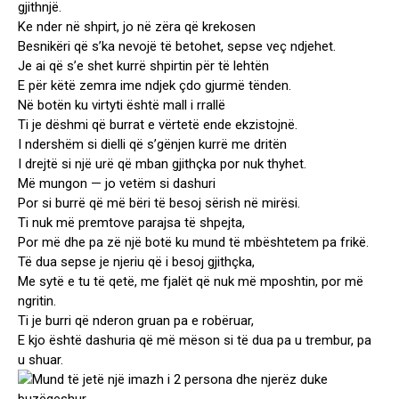
gjithnjë.
Ke nder në shpirt, jo në zëra që krekosen
Besnikëri që s’ka nevojë të betohet, sepse veç ndjehet.
Je ai që s’e shet kurrë shpirtin për të lehtën
E për këtë zemra ime ndjek çdo gjurmë tënden.
Në botën ku virtyti është mall i rrallë
Ti je dëshmi që burrat e vërtetë ende ekzistojnë.
I ndershëm si dielli që s’gënjen kurrë me dritën
I drejtë si një urë që mban gjithçka por nuk thyhet.
Më mungon — jo vetëm si dashuri
Por si burrë që më bëri të besoj sërish në mirësi.
Ti nuk më premtove parajsa të shpejta,
Por më dhe pa zë një botë ku mund të mbështetem pa frikë.
Të dua sepse je njeriu që i besoj gjithçka,
Me sytë e tu të qetë, me fjalët që nuk më mposhtin, por më
ngritin.
Ti je burri që nderon gruan pa e robëruar,
E kjo është dashuria që më mëson si të dua pa u trembur, pa
u shuar.