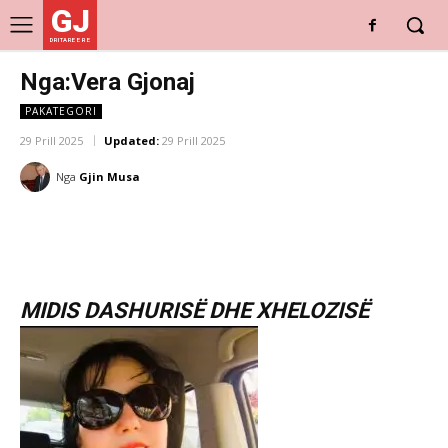
GJ
DRITARE E RE
Nga:Vera Gjonaj
PAKATEGORI
29 Prill 2025
Updated:
29 Prill 2025
Nga
Gjin Musa
MIDIS DASHURISË DHE XHELOZISË