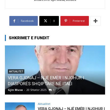
Facebook
X
Pinterest
SHKRIMET E FUNDIT
AKTUALITET
Pregaditi Gjin Musa-Rome- Shtator 2025
Gjin Musa
-
8 Shtator 2025
0
Aktualitet
VERA GJONAJ – NJË EMËR I NJOHUR I