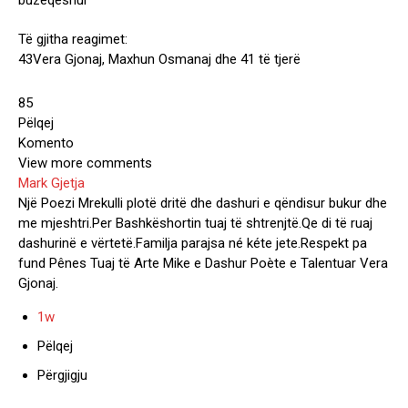
Të gjitha reagimet:
43
Vera Gjonaj, Maxhun Osmanaj dhe 41 të tjerë
85
Pëlqej
Komento
View more comments
Mark Gjetja
Një Poezi Mrekulli plotë dritë dhe dashuri e qëndisur bukur dhe
me mjeshtri.Per Bashkëshortin tuaj të shtrenjtë.Qe di të ruaj
dashurinë e vërtetë.Familja parajsa né kéte jete.Respekt pa
fund Pênes Tuaj të Arte Mike e Dashur Poète e Talentuar Vera
Gjonaj.
1w
Pëlqej
Përgjigju