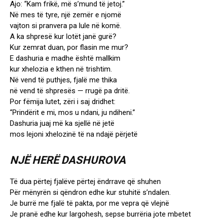
Ajo: “Kam frikë, më s’mund të jetoj.”
Në mes të tyre, një zemër e njomë
vajton si pranvera pa lule në komë.
A ka shpresë kur lotët janë gurë?
Kur zemrat duan, por flasin me mur?
E dashuria e madhe është mallkim
kur xhelozia e kthen në trishtim.
Në vend të puthjes, fjalë me thika
në vend të shpresës — rrugë pa dritë.
Por fëmija lutet, zëri i saj dridhet:
“Prindërit e mi, mos u ndani, ju ndiheni.”
Dashuria juaj më ka sjellë në jetë
mos lejoni xhelozinë të na ndajë përjetë
NJË HERË DASHUROVA
Të dua përtej fjalëve përtej ëndrrave që shuhen
Për mënyrën si qëndron edhe kur stuhitë s’ndalen.
Je burrë me fjalë të pakta, por me vepra që vlejnë
Je pranë edhe kur largohesh, sepse burrëria jote mbetet