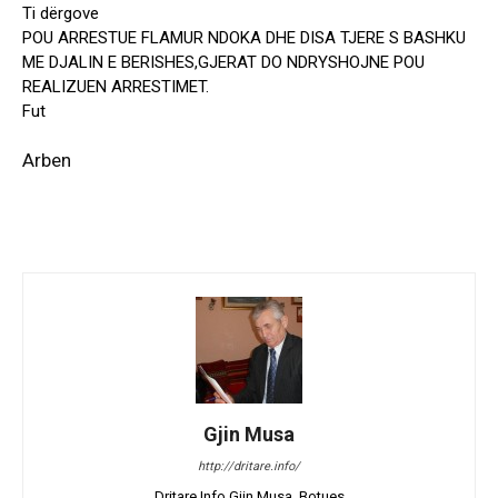
Ti dërgove
POU ARRESTUE FLAMUR NDOKA DHE DISA TJERE S BASHKU
ME DJALIN E BERISHES,GJERAT DO NDRYSHOJNE POU
REALIZUEN ARRESTIMET.
Fut
Arben
Gjin Musa
http://dritare.info/
Dritare.Info Gjin Musa, Botues