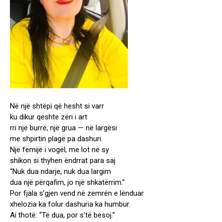
Në një shtëpi që hesht si varr
ku dikur qeshte zëri i art
rri një burrë, një grua — në largësi
me shpirtin plagë pa dashuri.
Një fëmijë i vogël, me lot në sy
shikon si thyhen ëndrrat para saj
“Nuk dua ndarje, nuk dua largim
dua një përqafim, jo një shkatërrim.”
Por fjala s’gjen vend në zemrën e lënduar
xhelozia ka folur dashuria ka humbur.
Ai thotë: “Të dua, por s’të besoj.”