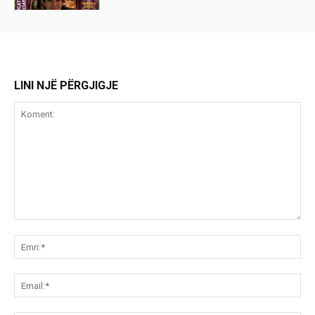
LINI NJË PËRGJIGJE
Koment:
Emr
Ema