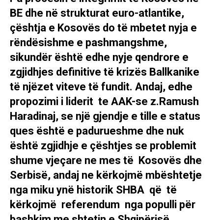
BE dhe në strukturat euro-atlantike,
çështja e Kosovës do të mbetet nyja e
rëndësishme e pashmangshme,
sikundër është edhe nyje qendrore e
zgjidhjes definitive të krizës Ballkanike
të njëzet viteve të fundit. Andaj, edhe
propozimi i liderit te AAK-se z.Ramush
Haradinaj, se një gjendje e tille e status
ques është e padurueshme dhe nuk
është zgjidhje e çështjes se problemit
shume vjeçare ne mes të Kosovës dhe
Serbisë, andaj ne kërkojmë mbështetje
nga miku ynë historik SHBA që të
kërkojmë referendum nga populli për
bashkim me shtetin e Shqipërisë.