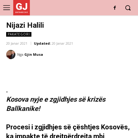
GJ
DRITARE E RE
Nijazi Halili
PAKATEGORI
20 Janar 2021
Updated:
20 Janar 2021
Nga
Gjin Musa
.
Kosova nyje e zgjidhjes së krizës
Ballkanike!
Procesi i zgjidhjes së çështjes Kosovës,
ka impakte të drejtpërdrejta mbi