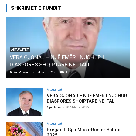
SHKRIMET E FUNDIT
TUALITET
RA GJONAJ – NJË EMËR I NJOHUR I
AKTUALITE
ASPORËS SHQIPTARE NË ITALI
Pregadi
in Musa
-
20 Shtator 2025
1
Gjin Mus
Aktualitet
VERA GJONAJ – NJË EMËR I NJOHUR I
DIASPORËS SHQIPTARE NË ITALI
Gjin Musa
-
20 Shtator 2025
Aktualitet
Pregaditi Gjin Musa-Rome- Shtator
2025