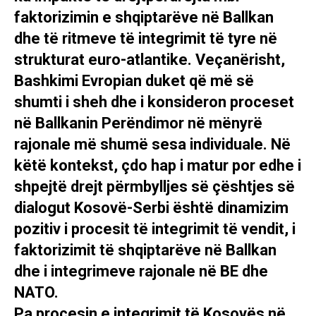
faktorizimin e shqiptarëve në Ballkan
dhe të ritmeve të integrimit të tyre në
strukturat euro-atlantike. Veçanërisht,
Bashkimi Evropian duket që më së
shumti i sheh dhe i konsideron proceset
në Ballkanin Perëndimor në mënyrë
rajonale më shumë sesa individuale. Në
këtë kontekst, çdo hap i matur por edhe i
shpejtë drejt përmbylljes së çështjes së
dialogut Kosovë-Serbi është dinamizim
pozitiv i procesit të integrimit të vendit, i
faktorizimit të shqiptarëve në Ballkan
dhe i integrimeve rajonale në BE dhe
NATO.
Pa procesin e integrimit të Kosovës në