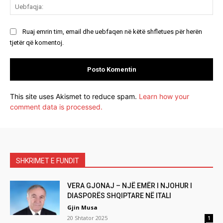
Ue
Ruaj emrin tim, email dhe uebfaqen në këtë shfletues për herën
tjetër që komentoj.
This site uses Akismet to reduce spam.
Learn how your
comment data is processed.
SHKRIMET E FUNDIT
VERA GJONAJ – NJË EMËR I NJOHUR I
DIASPORËS SHQIPTARE NË ITALI
Gjin Musa
20 Shtator 2025
1