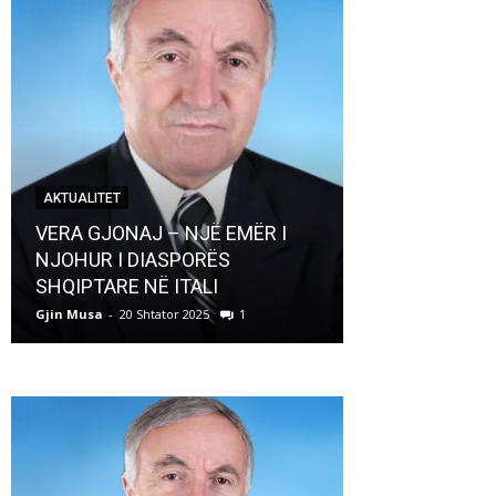
AKTUALITET
AKTUALITET
VERA GJONAJ – NJË EMËR I
NJOHUR I DIASPORËS
Pregaditi Gji
SHQIPTARE NË ITALI
Shtator 2025
Gjin Musa
-
20 Shtator 2025
1
Gjin Musa
-
8 Shtat