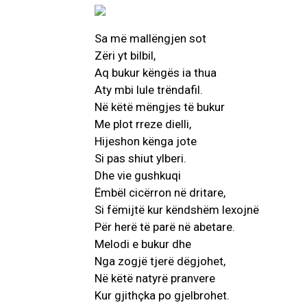
Sa më mallëngjen sot
Zëri yt bilbil,
Aq bukur këngës ia thua
Aty mbi lule trëndafil.
Në këtë mëngjes të bukur
Me plot rreze dielli,
Hijeshon kënga jote
Si pas shiut ylberi.
Dhe vie gushkuqi
Ëmbël cicërron në dritare,
Si fëmijtë kur këndshëm lexojnë
Për herë të parë në abetare.
Melodi e bukur dhe
Nga zogjë tjerë dëgjohet,
Në këtë natyrë pranvere
Kur gjithçka po gjelbrohet.