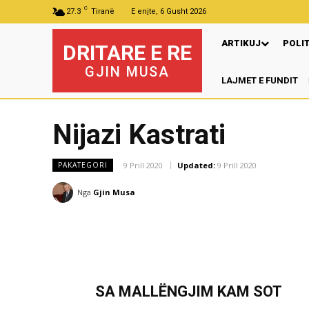
C
27.3
Tiranë
E enjte, 6 Gusht 2026
ARTIKUJ
POLI
DRITARE E RE
GJIN MUSA
LAJMET E FUNDIT
Nijazi Kastrati
9 Prill 2020
Updated:
9 Prill 2020
PAKATEGORI
Nga
Gjin Musa
SA MALLËNGJIM KAM SOT