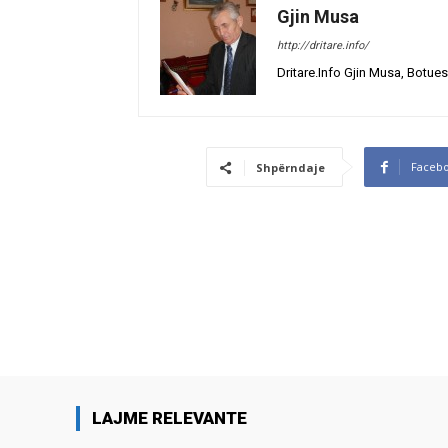
Gjin Musa
http://dritare.info/
Dritare.Info Gjin Musa, Botues
Faceb
Shpërndaje
LAJME RELEVANTE