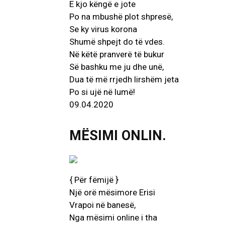
E kjo këngë e jote
Po na mbushë plot shpresë,
Se ky virus korona
Shumë shpejt do të vdes.
Në këtë pranverë të bukur
Së bashku me ju dhe unë,
Dua të më rrjedh lirshëm jeta
Po si ujë në lumë!
09.04.2020
MËSIMI ONLIN.
{ Për fëmijë }
Një orë mësimore Erisi
Vrapoi në banesë,
Nga mësimi online i tha