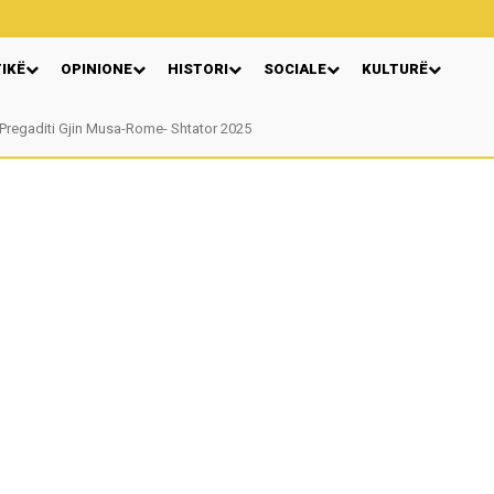
TIKË
OPINIONE
HISTORI
SOCIALE
KULTURË
Pregaditi Gjin Musa-Rome- Shtator 2025