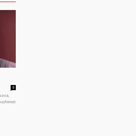
0
sova,
 pushimet