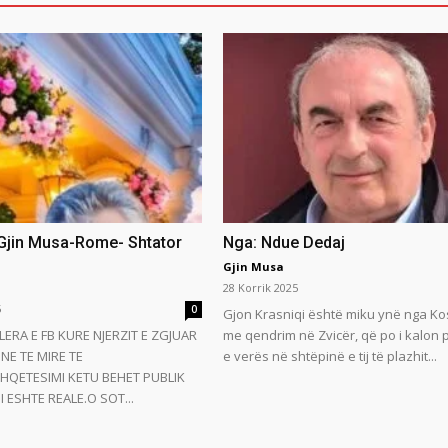
 Gjin Musa-Rome- Shtator
Nga: Ndue Dedaj
Gjin Musa
28 Korrik 2025
5
0
Gjon Krasniqi është miku ynë nga Ko
LERA E FB KURE NJERZIT E ZGJUAR
me qendrim në Zvicër, që po i kalon
NE TE MIRE TE
e verës në shtëpinë e tij të plazhit...
HQETESIMI KETU BEHET PUBLIK
 ESHTE REALE.O SOT...