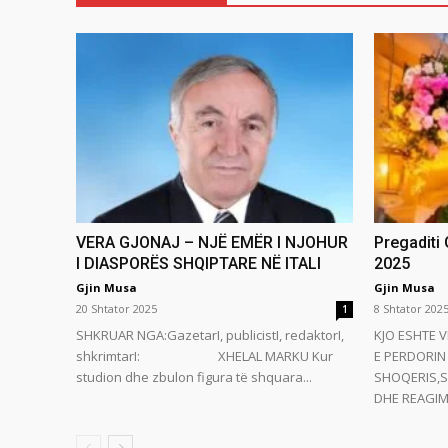
VERA GJONAJ – NJË EMËR I NJOHUR
Pregaditi
I DIASPORËS SHQIPTARE NË ITALI
2025
Gjin Musa
Gjin Musa
20 Shtator 2025
8 Shtator 202
1
SHKRUAR NGA:GazetarI, publicistI, redaktorI,
KJO ESHTE V
shkrimtarI: XHELAL MARKU Kur
E PERDORIN 
studion dhe zbulon figura të shquara...
SHOQERIS,S
DHE REAGIMI