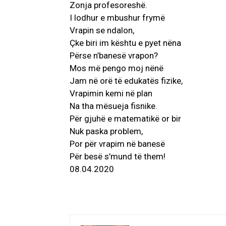
Zonja profesoreshë.
I lodhur e mbushur frymë
Vrapin se ndalon,
Çke biri im kështu e pyet nëna
Përse n’banesë vrapon?
Mos më pengo moj nënë
Jam në orë të edukatës fizike,
Vrapimin kemi në plan
Na tha mësueja fisnike.
Për gjuhë e matematikë or bir
Nuk paska problem,
Por për vrapim në banesë
Për besë s’mund të them!
08.04.2020