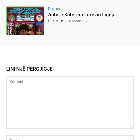
Krijime
Autore Katerina Tereziu Ligeja
Gjin Musa
-
28 Korrik 2025
LINI NJË PËRGJIGJE
Koment:
Emr