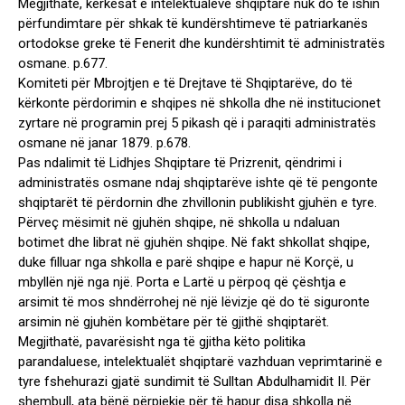
Megjithatë, kërkesat e intelektualëve shqiptarë nuk do të ishin
përfundimtare për shkak të kundërshtimeve të patriarkanës
ortodokse greke të Fenerit dhe kundërshtimit të administratës
osmane. p.677.
Komiteti për Mbrojtjen e të Drejtave të Shqiptarëve, do të
kërkonte përdorimin e shqipes në shkolla dhe në institucionet
zyrtare në programin prej 5 pikash që i paraqiti administratës
osmane në janar 1879. p.678.
Pas ndalimit të Lidhjes Shqiptare të Prizrenit, qëndrimi i
administratës osmane ndaj shqiptarëve ishte që të pengonte
shqiptarët të përdornin dhe zhvillonin publikisht gjuhën e tyre.
Përveç mësimit në gjuhën shqipe, në shkolla u ndaluan
botimet dhe librat në gjuhën shqipe. Në fakt shkollat shqipe,
duke filluar nga shkolla e parë shqipe e hapur në Korçë, u
mbyllën një nga një. Porta e Lartë u përpoq që çështja e
arsimit të mos shndërrohej në një lëvizje që do të siguronte
arsimin në gjuhën kombëtare për të gjithë shqiptarët.
Megjithatë, pavarësisht nga të gjitha këto politika
parandaluese, intelektualët shqiptarë vazhduan veprimtarinë e
tyre fshehurazi gjatë sundimit të Sulltan Abdulhamidit II. Për
shembull, ata bënë përpjekje për të hapur disa shkolla në