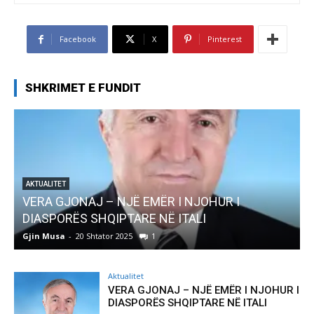
Facebook
X
Pinterest
SHKRIMET E FUNDIT
AKTUALITET
Pregaditi Gjin Musa-Rome- Shtator 2025
Gjin Musa
-
8 Shtator 2025
0
Aktualitet
VERA GJONAJ – NJË EMËR I NJOHUR I
DIASPORËS SHQIPTARE NË ITALI