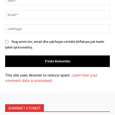
Ema
Ue
Ruaj emrin tim, email dhe uebfaqen në këtë shfletues për herën
tjetër që komentoj.
This site uses Akismet to reduce spam.
Learn how your
comment data is processed.
SHKRIMET E FUNDIT