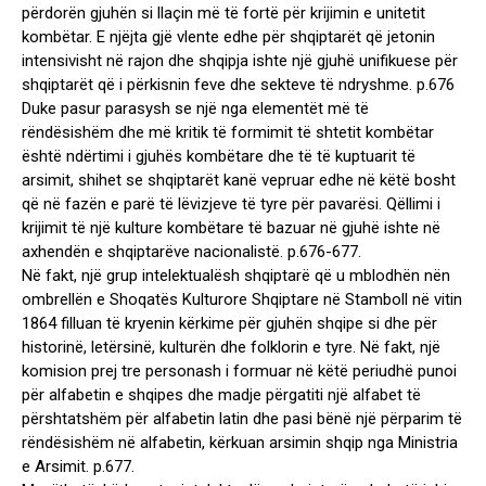
përdorën gjuhën si llaçin më të fortë për krijimin e unitetit
kombëtar. E njëjta gjë vlente edhe për shqiptarët që jetonin
intensivisht në rajon dhe shqipja ishte një gjuhë unifikuese për
shqiptarët që i përkisnin feve dhe sekteve të ndryshme. p.676
Duke pasur parasysh se një nga elementët më të
rëndësishëm dhe më kritik të formimit të shtetit kombëtar
është ndërtimi i gjuhës kombëtare dhe të të kuptuarit të
arsimit, shihet se shqiptarët kanë vepruar edhe në këtë bosht
që në fazën e parë të lëvizjeve të tyre për pavarësi. Qëllimi i
krijimit të një kulture kombëtare të bazuar në gjuhë ishte në
axhendën e shqiptarëve nacionalistë. p.676-677.
Në fakt, një grup intelektualësh shqiptarë që u mblodhën nën
ombrellën e Shoqatës Kulturore Shqiptare në Stamboll në vitin
1864 filluan të kryenin kërkime për gjuhën shqipe si dhe për
historinë, letërsinë, kulturën dhe folklorin e tyre. Në fakt, një
komision prej tre personash i formuar në këtë periudhë punoi
për alfabetin e shqipes dhe madje përgatiti një alfabet të
përshtatshëm për alfabetin latin dhe pasi bënë një përparim të
rëndësishëm në alfabetin, kërkuan arsimin shqip nga Ministria
e Arsimit. p.677.