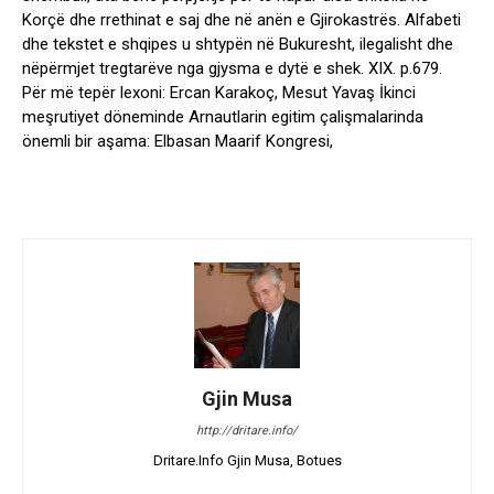
Korçë dhe rrethinat e saj dhe në anën e Gjirokastrës. Alfabeti
dhe tekstet e shqipes u shtypën në Bukuresht, ilegalisht dhe
nëpërmjet tregtarëve nga gjysma e dytë e shek. XIX. p.679.
Për më tepër lexoni: Ercan Karakoç, Mesut Yavaş İkinci
meşrutiyet döneminde Arnautlarin egitim çalişmalarinda
önemli bir aşama: Elbasan Maarif Kongresi,
Gjin Musa
http://dritare.info/
Dritare.Info Gjin Musa, Botues