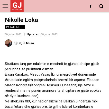
GJ
DRITARE E RE
Nikolle Loka
PAKATEGORI
30 Janar 2022
Updated:
30 Janar 2022
Nga
Gjin Musa
Studiues turq per ndalimin e mesimit te gjuhes shqipe gjatë
periudhës së pushtimit osman.
Ercan Karakoç, Mesut Yavaş İkinci meşrutiyet döneminde
Arnautlarin egitim çalişmalarinda önemli bir aşama: Elbasan
Maarif Kongresi(Kongresi Arsimor i Elbasanit, një fazë e
rëndësishme në punën arsimore të shqiptarëve gjatë epokës
së dytë kushtetuese).
Në shekullin XIX, kur nacionalizmi në Ballkan u ndërtua mbi
baza fetare dhe gjuhësore, të gjithë liderët kombëtarë e