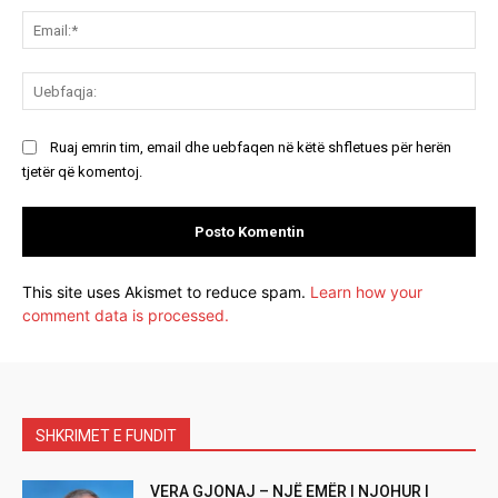
Ema
Ue
Ruaj emrin tim, email dhe uebfaqen në këtë shfletues për herën
tjetër që komentoj.
This site uses Akismet to reduce spam.
Learn how your
comment data is processed.
SHKRIMET E FUNDIT
VERA GJONAJ – NJË EMËR I NJOHUR I