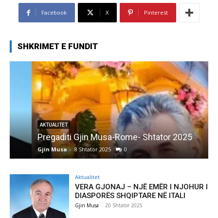
Facebook
X
Pinterest
SHKRIMET E FUNDIT
AKTUALITET
Pregaditi Gjin Musa-Rome- Shtator 2025
Gjin Musa
-
8 Shtator 2025
0
G
Aktualitet
VERA GJONAJ – NJË EMËR I NJOHUR I
DIASPORËS SHQIPTARE NË ITALI
Gjin Musa
-
20 Shtator 2025