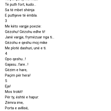
Të puth fort, kudo…
Sa të mbet shënja
E puthjeve të ëmbla.
3
Me këto vargje poezie:
Gëzohu! Gëzohu edhe ti!
Janë vargje, frymëzuar nga ti…
Gëzohu e qeshu moj mike
Me plotë dashuri, unë e ti.
4
Opo qeshu…!
Gajasu…fare…!
Gëzim e hare,
Paçim për hera!
5
Eja!
Mos trokit!
Për ty, është e hapur:
Zëmra ime,
Porta e avllisë,