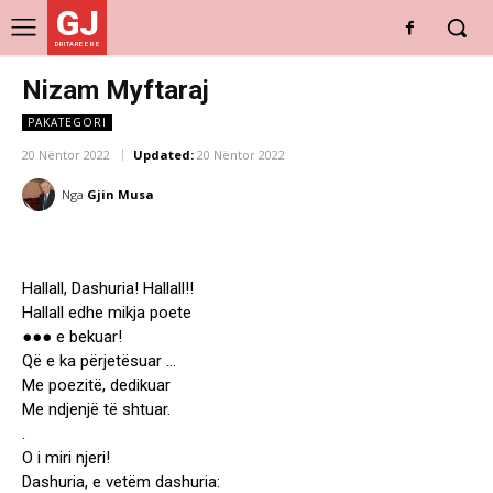
GJ
DRITARE E RE
Nizam Myftaraj
PAKATEGORI
20 Nëntor 2022
Updated:
20 Nëntor 2022
Nga
Gjin Musa
Hallall, Dashuria! Hallall!!
Hallall edhe mikja poete
●●● e bekuar!
Që e ka përjetësuar …
Me poezitë, dedikuar
Me ndjenjë të shtuar.
.
O i miri njeri!
Dashuria, e vetëm dashuria: