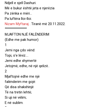
Ndjell e sjell Dashuri.
Më e bukur është jeta e njerëzia
Pa zënka e mëri…
Pa luftëra lloi-lloi.
Nizam Myftaraj
. Tiranë më 20.11.2022.
“””””””””””””””””””””””
MJAFTON NJË FALËNDERIM
(Edhe me pak humor)
1
Jemi nga çdo vënd:
Topi, s’e lëviz….
Jemi edhe xhymertë
Jetojmë, edhe, në një qelizë..
2
Mjaftojnë edhe me një
falënderim me gojë:
Që disa shakxhinjë
Të na tretin lehtë;
Si uji në vëlim;
E në sublim.