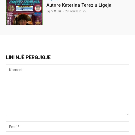
Autore Katerina Tereziu Ligeja
Gjin Musa
-
28 Korrik 2025
LINI NJË PËRGJIGJE
Koment:
Emr