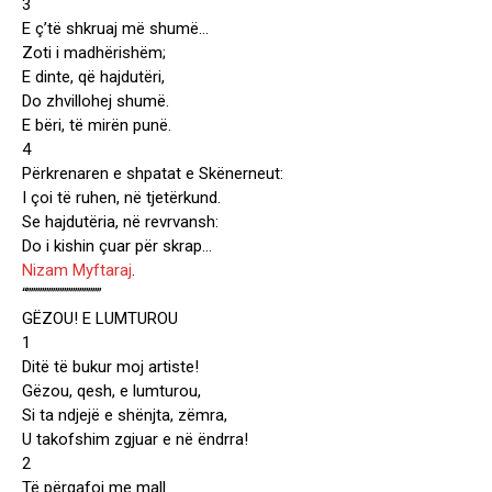
3
E ç’të shkruaj më shumë…
Zoti i madhërishëm;
E dinte, që hajdutëri,
Do zhvillohej shumë.
E bëri, të mirën punë.
4
Përkrenaren e shpatat e Skënerneut:
I çoi të ruhen, në tjetërkund.
Se hajdutëria, në revrvansh:
Do i kishin çuar për skrap…
Nizam Myftaraj
.
“”””””””””””””””””
GËZOU! E LUMTUROU
1
Ditë të bukur moj artiste!
Gëzou, qesh, e lumturou,
Si ta ndjejë e shënjta, zëmra,
U takofshim zgjuar e në ëndrra!
2
Të përqafoj me mall.