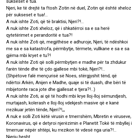
sukseset e tua.
Njeri, ke të drejtë ta ftosh Zotin në duel, Zotin që është xheloz
për sukseset e tua!…
A nuk ishte Zoti, që të braktisi, Njeri?!…
A nuk ishte Zoti xheloz, që i shkatërroi sa e sa herë
qytetërimet e perandoritë e tua?!
A nuk ishte Zoti që, megjithëse e adhuroje, Njeri, të ndëshkoi
me sa e sa katastrofa, përmbytje, tërmete, vullkane e sa e sa
gjëma mbi kryet e tu?!
A nuk ishte Zoti që solli përmbytjen e madhe për ta zhdukur
farën tënde dhe të çdo gjallese mbi tokë, Njeri?!…
(Shpëtove falë mençurisë së Noes, stërgjyshit tënd, që
ndërtoi Arkën, Anijen e Madhe, quaje si të duash, dhe bëri të
mbijetonte raca jote dhe gjallesat e tjera?!…)
A nuk ishte Zoti, ai që të hodhi mbi krye lloj-lloj sëmundjesh,
murtajash, kolerash e lloj-lloj vdekjesh masive që e kanë
rrezikuar jetën tënde, Njeri?!,,,
A nuk e solli Zoti këtë virusin e tmerrshëm, Mbretin e viruseve,
Koronavirus, që e detyroi njerëzimin e Planetit Tokë të mbyllej i
tmerruar nëpër shtëpi, ku rrezikon të vdesë nga uria?!…
Njeriu hesht.