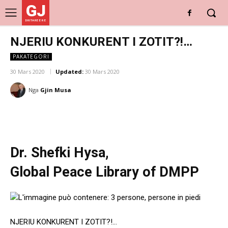
GJ
DRITARE E RE
NJERIU KONKURENT I ZOTIT?!…
PAKATEGORI
30 Mars 2020
Updated:
30 Mars 2020
Nga
Gjin Musa
Dr.
Shefki Hysa
,
Global Peace Library of DMPP
NJERIU KONKURENT I ZOTIT?!…