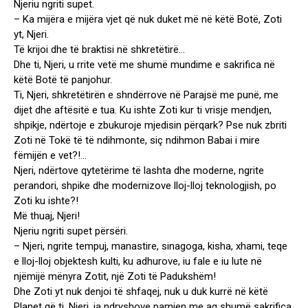
Njeriu ngriti supet.
– Ka mijëra e mijëra vjet që nuk duket më në këtë Botë, Zoti
yt, Njeri.
Të krijoi dhe të braktisi në shkretëtirë…
Dhe ti, Njeri, u rrite vetë me shumë mundime e sakrifica në
këtë Botë të panjohur.
Ti, Njeri, shkretëtirën e shndërrove në Parajsë me punë, me
dijet dhe aftësitë e tua. Ku ishte Zoti kur ti vrisje mendjen,
shpikje, ndërtoje e zbukuroje mjedisin përqark? Pse nuk zbriti
Zoti në Tokë të të ndihmonte, siç ndihmon Babai i mire
fëmijën e vet?!…
Njeri, ndërtove qytetërime të lashta dhe moderne, ngrite
perandori, shpike dhe modernizove lloj-lloj teknologjish, po
Zoti ku ishte?!
Më thuaj, Njeri!
Njeriu ngriti supet përsëri.
– Njeri, ngrite tempuj, manastire, sinagoga, kisha, xhami, teqe
e lloj-lloj objektesh kulti, ku adhurove, iu fale e iu lute në
njëmijë mënyra Zotit, një Zoti të Padukshëm!
Dhe Zoti yt nuk denjoi të shfaqej, nuk u duk kurrë në këtë
Planet që ti, Njeri, ia ndryshove pamjen me aq shumë sakrifica,