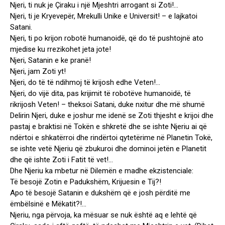
Njeri, ti nuk je Çiraku i një Mjeshtri arrogant si Zoti!…
Njeri, ti je Kryevepër, Mrekulli Unike e Universit! – e lajkatoi
Satani.
Njeri, ti po krijon robotë humanoidë, që do të pushtojnë ato
mjedise ku rrezikohet jeta jote!
Njeri, Satanin e ke pranë!
Njeri, jam Zoti yt!
Njeri, do të të ndihmoj të krijosh edhe Veten!…
Njeri, do vijë dita, pas krijimit të robotëve humanoidë, të
rikrijosh Veten! – theksoi Satani, duke nxitur dhe më shumë
Delirin Njeri, duke e joshur me idenë se Zoti thjesht e krijoi dhe
pastaj e braktisi në Tokën e shkretë dhe se ishte Njeriu ai që
ndërtoi e shkatërroi dhe rindërtoi qytetërime në Planetin Tokë,
se ishte vetë Njeriu që zbukuroi dhe dominoi jetën e Planetit
dhe që ishte Zoti i Fatit të vet!…
Dhe Njeriu ka mbetur në Dilemën e madhe ekzistenciale:
Të besojë Zotin e Padukshëm, Krijuesin e Tij?!
Apo të besojë Satanin e dukshëm që e josh përditë me
ëmbëlsinë e Mëkatit?!…
Njeriu, nga përvoja, ka mësuar se nuk është aq e lehtë që