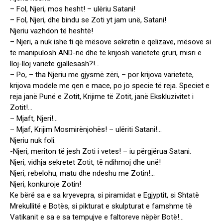
– Fol, Njeri, mos hesht! – ulëriu Satani!
– Fol, Njeri, dhe bindu se Zoti yt jam unë, Satani!
Njeriu vazhdon të heshtë!
– Njeri, a nuk ishe ti që mësove sekretin e qelizave, mësove si
të manipulosh AND-në dhe të krijosh varietete gruri, misri e
lloj-lloj variete gjallesash?!…
– Po, – tha Njeriu me gjysmë zëri, – por krijova varietete,
krijova modele me qen e mace, po jo specie të reja. Speciet e
reja janë Punë e Zotit, Krijime të Zotit, janë Ekskluzivitet i
Zotit!…
– Mjaft, Njeri!…
– Mjaf, Krijim Mosmirënjohës! – ulëriti Satani!…
Njeriu nuk foli.
-Njeri, meriton të jesh Zoti i vetes! – iu përgjërua Satani.
Njeri, vidhja sekretet Zotit, të ndihmoj dhe unë!
Njeri, rebelohu, matu dhe ndeshu me Zotin!…
Njeri, konkuroje Zotin!
Ke bërë sa e sa kryevepra, si piramidat e Egjyptit, si Shtatë
Mrekullitë e Botës, si pikturat e skulpturat e famshme të
Vatikanit e sa e sa tempujve e faltoreve nëpër Botë!…