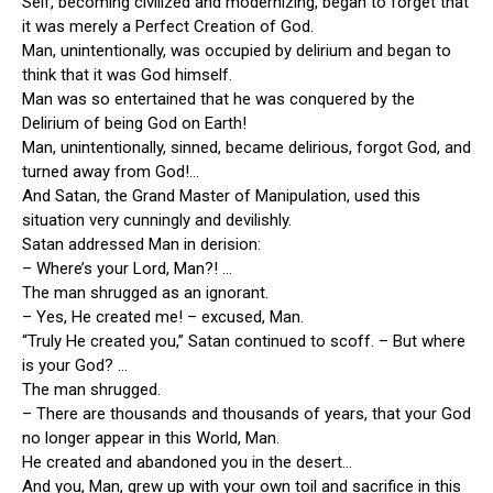
Self, becoming civilized and modernizing, began to forget that
it was merely a Perfect Creation of God.
Man, unintentionally, was occupied by delirium and began to
think that it was God himself.
Man was so entertained that he was conquered by the
Delirium of being God on Earth!
Man, unintentionally, sinned, became delirious, forgot God, and
turned away from God!…
And Satan, the Grand Master of Manipulation, used this
situation very cunningly and devilishly.
Satan addressed Man in derision:
– Where’s your Lord, Man?! …
The man shrugged as an ignorant.
– Yes, He created me! – excused, Man.
“Truly He created you,” Satan continued to scoff. – But where
is your God? …
The man shrugged.
– There are thousands and thousands of years, that your God
no longer appear in this World, Man.
He created and abandoned you in the desert…
And you, Man, grew up with your own toil and sacrifice in this