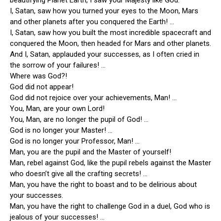
beautifying Planet Earth, I saw your Majesty like God.
I, Satan, saw how you turned your eyes to the Moon, Mars
and other planets after you conquered the Earth! …
I, Satan, saw how you built the most incredible spacecraft and
conquered the Moon, then headed for Mars and other planets.
And I, Satan, applauded your successes, as I often cried in
the sorrow of your failures! …
Where was God?!
God did not appear!
God did not rejoice over your achievements, Man! …
You, Man, are your own Lord!
You, Man, are no longer the pupil of God! …
God is no longer your Master! …
God is no longer your Professor, Man! …
Man, you are the pupil and the Master of yourself!
Man, rebel against God, like the pupil rebels against the Master
who doesn’t give all the crafting secrets! …
Man, you have the right to boast and to be delirious about
your successes.
Man, you have the right to challenge God in a duel, God who is
jealous of your successes! …