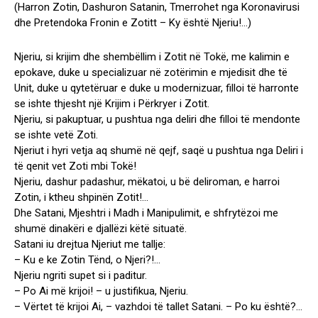
(Harron Zotin, Dashuron Satanin, Tmerrohet nga Koronavirusi
dhe Pretendoka Fronin e Zotitt – Ky është Njeriu!…)
Njeriu, si krijim dhe shembëllim i Zotit në Tokë, me kalimin e
epokave, duke u specializuar në zotërimin e mjedisit dhe të
Unit, duke u qytetëruar e duke u modernizuar, filloi të harronte
se ishte thjesht një Krijim i Përkryer i Zotit.
Njeriu, si pakuptuar, u pushtua nga deliri dhe filloi të mendonte
se ishte vetë Zoti.
Njeriut i hyri vetja aq shumë në qejf, saqë u pushtua nga Deliri i
të qenit vet Zoti mbi Tokë!
Njeriu, dashur padashur, mëkatoi, u bë deliroman, e harroi
Zotin, i ktheu shpinën Zotit!…
Dhe Satani, Mjeshtri i Madh i Manipulimit, e shfrytëzoi me
shumë dinakëri e djallëzi këtë situatë.
Satani iu drejtua Njeriut me tallje:
– Ku e ke Zotin Tënd, o Njeri?!…
Njeriu ngriti supet si i paditur.
– Po Ai më krijoi! – u justifikua, Njeriu.
– Vërtet të krijoi Ai, – vazhdoi të tallet Satani. – Po ku është?…