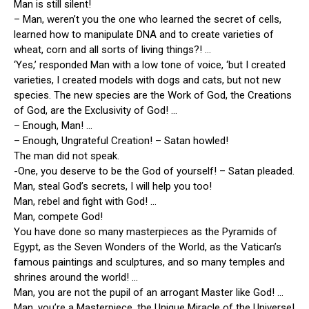
Man is still silent!
– Man, weren’t you the one who learned the secret of cells,
learned how to manipulate DNA and to create varieties of
wheat, corn and all sorts of living things?! …
‘Yes,’ responded Man with a low tone of voice, ‘but I created
varieties, I created models with dogs and cats, but not new
species. The new species are the Work of God, the Creations
of God, are the Exclusivity of God! …
– Enough, Man! …
– Enough, Ungrateful Creation! – Satan howled!
The man did not speak.
-One, you deserve to be the God of yourself! – Satan pleaded.
Man, steal God’s secrets, I will help you too!
Man, rebel and fight with God! …
Man, compete God!
You have done so many masterpieces as the Pyramids of
Egypt, as the Seven Wonders of the World, as the Vatican’s
famous paintings and sculptures, and so many temples and
shrines around the world! …
Man, you are not the pupil of an arrogant Master like God! …
Man, you’re a Masterpiece, the Unique Miracle of the Universe!