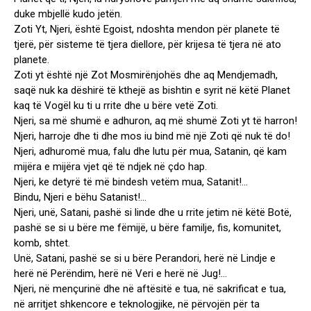
duke mbjellë kudo jetën.
Zoti Yt, Njeri, është Egoist, ndoshta mendon për planete të
tjerë, për sisteme të tjera diellore, për krijesa të tjera në ato
planete.
Zoti yt është një Zot Mosmirënjohës dhe aq Mendjemadh,
saqë nuk ka dëshirë të kthejë as bishtin e syrit në këtë Planet
kaq të Vogël ku ti u rrite dhe u bëre vetë Zoti.
Njeri, sa më shumë e adhuron, aq më shumë Zoti yt të harron!
Njeri, harroje dhe ti dhe mos iu bind më një Zoti që nuk të do!
Njeri, adhuromë mua, falu dhe lutu për mua, Satanin, që kam
mijëra e mijëra vjet që të ndjek në çdo hap.
Njeri, ke detyrë të më bindesh vetëm mua, Satanit!…
Bindu, Njeri e bëhu Satanist!…
Njeri, unë, Satani, pashë si linde dhe u rrite jetim në këtë Botë,
pashë se si u bëre me fëmijë, u bëre familje, fis, komunitet,
komb, shtet.
Unë, Satani, pashë se si u bëre Perandori, herë në Lindje e
herë në Perëndim, herë në Veri e herë në Jug!…
Njeri, në mençurinë dhe në aftësitë e tua, në sakrificat e tua,
në arritjet shkencore e teknologjike, në përvojën për ta