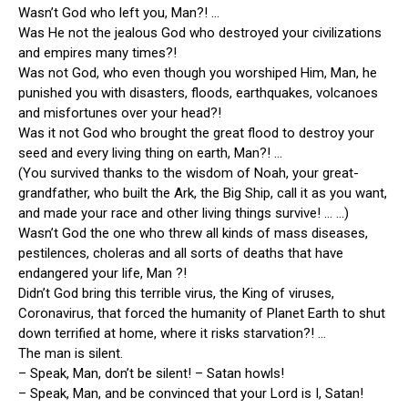
Wasn’t God who left you, Man?! …
Was He not the jealous God who destroyed your civilizations
and empires many times?!
Was not God, who even though you worshiped Him, Man, he
punished you with disasters, floods, earthquakes, volcanoes
and misfortunes over your head?!
Was it not God who brought the great flood to destroy your
seed and every living thing on earth, Man?! …
(You survived thanks to the wisdom of Noah, your great-
grandfather, who built the Ark, the Big Ship, call it as you want,
and made your race and other living things survive! … …)
Wasn’t God the one who threw all kinds of mass diseases,
pestilences, choleras and all sorts of deaths that have
endangered your life, Man ?!
Didn’t God bring this terrible virus, the King of viruses,
Coronavirus, that forced the humanity of Planet Earth to shut
down terrified at home, where it risks starvation?! …
The man is silent.
– Speak, Man, don’t be silent! – Satan howls!
– Speak, Man, and be convinced that your Lord is I, Satan!