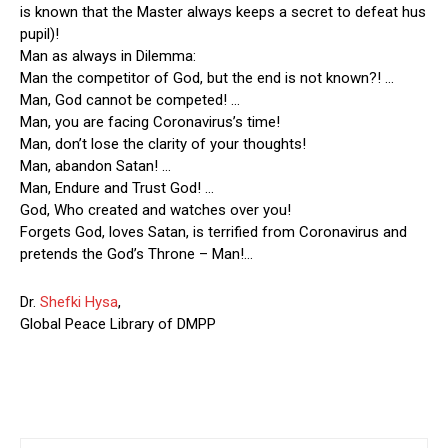
is known that the Master always keeps a secret to defeat hus
pupil)!
Man as always in Dilemma:
Man the competitor of God, but the end is not known?! …
Man, God cannot be competed! …
Man, you are facing Coronavirus’s time!
Man, don’t lose the clarity of your thoughts!
Man, abandon Satan! …
Man, Endure and Trust God! …
God, Who created and watches over you!
Forgets God, loves Satan, is terrified from Coronavirus and
pretends the God’s Throne – Man!…
Dr.
Shefki Hysa
,
Global Peace Library of DMPP