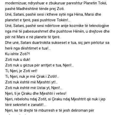
modernizuar, ndryshuar e zbukuruar pareshtur Planetin Tokë,
pashë Madhështinë tënde prej Zoti.
Unë, Satani, pashë sesi i ktheve sytë nga Hëna, Marsi dhe
planetet e tjerë, pasi pushtove Tokën!…
Unë, Satani, pashë sesi ndërtove anije kozmike të teknologjive
nga më të pabesueshmet dhe pushtove Hënën, u drejtove dhe
për në Mars e në planete të tjerë.
Dhe unë, Satani duartrokita sukseset e tua, siç jam përlotur sa
herë nga dështimet e tua!…
Ku ishte Zoti?!
Zoti nuk u duk!
Zoti nuk u gëzua për arritjet e tua, Njeri!…
Ti, Njeri, je Zoti vet!
Ti, Njeri, nuk je më Çirak i Zotit!…
Zoti nuk është më Mjeshtri yt!…
Zoti nuk është më Ustai yt, Njeri!…
Njeri, ti je Çiraku dhe Mjeshtri i vetes!
Njeri, rebelohu ndaj Zotit, si Çiraku ndaj Mjeshtrit që nuk i jep
tërë sekretet e zanatit!…
Njeri, ke të drejtë të mburresh e të jesh deliroman për