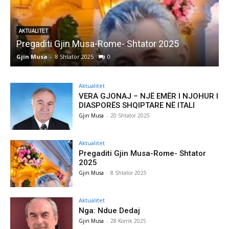
AKTUALITET
Nga: Ndue Dedaj
Gjin Musa
-
28 Korrik 2025
0
Aktualitet
VERA GJONAJ – NJË EMËR I NJOHUR I
DIASPORËS SHQIPTARE NË ITALI
Gjin Musa
-
20 Shtator 2025
Aktualitet
Pregaditi Gjin Musa-Rome- Shtator
2025
Gjin Musa
-
8 Shtator 2025
Aktualitet
Nga: Ndue Dedaj
Gjin Musa
-
28 Korrik 2025