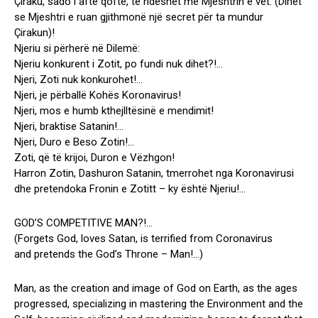
Çiraku, sado i aftë qoftë, të ndeshet me Mjeshtrin e vet. (Dihet
se Mjeshtri e ruan gjithmonë një secret për ta mundur
Çirakun)!
Njeriu si përherë në Dilemë:
Njeriu konkurent i Zotit, po fundi nuk dihet?!…
Njeri, Zoti nuk konkurohet!…
Njeri, je përballë Kohës Koronavirus!
Njeri, mos e humb kthejlltësinë e mendimit!
Njeri, braktise Satanin!…
Njeri, Duro e Beso Zotin!…
Zoti, që të krijoi, Duron e Vëzhgon!
Harron Zotin, Dashuron Satanin, tmerrohet nga Koronavirusi
dhe pretendoka Fronin e Zotitt – ky është Njeriu!…
GOD’S COMPETITIVE MAN?!…
(Forgets God, loves Satan, is terrified from Coronavirus
and pretends the God’s Throne – Man!…)
Man, as the creation and image of God on Earth, as the ages
progressed, specializing in mastering the Environment and the