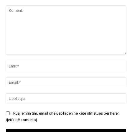
Koment:
Emr
Ema
Ue
Ruaj emrin tim, email dhe uebfaqen në këtë shfletues për herën
tjetër që komentoj.