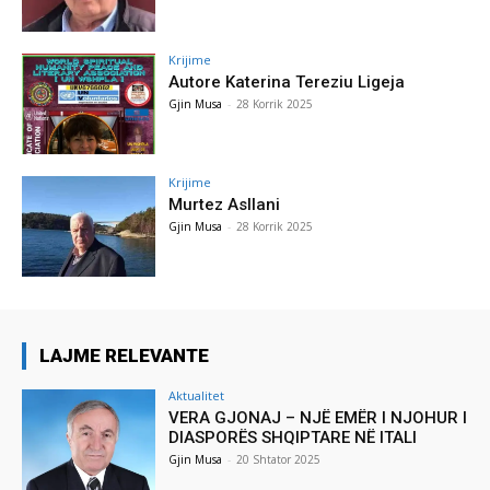
Krijime
Autore Katerina Tereziu Ligeja
Gjin Musa
-
28 Korrik 2025
Krijime
Murtez Asllani
Gjin Musa
-
28 Korrik 2025
LAJME RELEVANTE
Aktualitet
VERA GJONAJ – NJË EMËR I NJOHUR I
DIASPORËS SHQIPTARE NË ITALI
Gjin Musa
-
20 Shtator 2025