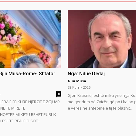
 Gjin Musa-Rome- Shtator
Nga: Ndue Dedaj
Gjin Musa
28 Korrik 2025
5
0
Gjon Krasniqi është miku ynë nga Ko
LERA E FB KURE NJERZIT E ZGJUAR
me qendrim në Zvicër, që po i kalon
NE TE MIRE TE
e verës në shtëpinë e tij të plazhit...
HQETESIMI KETU BEHET PUBLIK
 ESHTE REALE.O SOT...