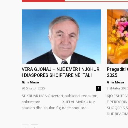
VERA GJONAJ – NJË EMËR I NJOHUR
Pregaditi
I DIASPORËS SHQIPTARE NË ITALI
2025
Gjin Musa
Gjin Musa
20 Shtator 2025
8 Shtator 202
1
SHKRUAR NGA:GazetarI, publicistI, redaktorI,
KJO ESHTE V
shkrimtarI: XHELAL MARKU Kur
E PERDORIN 
studion dhe zbulon figura të shquara...
SHOQERIS,S
DHE REAGIMI