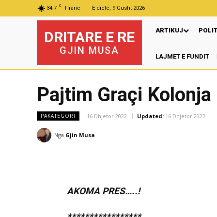
C
34.7
Tiranë
E dielë, 9 Gusht 2026
ARTIKUJ
POLI
DRITARE E RE
GJIN MUSA
LAJMET E FUNDIT
Pajtim Graçi Kolonja
16 Dhjetor 2022
Updated:
16 Dhjetor 2022
PAKATEGORI
Nga
Gjin Musa
AKOMA PRES…..!
*****************