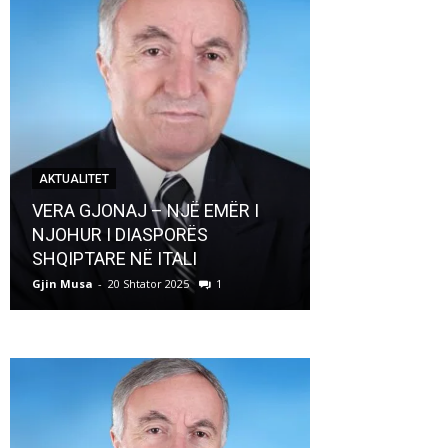
AKTUALITET
AKTUALITET
VERA GJONAJ – NJË EMËR I
NJOHUR I DIASPORËS
Pregaditi Gji
SHQIPTARE NË ITALI
Shtator 2025
Gjin Musa
-
20 Shtator 2025
1
Gjin Musa
-
8 Shtat