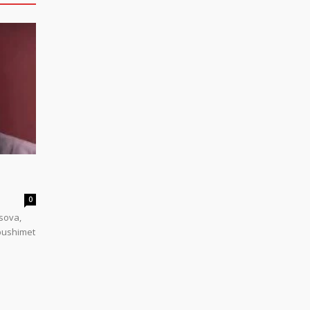
0
sova,
 pushimet