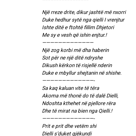
Një rreze drite, dikur jashtë më nxorri
Duke hedhur sytë nga qielli I vrenjtur
Ishte ditë e ftohtë fillim Dhjetori
Me sy e vesh që ishin enjtur.!
—————————————
Një zog korbi më dha haberin
Sot për ne një ditë ndryshe
Dikush kërkon të risjellë nderin
Duke e mbyllur shejtanin në shishe.
—————————————-
Sa kaq kaluan vite të tëra
Akoma më thonë do të dalë Dielli,
Ndoshta kthehet në pjellore rëra
Dhe të mirat na bien nga Qielli.!
—————————————-
Prit e prit dhe vetëm shi
Dielli s’duket gjëkundi