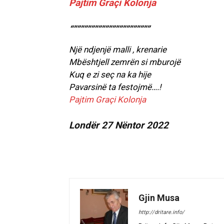
Pajtim Graçi Kolonja
“””””””””””””””””””””””
Një ndjenjë malli , krenarie
Mbështjell zemrën si mburojë
Kuq e zi seç na ka hije
Pavarsinë ta festojmë….!
Pajtim Graçi Kolonja
Londër 27 Nëntor 2022
Gjin Musa
http://dritare.info/