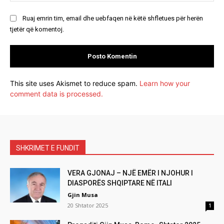
Ruaj emrin tim, email dhe uebfaqen në këtë shfletues për herën
tjetër që komentoj.
This site uses Akismet to reduce spam.
Learn how your
comment data is processed.
SHKRIMET E FUNDIT
VERA GJONAJ – NJË EMËR I NJOHUR I
DIASPORËS SHQIPTARE NË ITALI
Gjin Musa
20 Shtator 2025
1