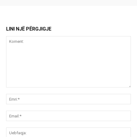
LINI NJË PËRGJIGJE
Koment:
Emr
Ema
Ue