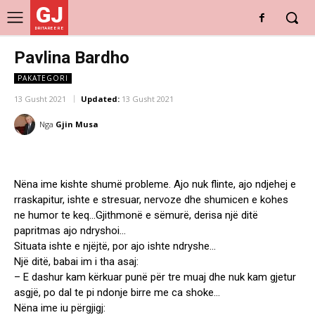
GJ
DRITARE E RE
Pavlina Bardho
PAKATEGORI
13 Gusht 2021
Updated:
13 Gusht 2021
Nga
Gjin Musa
Nëna ime kishte shumë probleme. Ajo nuk flinte, ajo ndjehej e
rraskapitur, ishte e stresuar, nervoze dhe shumicen e kohes
ne humor te keq…Gjithmonë e sëmurë, derisa një ditë
papritmas ajo ndryshoi…
Situata ishte e njëjtë, por ajo ishte ndryshe…
Një ditë, babai im i tha asaj:
– E dashur kam kërkuar punë për tre muaj dhe nuk kam gjetur
asgjë, po dal te pi ndonje birre me ca shoke…
Nëna ime iu përgjigj: