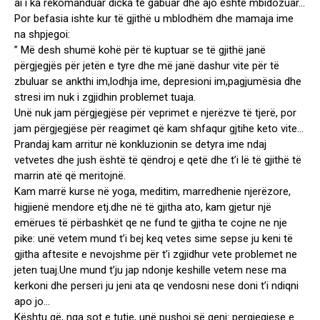
ai i ka rekomanduar dicka te gabuar dhe ajo eshte mbidozuar…
Por befasia ishte kur të gjithë u mblodhëm dhe mamaja ime
na shpjegoi:
” Më desh shumë kohë për të kuptuar se të gjithë janë
përgjegjës për jetën e tyre dhe më janë dashur vite për të
zbuluar se ankthi im,lodhja ime, depresioni im,pagjumësia dhe
stresi im nuk i zgjidhin problemet tuaja.
Unë nuk jam përgjegjëse për veprimet e njerëzve të tjerë, por
jam përgjegjëse për reagimet që kam shfaqur gjtihe keto vite…
Prandaj kam arritur në konkluzionin se detyra ime ndaj
vetvetes dhe jush është të qëndroj e qetë dhe t’i lë të gjithë të
marrin atë që meritojnë.
Kam marrë kurse në yoga, meditim, marredhenie njerëzore,
higjienë mendore etj.dhe në të gjitha ato, kam gjetur një
emërues të përbashkët qe ne fund te gjitha te cojne ne nje
pike: unë vetem mund t’i bej keq vetes sime sepse ju keni të
gjitha aftesite e nevojshme për t’i zgjidhur vete problemet ne
jeten tuaj.Une mund t’ju jap ndonje keshille vetem nese ma
kerkoni dhe perseri ju jeni ata qe vendosni nese doni t’i ndiqni
apo jo…
Kështu që, nga sot e tutje, unë pushoj së qeni: pergjegjese e