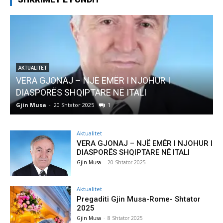
JOHUR I
AKTUALITET
LI
Pregaditi Gjin Musa-Rome- Shtator 
Gjin Musa
-
8 Shtator 2025
0
Aktualitet
VERA GJONAJ – NJË EMËR I NJOHUR I
DIASPORËS SHQIPTARE NË ITALI
Gjin Musa
-
20 Shtator 2025
Aktualitet
Pregaditi Gjin Musa-Rome- Shtator
2025
Gjin Musa
-
8 Shtator 2025