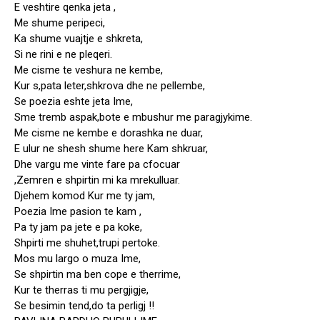
E veshtire qenka jeta ,
Me shume peripeci,
Ka shume vuajtje e shkreta,
Si ne rini e ne pleqeri.
Me cisme te veshura ne kembe,
Kur s,pata leter,shkrova dhe ne pellembe,
Se poezia eshte jeta Ime,
Sme tremb aspak,bote e mbushur me paragjykime.
Me cisme ne kembe e dorashka ne duar,
E ulur ne shesh shume here Kam shkruar,
Dhe vargu me vinte fare pa cfocuar
,Zemren e shpirtin mi ka mrekulluar.
Djehem komod Kur me ty jam,
Poezia Ime pasion te kam ,
Pa ty jam pa jete e pa koke,
Shpirti me shuhet,trupi pertoke.
Mos mu largo o muza Ime,
Se shpirtin ma ben cope e therrime,
Kur te therras ti mu pergjigje,
Se besimin tend,do ta perligj !!