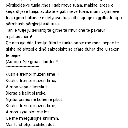
përgjegjësive tuaja ,thes i gabimeve tuaja, makine larese e
keqardhjeve tuaja, avokate e gabimeve tuaja, muri i vajtimeve
tuaja,grumbulluese e detyrave tuaja dhe ajo qe i zgjidh ato apo
përmbush përgjegjësitë tuaja…
Tani e tutje ju deklaroj të gjithë të rritur dhe të pavarur
mjaftueshem!
Që nga ajo ditë familja filloi të funksionoje më mirë, sepse të
gjithë në shtëpi e dinë saktësisht se çfarë duhet dhe ju takon
të bëjnë.
(Autorja: Një grua e lumtur !!!
“”””””””””””””””””””””””””””)
Kush e trembi muzen time !!
Kush e trembi muzen time,
A mos vapa e korrikut,
Djersa e ballit si rreke,
Ngjitur punes ne kohen e pikut .
Kush e trembi muzen time,
A mos syte plot me lot,
Qe me mjergullojne shikimin,
Mar te shoh,e s,shikoj dot .