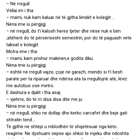
– Në rregull.
Vëllai im i tha:
– mami, nuk kam kaluar në të gjitha lëndët e kolegjit …
Nëna ime iu përgjigj:
– në rregull, do t’i kalosh heres tjeter dhe nëse nuk e bën
,atëherë do të përsëriseshi semestrin, por do të paguash vete
taksat e kolegjit.
Motra ime i tha:
– mami, kam prishur makinen,e godita diku.
Nëna ime iu përgjigj:
– është në rregull vajze, çoje në garazh, mendo si t’i besh
parate per ta riparuar dhe ndërsa ata ta rregullojnë atë, lëviz
me autobus ose metro.
E dashura e djalit i tha asaj:
– vjehrre, do të rri disa disa dite me ju
Nëna ime iu përgjigj:
– në rregull, shko ne dollap dhe kerko carcafet dhe beje gati
shtratin tend….
Të gjithë në shtëpi u mblodhën të shqetësuar nga këto
reagime. Ne dyshuam sepse ajo shkoi te mjeku dhe ndoshta