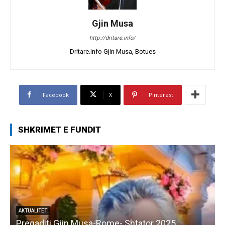
Gjin Musa
http://dritare.info/
Dritare.Info Gjin Musa, Botues
Facebook
X
Pinterest
SHKRIMET E FUNDIT
AKTUALITET
Pregaditi Gjin Musa-Rome- Shtator 2025