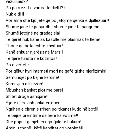
vezullues??
Po pa rrezet e varura të diellit??
Nuk e di.!!
Por ama dhe kjo jetē që po jetojmē qenka e djallëzuar!!
Shumë janë të pasur dhe shumë janë të pangrënë!
Shumë jetojnë në gradaçiela!
Të tjerët nuk kanë as kasolle me plasmas tē flenë!
Thonë që bota është zhvilluar!
Kanë shkuar njerëzit në Mars !:
Të tjerë turista në kozmos!
Po e vërtetë.
Por qëkur hyri interneti mori në qafë gjithë njerëzimin!
Sëmundjet po bëjnë kërdinë!
Krimi vjen e lulëzon!
Mbushen bankat plot me pare!
Shitet droga ashiqare!!
E jetë njerëzish shkatërrohen!
Ngrihen e çirren e rrihen politikanët kudo në botë!
Të bëjnë premtime sa herë ka votime!!
Dhe popujt gënjehen nga fjalët e bukura!
Amin u thonë ..këtë kanditat do votojmë!!