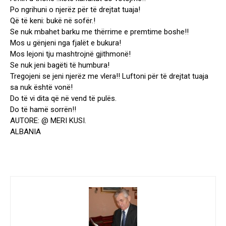
Po ngrihuni o njerëz për të drejtat tuaja!
Që të keni: bukë në sofër.!
Se nuk mbahet barku me thërrime e premtime boshe!!
Mos u gënjeni nga fjalët e bukura!
Mos lejoni tju mashtrojnë gjithmonë!
Se nuk jeni bagëti të humbura!
Tregojeni se jeni njerëz me vlera!! Luftoni për të drejtat tuaja
sa nuk është vonë!
Do të vi dita që në vend të pulës.
Do të hamë sorrën!!
AUTORE: @ MERI KUSI.
ALBANIA