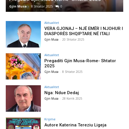
Gjin Musa
-
8 Shtator 2025
0
G
Aktualitet
VERA GJONAJ – NJË EMËR I NJOHUR I
DIASPORËS SHQIPTARE NË ITALI
Gjin Musa
-
20 Shtator 2025
Aktualitet
Pregaditi Gjin Musa-Rome- Shtator
2025
Gjin Musa
-
8 Shtator 2025
Aktualitet
Nga: Ndue Dedaj
Gjin Musa
-
28 Korrik 2025
Krijime
Autore Katerina Tereziu Ligeja