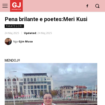
GJ
DRITARE E RE
Pena brilante e poetes:Meri Kusi
PAKATEGORI
24 Maj 2025
Updated:
24 Maj 2025
Nga
Gjin Musa
MENDOJ!!