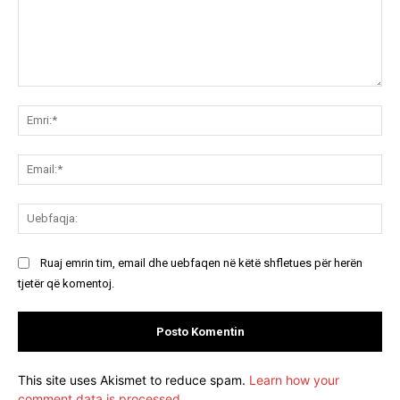
Koment:
Emr
Ema
Ue
Ruaj emrin tim, email dhe uebfaqen në këtë shfletues për herën
tjetër që komentoj.
This site uses Akismet to reduce spam.
Learn how your
comment data is processed.