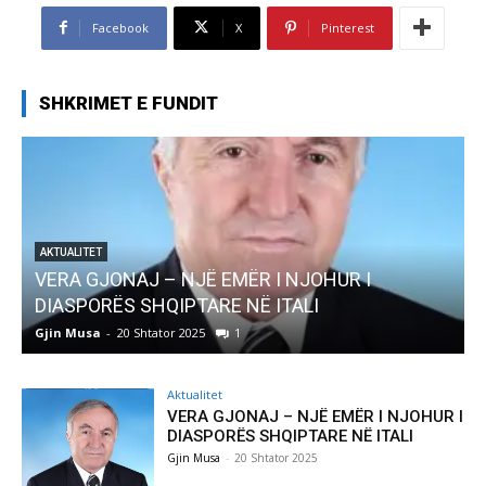
Facebook
X
Pinterest
SHKRIMET E FUNDIT
AKTUALITET
Pregaditi Gjin Musa-Rome- Shtator 2025
Gjin Musa
-
8 Shtator 2025
0
Aktualitet
VERA GJONAJ – NJË EMËR I NJOHUR I
DIASPORËS SHQIPTARE NË ITALI
Gjin Musa
-
20 Shtator 2025