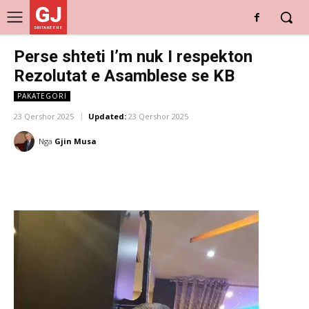
GJ
DRITARE E RE
Perse shteti I’m nuk I respekton
Rezolutat e Asamblese se KB
PAKATEGORI
23 Qershor 2025
Updated:
23 Qershor 2025
Nga
Gjin Musa