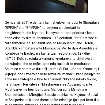
Qe nga viti 2011 e deritani kam sherbyer ne dobi te Shoqatave
“BPPSH” dhe “BPVPSH” ne detyren e sekretarit te
pergjithshem dhe kryetarit. Ne synimet tona prioritare kane
qene edhe dy dite te shenuara: ” 15 qershori, Dita Boterore e
Ndjeshmerise se Abuzimit ndaj te Moshuarve” dhe 1tetori,
Dita Nderkombetare e te Moshuarve. Per te dyja Asamblea e
Kombeve te Bashkuara ka hartuar rezolutat 66/127 dhe
45/106. Keto rezoluta u kerkojne kryetareve te shteteve t’i
perkujtojne dhe te reflektojne ndaj kujdesit te moshuarve.
Shumica e shteteve duke filluar me SHBA , Japoni, Kroaci etj i
kujtojne dhe I zbatojne keto rezoluta, mandej i kane pasqyruar
edhe ne strategjite e tyre te zhvillimit. Ndryshe ndodh tek ne,
ne Shqiperi. Per diten e Ndjeshmerise se Abuzimit ndaj te
Moshuarve nje heshtje totale. Mandej edhe Ministria e
Shendetesise e Mbrojtjes Sociale bashke me Kujdesin Social
te Shqiperise nuk kane thene qofte edhe nje fjale per keto dite
te shenuara. Ndonese 1 tetori behet sikur kujtohet e