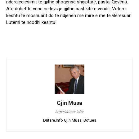
ndergjegjesimit te gjithe shoqerise shqiptare, pastaj Qeveria.
Ato duhet te vene ne levizje gjithe bashkite e vendit. Vetem
keshtu te moshuarit do te ndjehen me mire e me te vleresuar.
Lutemi te ndodhi keshtu!
Gjin Musa
http://dritare.info/
Dritare.Info Gjin Musa, Botues