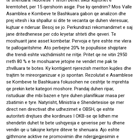
kremtohet, per 15 qershorin asgje. Pse ky qendrim? Mos Valle
Asamblea e Kombeve te Bashkuara gabon qe analizon dhe
prej vitesh i ka shpallur si dite te vecanta qe duhen vleresuar,
kujtuar e nderuar. Besoj se jo. Perkundrazi rekomandimet e saj
jane dritedhenese per cdo kryetar shteti dhe qeveri. Te
moshuarit jane asset kombetar. Pervoja e tyre eshte me vlera
te pallogaritshme. Ato perbejne 20% te popullsise shqiptare
dhe trendi eshte vazhdimisht ne rritje. Pritet qe ne vitin 2950
rreth 80 % e te moshuarve jetojne ne vendet me pak te
zhvilluara te botes. Ky kontigjent njerezish meriton kujdes dhe
trajtim te mireorganizuar e jo spontan. Rezolutat e Asamblese
se Kombeve te Bashkuara fokusohen ne ceshtje te mprehta
qe prekin kete kategori moshore. Prandaj duhen ripar,
ristudiuar dhe mbi bazen e tyre duhen planifikuar masa per
zbatimin e tyre. Natyrisht, Ministria e Shendetesise qe mer
direct nen directivat dhe udhezimet e OBSH, qe eshte
autoriteti drejtues dhe kordinues I OKB-se qe lidhen me
shendetin duhet te bete ushqyesja e qeverise per tu dhene
vendin qe u takojne ketyre diteve te shenuara. Ajo eshte
gjithmone acktive ne promovimin dhe ndergjegjesimin e