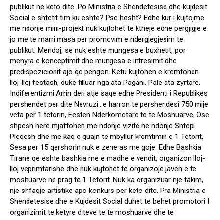
publikut ne keto dite. Po Ministria e Shendetesise dhe kujdesit
Social e shtetit tim ku eshte? Pse hesht? Edhe kur i kujtojme
me ndonje mini-projekt nuk kujtohet te ktheje edhe pergjigje e
jo me te marri masa per promovim e ndergjegjesim te
publikut. Mendoj, se nuk eshte mungesa e buxhetit, por
menyra e konceptimit dhe mungesa e intresimit dhe
predispozicionit ajo qe pengon. Ketu kujtohen e kremtohen
lloj-lloj festash, duke filluar nga ata Pagani. Pale ata zyrtare.
Indiferentizmi Arrin deri atje saqe edhe Presidenti i Republikes
pershendet per dite Nevruzi…e harron te pershendesi 750 mije
veta per 1 tetorin, Festen Nderkometare te te Moshuarve. Ose
shpesh here mjaftohen me ndonje vizite ne ndonje Shtepi
Pleqesh dhe me kaq e quajn te mbyllur kremtimin e 1 Tetorit,
Sesa per 15 qershorin nuk e zene as me goje. Edhe Bashkia
Tirane qe eshte bashkia me e madhe e vendit, organizon lloj-
lloj veprimtarishe dhe nuk kujtohet te organizoje javen e te
moshuarve ne prag te 1 Tetorit. Nuk ka organizuar nje takim,
nje shfaqje artistike apo konkurs per keto dite. Pra Ministria e
Shendetesise dhe e Kujdesit Social duhet te behet promotori I
organizimit te ketyre diteve te te moshuarve dhe te