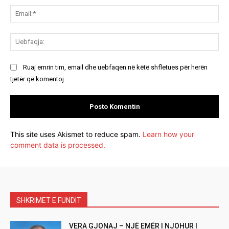
Ema
Ue
Ruaj emrin tim, email dhe uebfaqen në këtë shfletues për herën
tjetër që komentoj.
This site uses Akismet to reduce spam.
Learn how your
comment data is processed.
SHKRIMET E FUNDIT
VERA GJONAJ – NJË EMËR I NJOHUR I