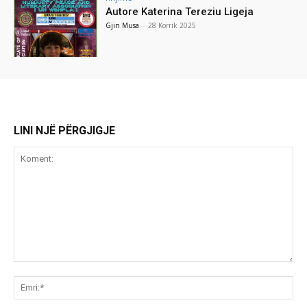
Autore Katerina Tereziu Ligeja
Gjin Musa
-
28 Korrik 2025
LINI NJË PËRGJIGJE
Koment:
Emr