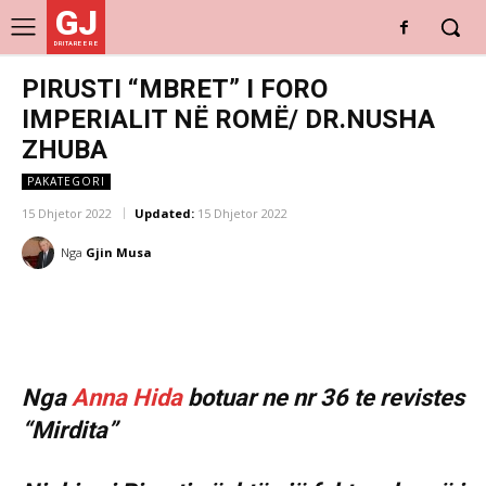
GJ
DRITARE E RE
PIRUSTI “MBRET” I FORO
IMPERIALIT NË ROMË/ DR.NUSHA
ZHUBA
PAKATEGORI
15 Dhjetor 2022
Updated:
15 Dhjetor 2022
Nga
Gjin Musa
Nga
Anna Hida
botuar ne nr 36 te revistes
“Mirdita”