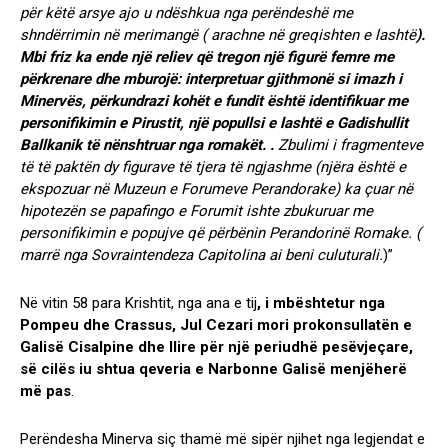
për këtë arsye ajo u ndëshkua nga perëndeshë me
shndërrimin në merimangë ( arachne në greqishten e lashtë
).
Mbi friz ka ende një reliev që tregon një figurë femre me
përkrenare dhe mburojë: interpretuar gjithmonë si imazh i
Minervës, përkundrazi kohët e fundit është identifikuar me
personifikimin e Pirustit, një popullsi e lashtë e Gadishullit
Ballkanik të nënshtruar nga romakët. .
Zbulimi i fragmenteve
të të paktën dy figurave të tjera të ngjashme (njëra është e
ekspozuar në Muzeun e Forumeve Perandorake) ka çuar në
hipotezën se papafingo e Forumit ishte zbukuruar me
personifikimin e popujve që përbënin Perandorinë Romake. (
marrë nga Sovraintendeza Capitolina ai beni culuturali.
)”
Në vitin 58 para Krishtit, nga ana e tij
, i mbështetur nga
Pompeu dhe Crassus, Jul Cezari mori prokonsullatën e
Galisë Cisalpine dhe Ilire për një periudhë pesëvjeçare,
së cilës iu shtua qeveria e Narbonne Galisë menjëherë
më pas
.
Perëndesha Minerva siç thamë më sipër njihet nga legjendat e