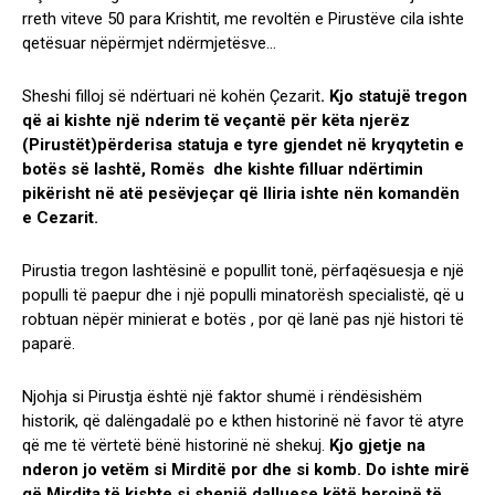
rreth viteve 50 para Krishtit, me revoltën e Pirustëve cila ishte
qetësuar nëpërmjet ndërmjetësve…
Sheshi filloj së ndërtuari në kohën Çezarit
. Kjo statujë tregon
që ai kishte një nderim të veçantë për këta njerëz
(Pirustët)përderisa statuja e tyre gjendet në kryqytetin e
botës së lashtë, Romës dhe kishte filluar ndërtimin
pikërisht në atë pesëvjeçar që Iliria ishte nën komandën
e Cezarit.
Pirustia tregon lashtësinë e popullit tonë, përfaqësuesja e një
populli të paepur dhe i një populli minatorësh specialistë, që u
robtuan nëpër minierat e botës , por që lanë pas një histori të
paparë.
Njohja si Pirustja është një faktor shumë i rëndësishëm
historik, që dalëngadalë po e kthen historinë në favor të atyre
që me të vërtetë bënë historinë në shekuj.
Kjo gjetje na
nderon jo vetëm si Mirditë por dhe si komb. Do ishte mirë
që Mirdita të kishte si shenjë dalluese këtë heroinë të