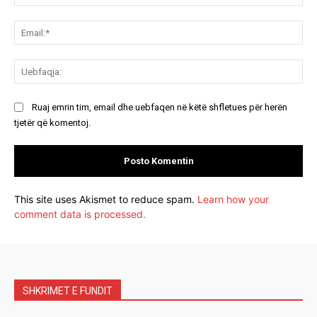
Ema
Ue
Ruaj emrin tim, email dhe uebfaqen në këtë shfletues për herën
tjetër që komentoj.
This site uses Akismet to reduce spam.
Learn how your
comment data is processed.
SHKRIMET E FUNDIT