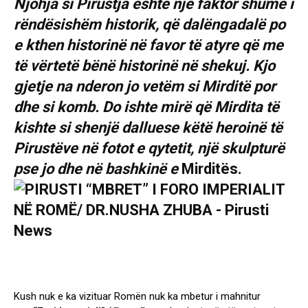
Njohja si Pirustja është një faktor shumë i
rëndësishëm historik, që dalëngadalë po
e kthen historinë në favor të atyre që me
të vërtetë bënë historinë në shekuj. Kjo
gjetje na nderon jo vetëm si Mirditë por
dhe si komb. Do ishte mirë që Mirdita të
kishte si shenjë dalluese këtë heroinë të
Pirustëve në fotot e qytetit, një skulpturë
pse jo dhe në bashkinë e
Mirditës.
Kush nuk e ka vizituar Romën nuk ka mbetur i mahnitur