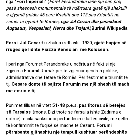
nga
“Fori Imperiali”
(
Foret Perandorake janë një seri prej
pesë sheshesh monumentale të ndërtuara gjatë një shekulli
e gjysmë (midis 46 para Krishtit dhe 113 pas Krishtit) në
zemër të qytetit të Romës,
nga Jul Cezari dhe perandorët
Augustus, Vespasiani, Nerva dhe Trajani
.
)
Burimi Wikipedia
Foro i Jul Cesarit
u zbulua rreth vitit 1930,
gjatë hapjes së
rrugës që lidhte Piazza Venecian me Koloseun.
I pari nga Forumet Perandorake u ndërtua në fakt si një
zgjerim i Forumit Romak për të zgjeruar qendrën politike,
administrative dhe fetare të Romës. Për festimet e triumfit të
tij,
Cesare donte të pajiste Forumin me një shesh të madh
me emrin e tij.
Punimet filluan në vitet
51-48 p.e.s. pas fitores së betejës
së Farsalos
, (mons, Bizi thotë se farsalia ishte Zadrima e
sotme) e cila sanksionoi përfundimin e luftës civile, me qëllim
të konfirmimit të fuqisë së madhe të Cezarit
. Forumi
përmbante gjithashtu një tempull kushtuar perëndeshës