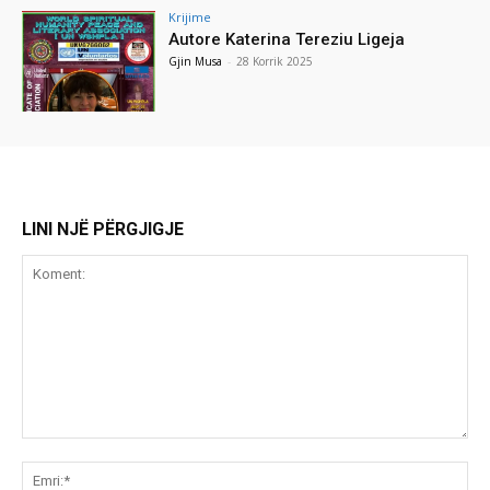
Krijime
Autore Katerina Tereziu Ligeja
Gjin Musa
-
28 Korrik 2025
LINI NJË PËRGJIGJE
Koment:
Emr