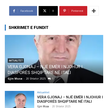
Facebook
X
Pinterest
SHKRIMET E FUNDIT
 NJË EMËR I NJOHUR I
AKTUALITET
IPTARE NË ITALI
Pregaditi Gjin Musa
r 2025
1
Gjin Musa
-
8 Shtator 2025
Aktualitet
VERA GJONAJ – NJË EMËR I NJOHUR I
DIASPORËS SHQIPTARE NË ITALI
Gjin Musa
-
20 Shtator 2025