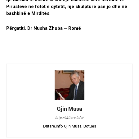
Pirustëve në fotot e qytetit, një skulpturë pse jo dhe në
bashkinë e Mirditës
.
Përgatiti. Dr Nusha
Zhuba – Romë
Gjin Musa
http://dritare.info/
Dritare.Info Gjin Musa, Botues