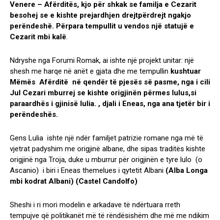
Venere – Afërditës, kjo për shkak se familja e Cezarit
besohej se e kishte prejardhjen drejtpërdrejt ngakjo
perëndeshë. Përpara tempullit u vendos një statujë e
Cezarit mbi kalë
.
Ndryshe nga Forumi Romak, ai ishte një projekt unitar: një
shesh me harqe në anët e gjata dhe me tempullin
kushtuar
Mëmës Afërditë në qendër të pjesës së pasme, nga i cili
Jul Cezari mburrej se kishte origjinën përmes Iulus,si
paraardhës i gjinisë Iulia. , djali i Eneas, nga ana tjetër bir i
perëndeshës.
Gens Lulia ishte një ndër familjet patrizie romane nga më të
vjetrat padyshim me origjinë albane, dhe sipas traditës kishte
origjinë nga Troja, duke u mburrur për origjinën e tyre lulo (o
Ascanio) i biri i Eneas themelues i qytetit Albani
(Alba Longa
mbi kodrat Albani) (Castel Candolfo)
Sheshi i ri mori modelin e arkadave të ndërtuara rreth
tempujve që politikanët më të rëndësishëm dhe më me ndikim