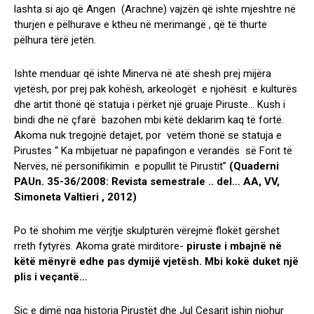
lashta si ajo që Angen (Arachne) vajzën që ishte mjeshtre në
thurjen e pëlhurave e ktheu në merimangë , që të thurte
pëlhura tërë jetën.
Ishte menduar që ishte Minerva në atë shesh prej mijëra
vjetësh, por prej pak kohësh, arkeologët e njohësit e kulturës
dhe artit thonë që statuja i përket një gruaje Piruste… Kush i
bindi dhe në çfarë bazohen mbi këtë deklarim kaq të fortë.
Akoma nuk tregojnë detajet, por vetëm thonë se statuja e
Pirustes “ Ka mbijetuar në papafingon e verandës së Forit të
Nervës, në personifikimin e popullit të Pirustit”
(Quaderni
PAUn. 35-36/2008: Revista semestrale .. del… AA, VV,
Simoneta Valtieri , 2012)
Po të shohim me vërjtje skulpturën vërejmë flokët gërshet
rreth fytyrës. Akoma gratë mirditore-
piruste i mbajnë në
këtë mënyrë edhe pas dymijë vjetësh. Mbi kokë duket një
plis i veçantë…
Siç e dimë nga historia Pirustët dhe Jul Cesarit ishin njohur