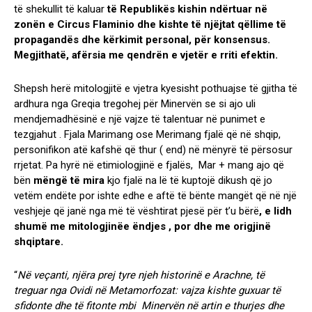
të shekullit të kaluar
të Republikës kishin ndërtuar në
zonën e Circus Flaminio dhe kishte të njëjtat qëllime të
propagandës dhe kërkimit personal, për konsensus.
Megjithatë, afërsia me qendrën e vjetër e rriti efektin.
Shepsh herë mitologjitë e vjetra kyesisht pothuajse të gjitha të
ardhura nga Greqia tregohej për Minervën se si ajo uli
mendjemadhësinë e një vajze të talentuar në punimet e
tezgjahut . Fjala Marimang ose Merimang fjalë që në shqip,
personifikon atë kafshë që thur ( end) në mënyrë të përsosur
rrjetat. Pa hyrë në etimiologjinë e fjalës, Mar + mang ajo që
bën
mëngë të mira
kjo fjalë na lë të kuptojë dikush që jo
vetëm endëte por ishte edhe e aftë të bënte mangët që në një
veshjeje që janë nga më të vështirat pjesë për t’u bërë
, e lidh
shumë me mitologjinëe ëndjes , por dhe me origjinë
shqiptare.
“
Në veçanti, njëra prej tyre njeh historinë e Arachne, të
treguar nga Ovidi në Metamorfozat: vajza kishte guxuar të
sfidonte dhe të fitonte mbi Minervën në artin e thurjes dhe