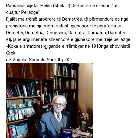
Pausania, dijetar Helen (shek. II) Demetrën e cilëson “të
quajtur Pellazge”.
Fjalët me rrënjë arbërore të Demetrës, të përmendura që nga
prehistoria me një mori trajtash gjuhësore të përafërta si:
Demetër, Demetria, Demeteira, Damatra, Damatria, Damatër
etj, janë argumenete shkencore e gjuhësore me rrëjë pellazge.
-Koka e shtatores gjigande e rrëmbyer në 1913nga shovinistë
Grek
në Vagalat Sarandë Shek.II. pr.K..