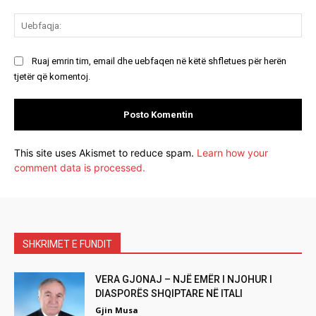
Ue
Ruaj emrin tim, email dhe uebfaqen në këtë shfletues për herën
tjetër që komentoj.
This site uses Akismet to reduce spam.
Learn how your
comment data is processed.
SHKRIMET E FUNDIT
VERA GJONAJ – NJË EMËR I NJOHUR I
DIASPORËS SHQIPTARE NË ITALI
Gjin Musa