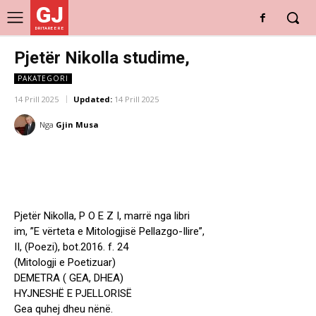
GJ
DRITARE E RE
Pjetër Nikolla studime,
PAKATEGORI
14 Prill 2025
Updated:
14 Prill 2025
Nga
Gjin Musa
Pjetër Nikolla, P O E Z I, marrë nga libri
im, ”E vërteta e Mitologjisë Pellazgo-Ilire”,
II, (Poezi), bot.2016. f. 24
(Mitologji e Poetizuar)
DEMETRA ( GEA, DHEA)
HYJNESHË E PJELLORISË
Gea quhej dheu nënë.