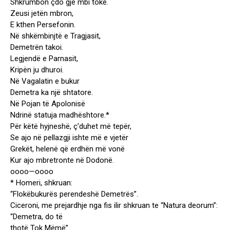
Shkrumbon çdo gjë mbi tokë.
Zeusi jetën mbron,
E kthen Persefonin.
Në shkëmbinjtë e Tragjasit,
Demetrën takoi.
Legjendë e Parnasit,
Kripën ju dhuroi.
Në Vagalatin e bukur
Demetra ka një shtatore.
Në Pojan të Apolonisë
Ndrinë statuja madhështore.*
Për këtë hyjneshë, ç’duhet më tepër,
Se ajo në pellazgji ishte më e vjetër
Grekët, helenë që erdhën më vonë
Kur ajo mbretronte në Dodonë.
oooo—oooo
* Homeri, shkruan:
“Flokëbukurës perendeshë Demetrës”.
Ciceroni, me prejardhje nga fis ilir shkruan te “Natura deorum”:
“Demetra, do të
thotë Tok Mëmë”.