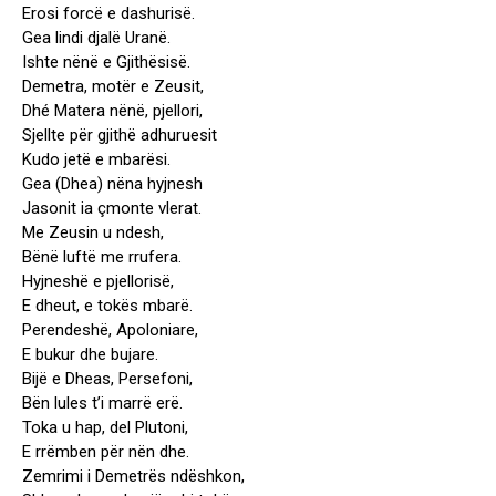
Erosi forcë e dashurisë.
Gea lindi djalë Uranë.
Ishte nënë e Gjithësisë.
Demetra, motër e Zeusit,
Dhé Matera nënë, pjellori,
Sjellte për gjithë adhuruesit
Kudo jetë e mbarësi.
Gea (Dhea) nëna hyjnesh
Jasonit ia çmonte vlerat.
Me Zeusin u ndesh,
Bënë luftë me rrufera.
Hyjneshë e pjellorisë,
E dheut, e tokës mbarë.
Perendeshë, Apoloniare,
E bukur dhe bujare.
Bijë e Dheas, Persefoni,
Bën lules t’i marrë erë.
Toka u hap, del Plutoni,
E rrëmben për nën dhe.
Zemrimi i Demetrës ndëshkon,