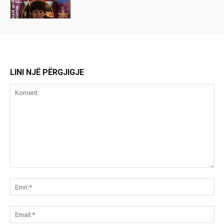
LINI NJË PËRGJIGJE
Koment:
Emr
Ema