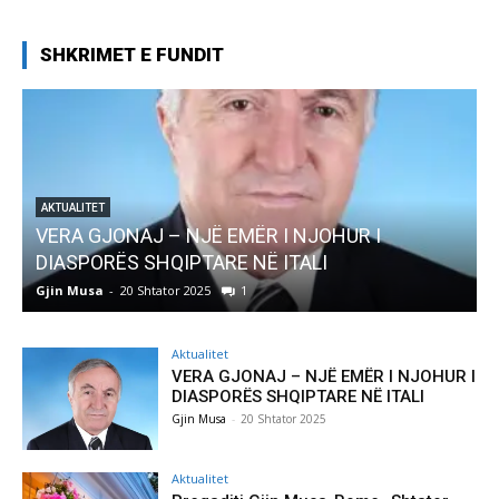
SHKRIMET E FUNDIT
AKTUALITET
VERA GJONAJ – NJË EMËR I NJOHUR I
DIASPORËS SHQIPTARE NË ITALI
Gjin Musa
-
20 Shtator 2025
1
G
Aktualitet
VERA GJONAJ – NJË EMËR I NJOHUR I
DIASPORËS SHQIPTARE NË ITALI
Gjin Musa
-
20 Shtator 2025
Aktualitet