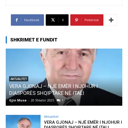
Facebook
X
Pinterest
SHKRIMET E FUNDIT
AKTUALITET
VERA GJONAJ – NJË EMËR I NJOHUR I
DIASPORËS SHQIPTARE NË ITALI
Gjin Musa
-
20 Shtator 2025
1
G
Aktualitet
VERA GJONAJ – NJË EMËR I NJOHUR I
DIASPORËS SHQIPTARE NË ITALI