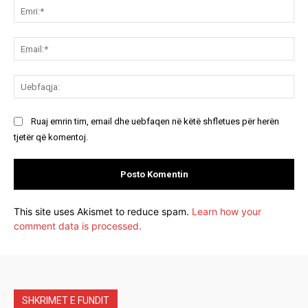
Emr
Ema
Ue
Ruaj emrin tim, email dhe uebfaqen në këtë shfletues për herën
tjetër që komentoj.
This site uses Akismet to reduce spam.
Learn how your
comment data is processed.
SHKRIMET E FUNDIT