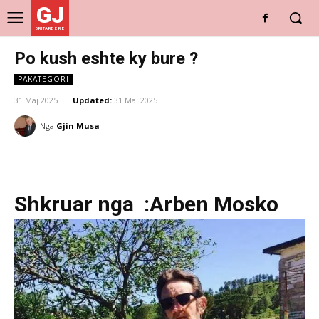
GJ
DRITARE E RE
Po kush eshte ky bure ?
PAKATEGORI
31 Maj 2025
Updated:
31 Maj 2025
Nga
Gjin Musa
Shkruar nga :Arben Mosko