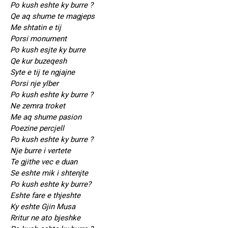
Po kush eshte ky burre ?
Qe aq shume te magjeps
Me shtatin e tij
Porsi monument
Po kush esjte ky burre
Qe kur buzeqesh
Syte e tij te ngjajne
Porsi nje ylber
Po kush eshte ky burre ?
Ne zemra troket
Me aq shume pasion
Poezine percjell
Po kush eshte ky burre ?
Nje burre i vertete
Te gjithe vec e duan
Se eshte mik i shtenjte
Po kush eshte ky burre?
Eshte fare e thjeshte
Ky eshte Gjin Musa
Rritur ne ato bjeshke