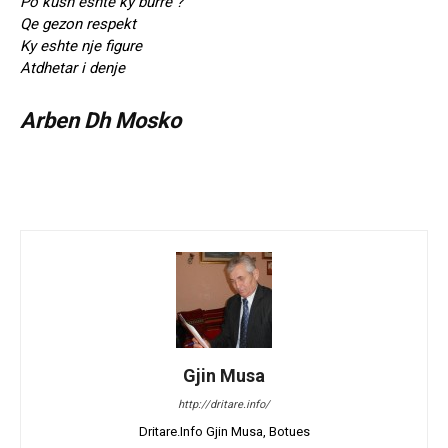
Po kush eshte ky burre ?
Qe gezon respekt
Ky eshte nje figure
Atdhetar i denje
Arben Dh Mosko
Gjin Musa
http://dritare.info/
Dritare.Info Gjin Musa, Botues