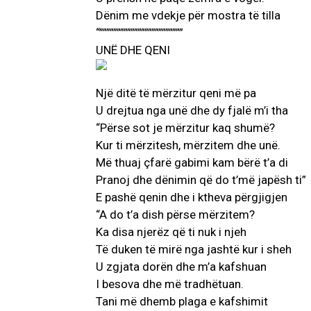
Dënim me vdekje për mostra të tilla
“””””””””””””””””””””””””
UNË DHE QENI
Një ditë të mërzitur qeni më pa
U drejtua nga unë dhe dy fjalë m’i tha
“Përse sot je mërzitur kaq shumë?
Kur ti mërzitesh, mërzitem dhe unë.
Më thuaj çfarë gabimi kam bërë t’a di
Pranoj dhe dënimin që do t’më japësh ti”
E pashë qenin dhe i ktheva përgjigjen
“A do t’a dish përse mërzitem?
Ka disa njerëz që ti nuk i njeh
Të duken të mirë nga jashtë kur i sheh
U zgjata dorën dhe m’a kafshuan
I besova dhe më tradhëtuan.
Tani më dhemb plaga e kafshimit