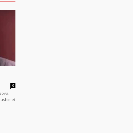
0
sova,
 pushimet