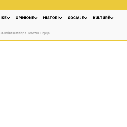
TIKË
OPINIONE
HISTORI
SOCIALE
KULTURË
Autore Katerina Tereziu Ligeja