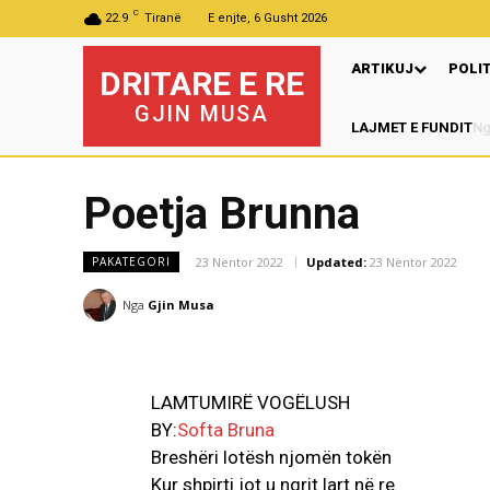
C
22.9
Tiranë
E enjte, 6 Gusht 2026
ARTIKUJ
POLI
DRITARE E RE
GJIN MUSA
LAJMET E FUNDIT
Poetja Brunna
23 Nëntor 2022
Updated:
23 Nëntor 2022
PAKATEGORI
Nga
Gjin Musa
LAMTUMIRË VOGËLUSH
BY:
Softa Bruna
Breshëri lotësh njomën tokën
Kur shpirti jot u ngrit lart në re