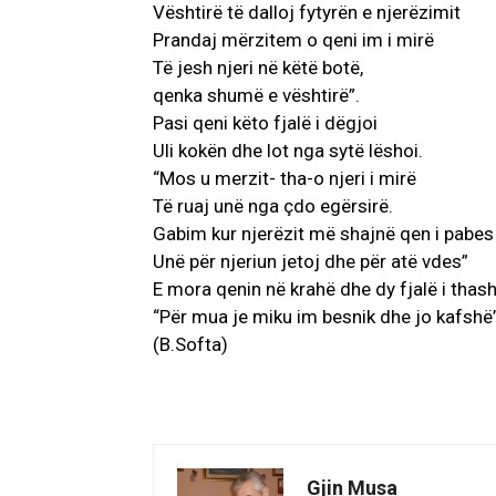
Vështirë të dalloj fytyrën e njerëzimit
Prandaj mërzitem o qeni im i mirë
Të jesh njeri në këtë botë,
qenka shumë e vështirë”.
Pasi qeni këto fjalë i dëgjoi
Uli kokën dhe lot nga sytë lëshoi.
“Mos u merzit- tha-o njeri i mirë
Të ruaj unë nga çdo egërsirë.
Gabim kur njerëzit më shajnë qen i pabes
Unë për njeriun jetoj dhe për atë vdes”
E mora qenin në krahë dhe dy fjalë i thas
“Për mua je miku im besnik dhe jo kafshë”
(B.Softa)
Gjin Musa