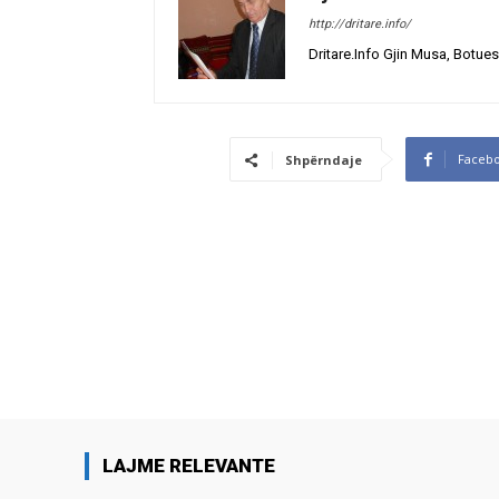
http://dritare.info/
Dritare.Info Gjin Musa, Botues
Faceb
Shpërndaje
LAJME RELEVANTE