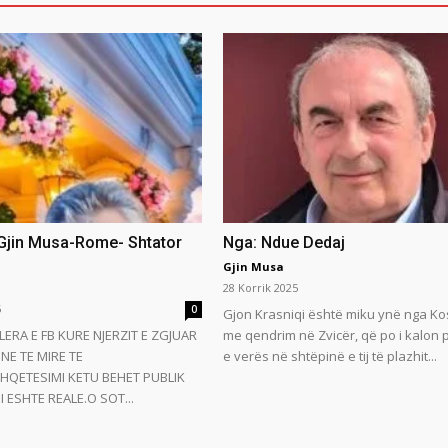
 Gjin Musa-Rome- Shtator
Nga: Ndue Dedaj
Gjin Musa
28 Korrik 2025
5
0
Gjon Krasniqi është miku ynë nga Ko
LERA E FB KURE NJERZIT E ZGJUAR
me qendrim në Zvicër, që po i kalon
NE TE MIRE TE
e verës në shtëpinë e tij të plazhit...
HQETESIMI KETU BEHET PUBLIK
 ESHTE REALE.O SOT...