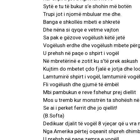
Sytë e tu të bukur s’e shohin më botën
Trupi jot i njomë mbuluar me dhe.
Banga e shkollës mbeti e shkretë
Dhe nëna si qyqe e vetme vajton
Sa pak e gëzove vogëlush këtë jetë
Vogëlush erdhe dhe vogëlush mbete përg
U prehsh në paqe o shpirt i vogël
Në mbretërinë e zotit ku s’të prek askush
Kujtim do mbetet çdo fjalë e jotja dhe lo
Lamtumirë shpirt i vogël, lamtumirë vogë
Fli vogëlush dhe gjumë të ëmbël
Mbi pambukun e reve fshehur prej diellit
Mos u tremb kur monstrën ta shohësh në
Se ai i perket ferrit dhe jo qiellit!
(B.Softa)
Dedikuar djalit të vogël 8 vjeçar që u vra
Nga Amerika përtej oqeanit shpreh dhimbj
U prehsh në paqe zemra e vogël!