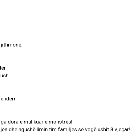
jithmonë.
AKTUALITET
VERA GJONAJ – NJË EMËR I
dër
NJOHUR I DIASPORËS
lush.
SHQIPTARE NË ITALI
Gjin Musa
-
20 Shtator 2025
1
 ëndërr
 nga dora e mallkuar e monstrës!
en dhe ngushëllimin tim familjes së vogëlushit 8 vjeçar!