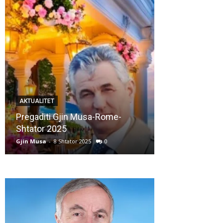
AKTUALITET
AKTUALITET
Pregaditi Gjin Musa-Rome-
Shtator 2025
Nga: Ndue Ded
Gjin Musa
-
8 Shtator 2025
0
Gjin Musa
-
28 Korr