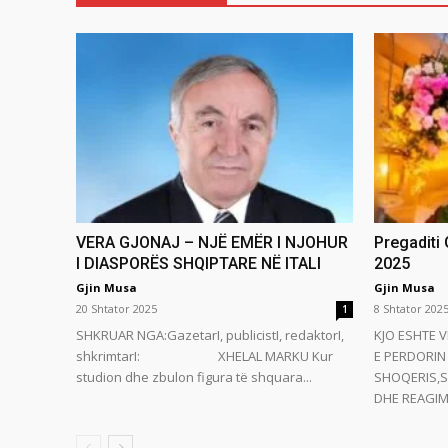
VERA GJONAJ – NJË EMËR I NJOHUR
Pregaditi
I DIASPORËS SHQIPTARE NË ITALI
2025
Gjin Musa
Gjin Musa
20 Shtator 2025
8 Shtator 202
1
SHKRUAR NGA:GazetarI, publicistI, redaktorI,
KJO ESHTE V
shkrimtarI: XHELAL MARKU Kur
E PERDORIN 
studion dhe zbulon figura të shquara...
SHOQERIS,S
DHE REAGIMI