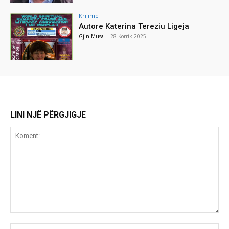
Krijime
Autore Katerina Tereziu Ligeja
Gjin Musa
-
28 Korrik 2025
LINI NJË PËRGJIGJE
Koment:
Emr