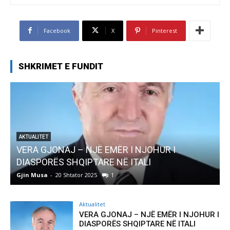
Facebook
X
Pinterest
SHKRIMET E FUNDIT
AKTUALITET
Pregaditi Gjin Musa-Rome- Shtator 2025
Gjin Musa
-
8 Shtator 2025
0
Aktualitet
VERA GJONAJ – NJË EMËR I NJOHUR I
DIASPORËS SHQIPTARE NË ITALI