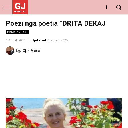
GJ
DRITARE E RE
Poezi nga poetia “DRITA DEKAJ
PAKATEGORI
1 Korrik 2025
Updated:
1 Korrik 2025
Nga
Gjin Musa