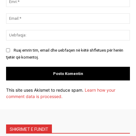
Ema
Ue
Ruaj emrin tim, email dhe uebfaqen në këtë shfletues për herën
tjetër që komentoj.
This site uses Akismet to reduce spam.
Learn how your
comment data is processed.
SHKRIMET E FUNDIT