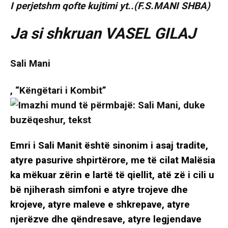
I perjetshm qofte kujtimi yt..(F.S.MANI SHBA)
Ja si shkruan VASEL GILAJ
Sali Mani
, “Këngëtari i Kombit”
Emri i Sali Manit është sinonim i asaj tradite,
atyre pasurive shpirtërore, me të cilat Malësia
ka mëkuar zërin e lartë të qiellit, atë zë i cili u
bë njiherash simfoni e atyre trojeve dhe
krojeve, atyre maleve e shkrepave, atyre
njerëzve dhe qëndresave, atyre legjendave