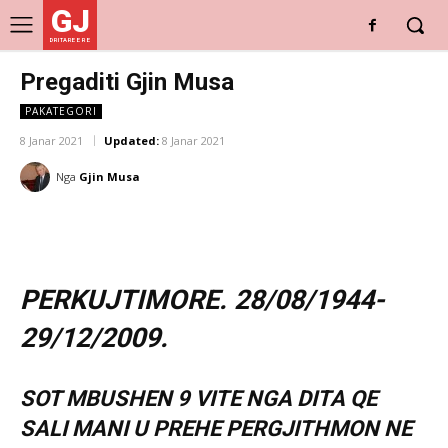
GJ
DRITARE E RE
Pregaditi Gjin Musa
PAKATEGORI
8 Janar 2021
Updated:
8 Janar 2021
Nga
Gjin Musa
PERKUJTIMORE. 28/08/1944-
29/12/2009.
SOT MBUSHEN 9 VITE NGA DITA QE
SALI MANI U PREHE PERGJITHMON NE