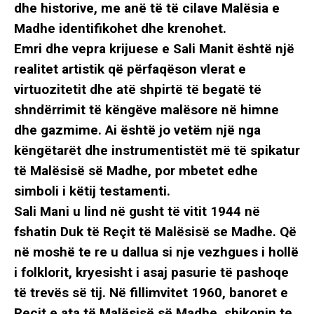
dhe historive, me anë të të cilave Malësia e
Madhe identifikohet dhe krenohet.
Emri dhe vepra krijuese e Sali Manit është një
realitet artistik që përfaqëson vlerat e
virtuozitetit dhe atë shpirtë të begatë të
shndërrimit të këngëve malësore në himne
dhe gazmime. Ai është jo vetëm një nga
këngëtarët dhe instrumentistët më të spikatur
të Malësisë së Madhe, por mbetet edhe
simboli i këtij testamenti.
Sali Mani u lind në gusht të vitit 1944 në
fshatin Duk të Reçit të Malësisë se Madhe. Që
në moshë te re u dallua si nje vezhgues i hollë
i folklorit, kryesisht i asaj pasurie të pashoqe
të trevës së tij. Në fillimvitet 1960, banoret e
Recit e ata të Malësisë së Madhe, shikonin te