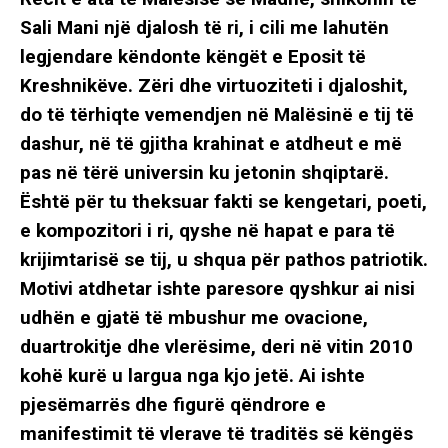
Sali Mani një djalosh të ri, i cili me lahutën
legjendare këndonte këngët e Eposit të
Kreshnikëve. Zëri dhe virtuoziteti i djaloshit,
do të tërhiqte vemendjen në Malësinë e tij të
dashur, në të gjitha krahinat e atdheut e më
pas në tërë universin ku jetonin shqiptarë.
Është për tu theksuar fakti se kengetari, poeti,
e kompozitori i ri, qyshe në hapat e para të
krijimtarisë se tij, u shqua për pathos patriotik.
Motivi atdhetar ishte paresore qyshkur ai nisi
udhën e gjatë të mbushur me ovacione,
duartrokitje dhe vlerësime, deri në vitin 2010
kohë kurë u largua nga kjo jetë. Ai ishte
pjesëmarrës dhe figurë qëndrore e
manifestimit të vlerave të traditës së këngës