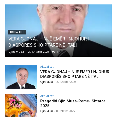
AKTUALITET
Pregaditi Gjin Musa-Rome- Shtator 2025
Gjin Musa
-
8 Shtator 2025
0
G
Aktualitet
VERA GJONAJ – NJË EMËR I NJOHUR I
DIASPORËS SHQIPTARE NË ITALI
Gjin Musa
-
20 Shtator 2025
Aktualitet
Pregaditi Gjin Musa-Rome- Shtator
2025
Gjin Musa
-
8 Shtator 2025