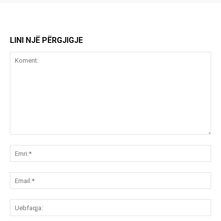
LINI NJË PËRGJIGJE
Koment:
Emr
Ema
Ue