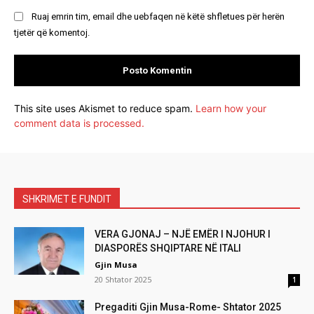
Ruaj emrin tim, email dhe uebfaqen në këtë shfletues për herën
tjetër që komentoj.
This site uses Akismet to reduce spam.
Learn how your
comment data is processed.
SHKRIMET E FUNDIT
VERA GJONAJ – NJË EMËR I NJOHUR I
DIASPORËS SHQIPTARE NË ITALI
Gjin Musa
20 Shtator 2025
1
Pregaditi Gjin Musa-Rome- Shtator 2025