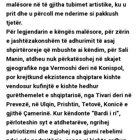
malësore në të gjitha tubimet artistike, ku u
prit dhe u përcoll me nderime si pakkush
tjetër.
Për legjendarin e këngës malësore, për zërin
e jashtëzakonshëm të adhurimit të asaj
shpirtëroreje që mbushte ai këndim, për Sali
Manin, atdheu nuk përkatësohej në skajet
gjeografike nga Vermoshi deri në Konispol,
por krejtkund ekzistenca shqiptare kishte
vendosur kufinjtë e kishte hedhur
gurëthemelet e shqiptarisë, nga Tivari deri në
Prevezë, në Ulqin, Prishtin, Tetovë, Konicë e
gjithë Çamerinë. Kur këndonte “Bardi i ri”,
përloteshin syt e atdhetarëve, ngrihej
patriotizmi dhe zgjohej nga gjumi rebelimi