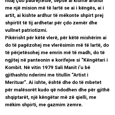
ndaj çdo padrejtësie, sepse ai kishte ardhur
me një mision më të lartë se ai i këngës, ai i
artit, ai kishte ardhur të mëkonte shpirt prej
shpirtit të tij ardhetar për çdo zemër dhe
vullnet patriotizmi.
Pikërisht për këtë vlerë, për këtë mishërim ai
do të pagëzohej me vlerësimin më të lartë, do
të përjetësohej me emrin më të madh, do të
ngjitej në panteonin e korifejve si “Këngëtari i
Kombit. Në vitin 1979 Sali Manit i’u bë
gjithashtu nderimi me titullin “Artist i
Merituar”. Ai ishte, është dhe do të mbetet
për malësorët kudo që ndodhen dhe për gjithë
shqiptarët, një këngëtar më zë qielli, me
mëkim shpirti, me gazmim zemre.