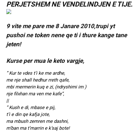
PERJETSHEM NE VENDELINDJEN E TIJE.
9 vite me pare me 8 Janare 2010,trupi yt
pushoi ne token nene qe ti i thure kange tane
jeten!
Kurse per mua le keto vargje,
” Kur te vdes t’i ke me ardhe,
me nje shall hedhur rreth qafe,
mbi mermerin kuq e zi, (ndryshimi im )
nje filxhan ma ven me kafe”,
||
” Kush e di, mbase e pij,
t’i e din qe kafja jote,
ma mbush zemren me dashni,
m’ban ma t’marrin e k’saj bote!