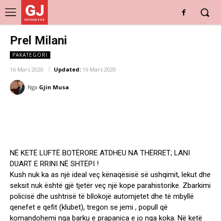
GJ
DRITARE E RE
Prel Milani
PAKATEGORI
16 Mars 2020
Updated:
16 Mars 2020
Nga
Gjin Musa
NË KETË LUFTË BOTËRORE ATDHEU NA THËRRET; LANI
DUART E RRINI NË SHTËPI !
Kush nuk ka as një ideal veç kënaqësisë së ushqimit, lekut dhe
seksit nuk është gjë tjetër veç një kope parahistorike. Zbarkimi
policisë dhe ushtrisë të bllokojë automjetet dhe të mbyllë
qenefet e qefit (klubet), tregon se jemi , popull që
komandohemi nga barku e prapanica e jo nga koka. Në ketë