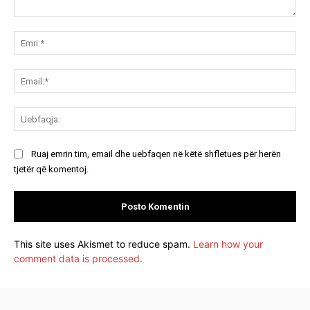
Koment:
Emr
Ema
Ue
Ruaj emrin tim, email dhe uebfaqen në këtë shfletues për herën
tjetër që komentoj.
This site uses Akismet to reduce spam.
Learn how your
comment data is processed.