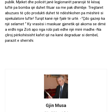
publik. Mjeket dhe policët janë legjionarët pararojë të kësaj
luftë pa bomba që duhet fituar sa me pak dhimbje. Tregtaret
abuzues të çdo produkti duhet të ndëshkohen pa mëshirë si
spekulatore lufte! Turqit kanë një fjalë të urtë. -“Çdo gazep ka
një selamet “ Ky vrasësi i maskuar gjenetik që akoma se dimë
a erdhi nga Zoti apo nga robi pati edhe një mirë madhe.-Na
çliroj përkohësisht kafet që na kanë degraduar si dembel,
parazit e sherrxhi.
Gjin Musa