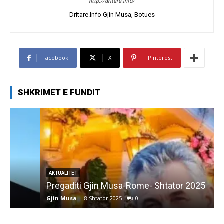
http://dritare.info/
Dritare.Info Gjin Musa, Botues
Facebook
X
Pinterest
SHKRIMET E FUNDIT
AKTUALITET
Pregaditi Gjin Musa-Rome- Shtator 2025
Gjin Musa
-
8 Shtator 2025
0
G