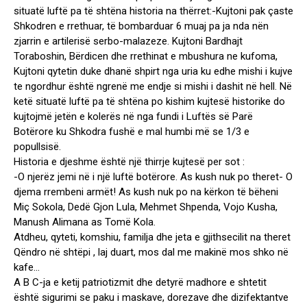
situatë luftë pa të shtëna historia na thërret:-Kujtoni pak çaste
Shkodren e rrethuar, të bom
barduar 6 muaj pa ja nda nën
zjarrin e artilerisë serbo-malazeze. Kujtoni Bardhajt
Toraboshin, Bërdicen dhe rrethinat e mbushura ne kufoma,
Kujtoni qytetin duke dhanë shpirt nga uria ku edhe mishi i kujve
te ngordhur është ngrenë me endje si mishi i dashit në hell. Në
ketë situatë luftë pa të shtëna po kishim kujtesë historike do
kujtojmë jetën e kolerës në nga fundi i Luftës së Parë
Botërore ku Shkodra fushë e mal humbi më se 1/3 e
popullsisë.
Historia e djeshme është një thirrje kujtesë per sot :
-O njerëz jemi në i një luftë botërore. As kush nuk po theret- O
djema rrembeni armët! As kush nuk po na kërkon të bëheni
Miç Sokola, Dedë Gjon Lula, Mehmet Shpenda, Vojo Kusha,
Manush Alimana as Tomë Kola.
Atdheu, qyteti, komshiu, familja dhe jeta e gjithsecilit na theret
Qëndro në shtëpi , laj duart, mos dal me makinë mos shko në
kafe…
A B C-ja e ketij patriotizmit dhe detyrë madhore e shtetit
është sigurimi se paku i maskave, dorezave dhe dizifektantve