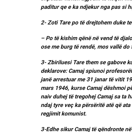
paditur qe e ka ndjekur nga pas si hi
2- Zoti Tare po të drejtohem duke t
– Po të kishim qënë në vend të djalo
ose me burg të rendë, mos vallë do 
3- Zbiriluesi Tare them se gabove ku
deklarove: Camaj spiunoi profesorët 
janë arrestuar me 31 janar të vitit
mars 1946, kurse Camaj dëshmoi për
naiv duhej të tregohej Camaj sa ta h
ndaj tyre veç ka përsëritë atë që at
regjimit komunist.
3-Edhe sikur Camaj të qëndronte në 