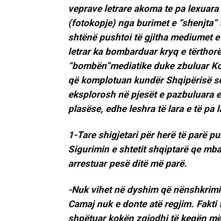
veprave letrare akoma te pa lexuara 
(fotokopje) nga burimet e “shenjta” 
shtënë pushtoi të gjitha mediumet e 
letrar ka bombarduar kryq e tërthor
“bombën”mediatike duke zbuluar Koli
që komplotuan kundër Shqipërisë së
eksplorosh në pjesët e pazbuluara 
plasëse, edhe leshra të lara e të pa l
1-Tare shigjetari për herë të parë 
Sigurimin e shtetit shqiptarë qe mb
arrestuar pesë ditë më parë.
-Nuk vihet në dyshim që nënshkrimi i
Camaj nuk e donte atë regjim. Fakti f
shpëtuar kokën zgjodhi të keqën më