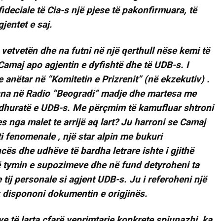
ideciale të Cia-s një pjese të pakonfirmuara, të
jentet e saj.
 vetvetën dhe na futni në një qerthull nëse kemi të
Camaj apo agjentin e dyfishtë dhe të UDB-s. I
 anëtar në “Komitetin e Prizrenit” (në ekzekutiv) .
 puna në Radio “Beogradi” madje dhe martesa me
dhuratë e UDB-s. Me përçmim të kamufluar shtroni
 nga malet te arrijë aq lart? Ju harroni se Camaj
ti fenomenale , një star alpin me bukuri
ës dhe udhëve të bardha letrare ishte i gjithë
në tymin e supozimeve dhe në fund detyroheni ta
tij personale si agjent UDB-s. Ju i referoheni një
k dispononi dokumentin e origjinës.
ve të larta çfarë veprimtarie konkrete spiunazhi, ka