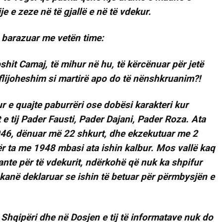
je e zeze në të gjallë e në të vdekur.
e barazuar me vetën time:
shit Camaj, të mihur në hu, të kërcënuar për jetë
flijoheshim si martirë apo do të nënshkruanim?!
r e quajte paburrëri ose dobësi karakteri kur
e tij Pader Fausti, Pader Dajani, Pader Roza. Ata
 1946, dënuar më 22 shkurt, dhe ekzekutuar me 2
 ta me 1948 mbasi ata ishin kalbur. Mos vallë kaq
ante për të vdekurit, ndërkohë që nuk ka shpifur
a kanë deklaruar se ishin të betuar për përmbysjën e
Shqipëri dhe në Dosjen e tij të informatave nuk do