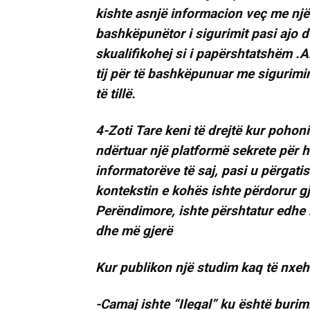
kishte asnjë informacion veç me një 
bashkëpunëtor i sigurimit pasi ajo 
skualifikohej si i papërshtatshëm .A
tij për të bashkëpunuar me sigurimin 
të tillë.
4-Zoti Tare keni të drejtë kur pohoni
ndërtuar një platformë sekrete për h
informatorëve të saj, pasi u përgatist
kontekstin e kohës ishte përdorur 
Perëndimore, ishte përshtatur edhe
dhe më gjerë
Kur publikon një studim kaq të nxeh
-Camaj ishte “Ilegal” ku është burimi