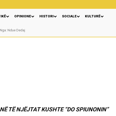
TIKË
OPINIONE
HISTORI
SOCIALE
KULTURË
Nga: Ndue Dedaj
 NË TË NJËJTAT KUSHTE “DO SPIUNONIN”