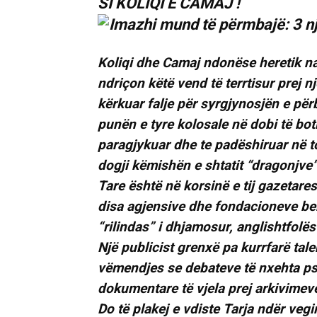
SI KOLIQI E CAMAJ !
Koliqi dhe Camaj ndonëse heretik na
ndriçon këtë vend të terrtisur prej 
kërkuar falje për syrgjynosjën e për
punën e tyre kolosale në dobi të bo
paragjykuar dhe te padëshiruar në tok
dogji këmishën e shtatit “dragonjve”
Tare është në korsinë e tij gazetare
disa agjensive dhe fondacioneve bere
“rilindas” i dhjamosur, anglishtfolë
Një publicist grenxë pa kurrfarë tale
vëmendjes se debateve të nxehta pse
dokumentare të vjela prej arkivimev
Do të plakej e vdiste Tarja ndër vegi