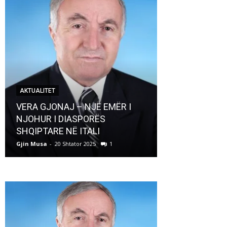
AKTUALITET
AKTUALITET
VERA GJONAJ – NJË EMËR I
NJOHUR I DIASPORËS
Pregaditi Gji
SHQIPTARE NË ITALI
Shtator 2025
Gjin Musa
-
20 Shtator 2025
1
Gjin Musa
-
8 Shtat