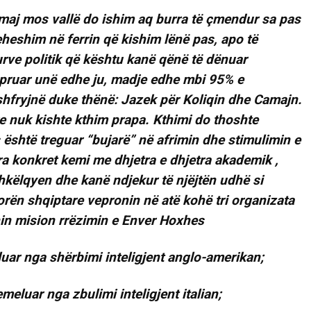
Camaj mos vallë do ishim aq burra të çmendur sa pas
eshim në ferrin që kishim lënë pas, apo të
urve politik që kështu kanë qënë të dënuar
pruar unë edhe ju, madje edhe mbi 95% e
 shfryjnë duke thënë: Jazek për Koliqin dhe Camajn.
ke nuk kishte kthim prapa. Kthimi do thoshte
os është treguar “bujarë” në afrimin dhe stimulimin e
a konkret kemi me dhjetra e dhjetra akademik ,
hkëlqyen dhe kanë ndjekur të njëjtën udhë si
rën shqiptare vepronin në atë kohë tri organizata
shin mision rrëzimin e Enver Hoxhes
luar nga shërbimi inteligjent anglo-amerikan;
meluar nga zbulimi inteligjent italian;