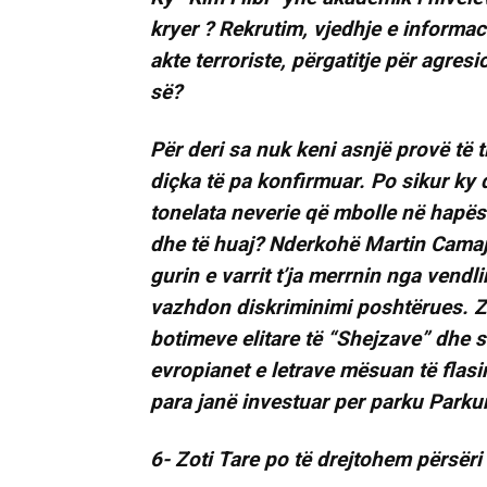
kryer ? Rekrutim, vjedhje e informaci
akte terroriste, përgatitje për agre
së?
Për deri sa nuk keni asnjë provë të t
diçka të pa konfirmuar. Po sikur ky 
tonelata neverie që mbolle në hapësi
dhe të huaj? Nderkohë Martin Camaj
gurin e varrit t’ja merrnin nga vendl
vazhdon diskriminimi poshtërues. Zo
botimeve elitare të “Shejzave” dhe 
evropianet e letrave mësuan të flas
para janë investuar per parku Parku
6- Zoti Tare po të drejtohem përsëri 