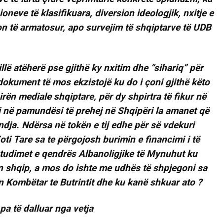
oneve të klasifikuara, diversion ideologjik, nxitje e
sion të armatosur, apo survejim të shqiptarve të UDB
illë atëherë pse gjithë ky nxitim dhe “sihariq” për
dokument të mos ekzistojë ku do i çoni gjithë këto
rën mediale shqiptare, për dy shpirtra të fikur në
 në pamundësi të prehej në Shqipëri la amanet që
indja. Ndërsa në tokën e tij edhe për së vdekuri
ti Tare sa te përgojosh burimin e financimi i të
studimet e qendrës Albanoligjike të Mynuhut ku
in shqip, a mos do ishte me udhës të shpjegoni sa
n Kombëtar te Butrintit dhe ku kanë shkuar ato ?
pa të dalluar nga vetja