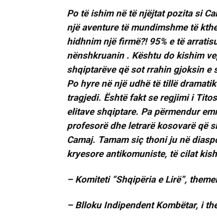
Po të ishim në të njëjtat pozita si 
një aventure të mundimshme të ktheh
hidhnim një firmë?! 95% e të arratis
nënshkruanin . Kështu do kishim ve
shqiptarëve që sot rrahin gjoksin e
Po hyre në një udhë të tillë dramati
tragjedi. Është fakt se regjimi i Tit
elitave shqiptare. Pa përmendur emr
profesorë dhe letrarë kosovarë që s
Camaj. Tamam siç thoni ju në diaspo
kryesore antikomuniste, të cilat ki
– Komiteti “Shqipëria e Lirë”, theme
– Blloku Indipendent Kombëtar, i the