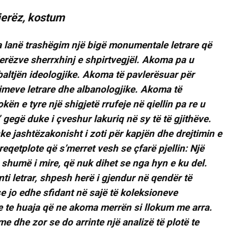
 lanë trashëgim një bigë monumentale letrare që
njerëzve sherrxhinj e shpirtvegjël. Akoma pa u
baltjën ideologjike. Akoma të pavlerësuar për
timeve letrare dhe albanologjike. Akoma të
ën e tyre një shigjetë rrufeje në qiellin pa re u
 gegë duke i çveshur lakuriq në sy të të gjithëve.
ske jashtëzakonisht i zoti për kapjën dhe drejtimin e
qetplote që s’merret vesh se çfarë pjellin: Një
s shumë i mire, që nuk dihet se nga hyn e ku del.
nti letrar, shpesh herë i gjendur në qendër të
 jo edhe sfidant në sajë të koleksioneve
e te huaja që ne akoma merrën si llokum me arra.
me dhe zor se do arrinte një analizë të plotë te