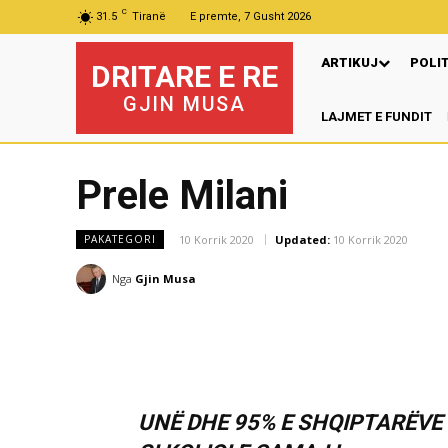
C
31.5
Tiranë
E premte, 7 Gusht 2026
ARTIKUJ
POLI
DRITARE E RE
GJIN MUSA
LAJMET E FUNDIT
Prele Milani
10 Korrik 2020
Updated:
10 Korrik 2020
PAKATEGORI
Nga
Gjin Musa
UNË DHE 95% E SHQIPTARËVE