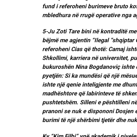
fund i referoheni burimeve bruto kof
mbledhura në rrugë operative nga ag
5-Ju Zoti Tare bini në kontraditë me
bëjmë me agjentin “Ilegal ”shqiptar 
referoheni Cias që thotë: Camaj ishte
Shkollimi, karriera në universitet,
bukuroshën Nina Bogdanoviç ishte 
pyetjën: Si ka mundësi që një mësues
ishte një qenie inteligjente me dhun
madhështore që labirinteve të shkenc
pushtetshëm. Silleni e pështilleni 
pranoni se nuk e dispononi Dosjen e 
burimi të një shërbimi tjetër dhe nu
Ky “Kim Filbi” ynë akademik i nivele