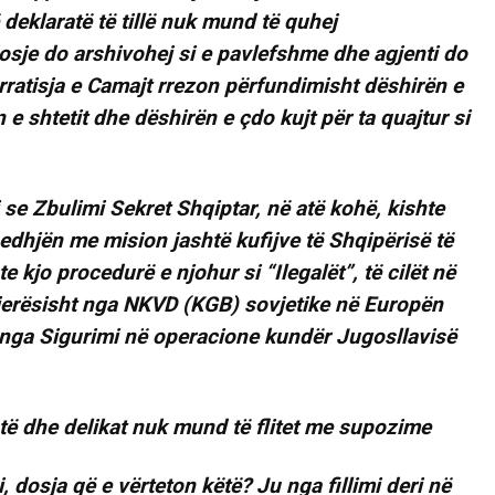
deklaratë të tillë nuk mund të quhej
dosje do arshivohej si e pavlefshme dhe agjenti do
rratisja e Camajt rrezon përfundimisht dëshirën e
e shtetit dhe dëshirën e çdo kujt për ta quajtur si
 se Zbulimi Sekret Shqiptar, në atë kohë, kishte
edhjën me mision jashtë kufijve të Shqipërisë të
e kjo procedurë e njohur si “Ilegalët”, të cilët në
gjerësisht nga NKVD (KGB) sovjetike në Europën
 nga Sigurimi në operacione kundër Jugosllavisë
të dhe delikat nuk mund të flitet me supozime
, dosja që e vërteton këtë? Ju nga fillimi deri në