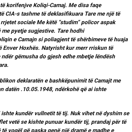
të korifenjve Koliqi-Camaj. Me disa faqe
të CIA-s tashme të deklasifikuara Tare me një të
rrjetet sociale Me këtë “studim” policor aspak
ë me pyetje sugjestive. Tare hodhi
qin e Camajn si poliagjent të shërbimeve të huaja
 Enver Hoxhës. Natyrisht kur merr rriskun të
e ndër gëmusha do gjesh edhe mbetje lëndësh
ara.
publikon deklaratën e bashkëpunimit të Camajt me
an datën .10.05.1948, ndërkohë që ai ishte
shte kundër vullnetit të tij. Nuk vihet në dyshim se
let vetë se kishte punuar kundër tij, prandaj për të
 të vogël që paska qenë një dramë e madhe e