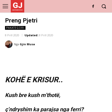
GJ
DRITARE E RE
Preng Pjetri
PAKATEGORI
8 Prill 2020
Updated:
8 Prill 2020
Nga
Gjin Musa
KOHË E KRISUR..
Kush bre kush m’thotë,
ç’ndryshim ka parajsa nga ferri?