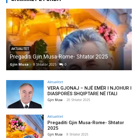
AKTUALITET
Pregaditi Gjin Musa-Rome- Shtator 2025
Gjin Musa
-
8 Shtator 2025
0
G
Aktualitet
VERA GJONAJ – NJË EMËR I NJOHUR I
DIASPORËS SHQIPTARE NË ITALI
Gjin Musa
-
20 Shtator 2025
Aktualitet
Pregaditi Gjin Musa-Rome- Shtator
2025
Gjin Musa
-
8 Shtator 2025