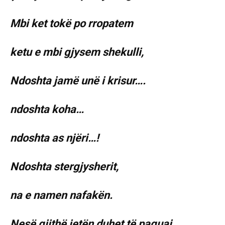
Mbi ket tokë po rropatem
ketu e mbi gjysem shekulli,
Ndoshta jamë unë i krisur….
ndoshta koha…
ndoshta as njëri…!
Ndoshta stergjysherit,
na e namen nafakën.
Nesë gjithë jetën duhet të paguaj,