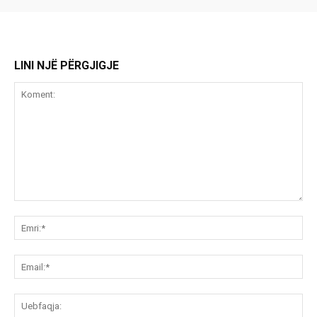
LINI NJË PËRGJIGJE
Koment:
Emr
Ema
Ue