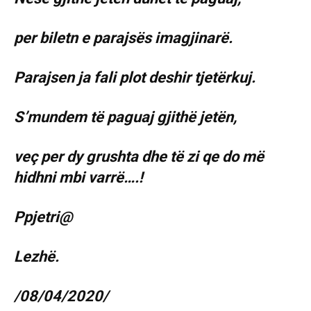
per biletn e parajsës imagjinarë.
Parajsen ja fali plot deshir tjetërkuj.
S’mundem të paguaj gjithë jetën,
veç per dy grushta dhe të zi qe do më
hidhni mbi varrë….!
Ppjetri@
Lezhë.
/08/04/2020/