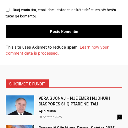
Ruaj emrin tim, email dhe uebfaqen në këtë shfletues për herën
tjetër që komentoj.
This site uses Akismet to reduce spam.
Learn how your
comment data is processed.
SHKRIMET E FUNDIT
VERA GJONAJ – NJË EMËR I NJOHUR I
DIASPORËS SHQIPTARE NË ITALI
Gjin Musa
20 Shtator 2025
1