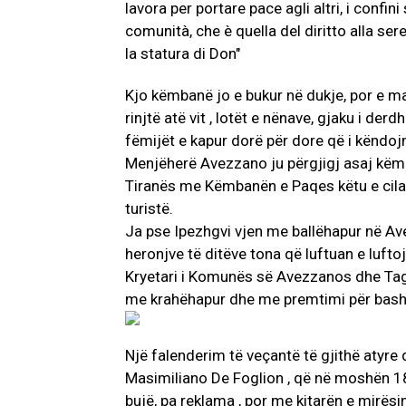
Kjo këmbanë jo e bukur në dukje, por e m
rinjtë atë vit , lotët e nënave, gjaku i der
fëmijët e kapur dorë për dore që i këndoj
Menjëherë Avezzano ju përgjigj asaj këm
Tiranës me Këmbanën e Paqes këtu e cila
turistë.
Ja pse Ipezhgvi vjen me ballëhapur në A
heronjve të ditëve tona që luftuan e lufto
Kryetari i Komunës së Avezzanos dhe Tagl
me krahëhapur dhe me premtimi për bash
Një falenderim të veçantë të gjithë atyre
Masimiliano De Foglion , që në moshën 18 
bujë, pa reklama , por me kitarën e mirësin