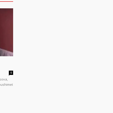
0
sova,
 pushimet