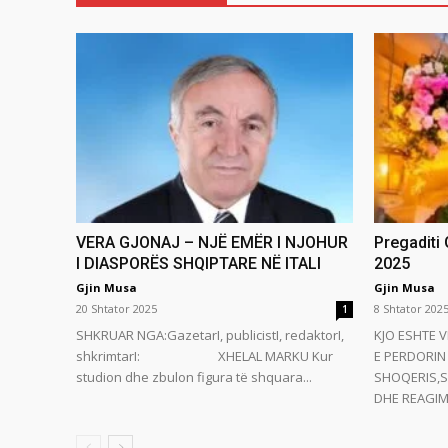
VERA GJONAJ – NJË EMËR I NJOHUR
Pregaditi
I DIASPORËS SHQIPTARE NË ITALI
2025
Gjin Musa
Gjin Musa
20 Shtator 2025
8 Shtator 202
1
SHKRUAR NGA:GazetarI, publicistI, redaktorI,
KJO ESHTE V
shkrimtarI: XHELAL MARKU Kur
E PERDORIN 
studion dhe zbulon figura të shquara...
SHOQERIS,S
DHE REAGIMI