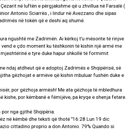
Çezarit në luftën e përgjakshme që u zhvillua në Farsalë (
ior Antonio Sciarrës , i lindur në Avezzano dhe sipas
ë Zadrimës në tokën që e deshi aq shumë.
dhura ngushtë me Zadrimën. Ai kërkoj t’u mësonte të rinjve
 vend e çdo moment ku tëshkonin të kishin një armë me
ër mjeshtërinë e tyre duke hapur shkollë të formimit
ane ndaj atdheut që e adoptoj Zadrimës e Shqipërisë, së
 gjitha gëzhojat e armëve që kishin mbuluar fushën duke e
misër, por gëzhoja armësh! Me ata gëzhoja të mbledhura
ë kishe, por këmbanë e fëmijëve, pa kryqe e shenja fetare.
por nga gjithë Shqipëria.