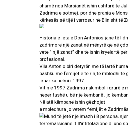
shumë nga Marsianët ishin ushtarë të Jul 
Zadrima e sotme), por dhe prania e Monsin
kërkesës së tijë i varrosur në Blinisht t
Historia e jeta e Don Antonios janë të li
zadrimorë një zanat në mënyrë që në çdo
vete ” një zanat” dhe të ishin kryelartë p
profesional.
Vlla Antonio blri detyrën më të lartë hum
bashku me fëmijët e të rinjtë mblodhi të
liruar ka helmi i 1997.
Vitin e 1997 Zadrima nuk mbolli grurë e 
nëpër fushë u bë një këmbanë , jo këmban
Në atë këmbanë ishin gëzhojat
e mbledhura jo vetëm fëmijët e Zadrimës 