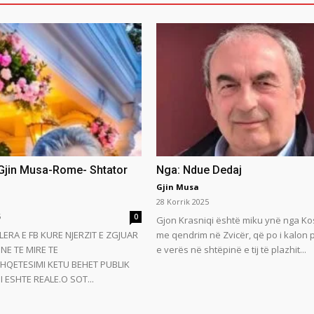
 Gjin Musa-Rome- Shtator
Nga: Ndue Dedaj
Gjin Musa
28 Korrik 2025
5
0
Gjon Krasniqi është miku ynë nga Ko
LERA E FB KURE NJERZIT E ZGJUAR
me qendrim në Zvicër, që po i kalon
NE TE MIRE TE
e verës në shtëpinë e tij të plazhit...
HQETESIMI KETU BEHET PUBLIK
 ESHTE REALE.O SOT...