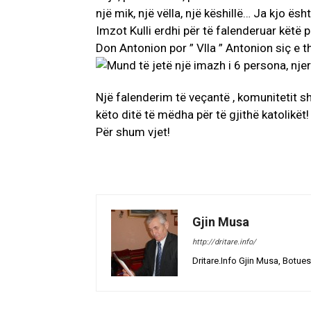
një mik, një vëlla, një këshillë… Ja kjo ë
Imzot Kulli erdhi për të falenderuar këtë 
Don Antonion por ” Vlla ” Antonion siç e t
Një falenderim të veçantë , komunitetit 
këto ditë të mëdha për të gjithë katolikët!
Për shum vjet!
Gjin Musa
http://dritare.info/
Dritare.Info Gjin Musa, Botues