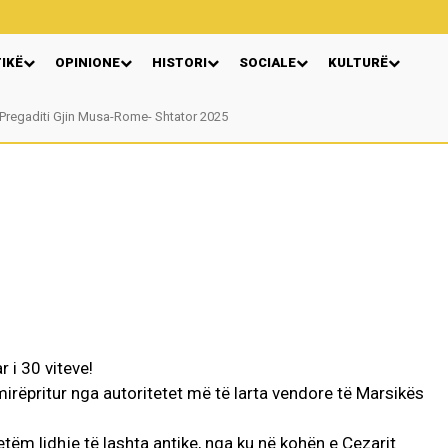
TIKË
OPINIONE
HISTORI
SOCIALE
KULTURË
egaditi Gjin Musa-Rome- Shtator 2025
Nga: Ndue Dedaj
 i 30 viteve!
mirëpritur nga autoritetet më të larta vendore të Marsikës
ëm lidhje të lashta antike, nga ku në kohën e Çezarit