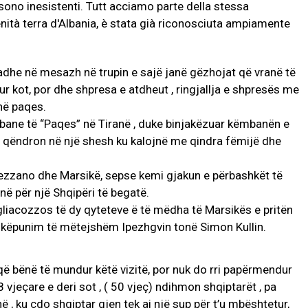
adhe në mesazh në trupin e sajë janë gëzhojat që vranë të
dhur kot, por dhe shpresa e atdheut , ringjallja e shpresës me
në paqes.
bane të “Paqes” në Tiranë , duke binjakëzuar këmbanën e
 qëndron në një shesh ku kalojnë me qindra fëmijë dhe
vezzano dhe Marsikë, sepse kemi gjakun e përbashkët të
jnë për një Shqipëri të begatë.
iacozzos të dy qyteteve ë të mëdha të Marsikës e pritën
këpunim të mëtejshëm Ipezhgvin tonë Simon Kullin.
 që bënë të mundur këtë vizitë, por nuk do rri papërmendur
vjeçare e deri sot , ( 50 vjeç) ndihmon shqiptarët , pa
ë , ku çdo shqiptar gjen tek ai një sup për t’u mbështetur,