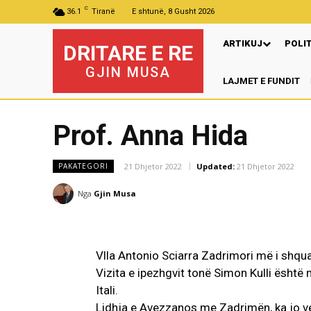
C
36.1
Tiranë
E shtunë, 8 Gusht 2026
ARTIKUJ
POLI
DRITARE E RE
GJIN MUSA
LAJMET E FUNDIT
Pr
Prof. Anna Hida
21 Dhjetor 2022
Updated:
21 Dhjetor 2022
PAKATEGORI
Nga
Gjin Musa
Vlla Antonio Sciarra Zadrimori më i shquar
Vizita e ipezhgvit tonë Simon Kulli është 
Itali.
Lidhja e Avezzanos me Zadrimën, ka jo vet