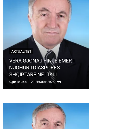
AKTUALITET
AKTUALITET
VERA GJONAJ – NJË EMËR I
NJOHUR I DIASPORËS
Pregaditi Gji
SHQIPTARE NË ITALI
Shtator 2025
Gjin Musa
-
20 Shtator 2025
1
Gjin Musa
-
8 Shtat