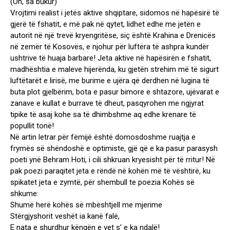
(Oh, sa bukur)
Vrojtimi realist i jetës aktive shqiptare, sidomos në hapësirë të
gjerë të fshatit, e më pak në qytet, lidhet edhe me jetën e
autorit në një trevë kryengritëse, siç është Krahina e Drenicës
në zemër të Kosovës, e njohur për luftëra të ashpra kundër
ushtrive të huaja barbare! Jeta aktive në hapësirën e fshatit,
madhështia e maleve hijerënda, ku gjetën strehim më të sigurt
luftëtarët e lirisë, me burime e ujëra që derdhen në lugina të
buta plot gjelbërim, bota e pasur bimore e shtazore, ujëvarat e
zanave e kullat e burrave të dheut, pasqyrohen me ngjyrat
tipike të asaj kohe sa të dhimbshme aq edhe krenare të
popullit tonë!
Në artin letrar për fëmijë është domosdoshme ruajtja e
frymës së shëndoshë e optimiste, gjë që e ka pasur parasysh
poeti ynë Behram Hoti, i cili shkruan kryesisht për të rritur! Në
pak poezi paraqitet jeta e rëndë në kohën më të vështirë, ku
spikatet jeta e zymtë, për shembull te poezia Kohës së
shkume:
Shumë herë kohës së mbështjell me mjerime
Stërgjyshorit veshët ia kanë falë,
E nata e shurdhur këngën e vet s’ e ka ndalë!