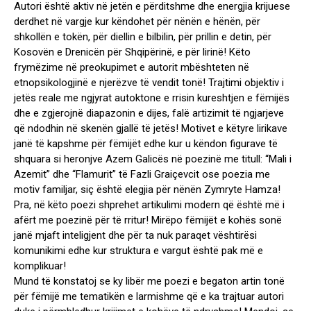
Autori është aktiv në jetën e përditshme dhe energjia krijuese
derdhet në vargje kur këndohet për nënën e hënën, për
shkollën e tokën, për diellin e bilbilin, për prillin e detin, për
Kosovën e Drenicën për Shqipërinë, e për lirinë! Këto
frymëzime në preokupimet e autorit mbështeten në
etnopsikologjinë e njerëzve të vendit tonë! Trajtimi objektiv i
jetës reale me ngjyrat autoktone e rrisin kureshtjen e fëmijës
dhe e zgjerojnë diapazonin e dijes, falë artizimit të ngjarjeve
që ndodhin në skenën gjallë të jetës! Motivet e këtyre lirikave
janë të kapshme për fëmijët edhe kur u këndon figurave të
shquara si heronjve Azem Galicës në poezinë me titull: “Mali i
Azemit” dhe “Flamurit” të Fazli Graiçevcit ose poezia me
motiv familjar, siç është elegjia për nënën Zymryte Hamza!
Pra, në këto poezi shprehet artikulimi modern që është më i
afërt me poezinë për të rritur! Mirëpo fëmijët e kohës sonë
janë mjaft inteligjent dhe për ta nuk paraqet vështirësi
komunikimi edhe kur struktura e vargut është pak më e
komplikuar!
Mund të konstatoj se ky libër me poezi e begaton artin tonë
për fëmijë me tematikën e larmishme që e ka trajtuar autori