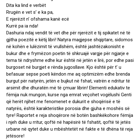
Dita ka lind e verbët
Rrugën e vet s’ e ka pa,
E njerëzit n’ ofshama kanë ecë
Kurrë pa ia nda!
Dashuria ndaj vendit të vet dhe për njerëzit e tij spikatet në të
gjitha poezitë e këtij libri! Natyra magjepse shqiptare, sidomos
në kohën e lulëzimit të vrullshëm, është jashtëzakonisht e
bukur dhe e frymëzon poetin të shkruajë vargje për ngjarje e
tema të ndryshme edhe kur është në jetën e lirë, por edhe pasi
burgoset në burgjet e rënda jugosllave. Kjo është për t’ u
befasuar sepse poeti këndon me aq optimizëm edhe brenda
burgut për natyrën, jetën e bujkut në fshat, vatrën e ndritur të
arsimit dhe dhuratën më të çmuar librin! Elementi edukativ te
fëmija nuk mungon, kurse nga emrat veçohet vogëlushi Genti
që herët njihet me fenomenet e dukurit e shoqërisë e të
natyrës, është karakteristike porosia dhe gjuha e moshës së
tyre! Raportet e reja shoqërore në botën bashkëkohore fëmija
i njeh duke u rritur, qoftë në hapësirë të fshatit, qoftë të jetës
urbane në qytet duke u mbështetët në fakte e të dhëna të reja
jetësore!