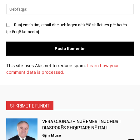
Ue
Ruaj emrin tim, email dhe uebfaqen në këtë shfletues për herën
tjetër që komentoj.
This site uses Akismet to reduce spam.
Learn how your
comment data is processed.
SHKRIMET E FUNDIT
VERA GJONAJ – NJË EMËR I NJOHUR I
DIASPORËS SHQIPTARE NË ITALI
Gjin Musa