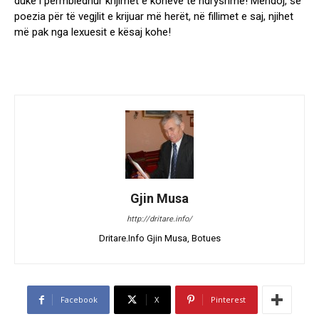
duke i përmbledhur krijimet e kohëve të ndryshme! Mendoj, se
poezia për të vegjlit e krijuar më herët, në fillimet e saj, njihet
më pak nga lexuesit e kësaj kohe!
Gjin Musa
http://dritare.info/
Dritare.Info Gjin Musa, Botues
Facebook
X
Pinterest