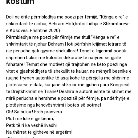
Doli në dritë përmbledhja me poezi për fëmijë, ”Kënga e re” e
shkrimtarit të njohur, Behram Hoti,botoi Lidhja e Shkrimtarëve
e Kosovës, Prishtinë 2020).
Përmbledhja me poezi për fëmijë me titull ”Kënga e re” e
shkrimtarit të njohur Behram Hoti përfshin krijimet letrare të
një periudhe gati gjysmë shekullore! Tonet e ligjërimit poetik
shprehen bukur me koloritin dekorativ të natyrës së gjallë
fshatare! Temat dhe motivet që trajtohen në këto poezi nga
vitet e gjashtëdhjeta të shekullit të kaluar, në mënyrë besnike e
ruajnë frymën autentike të asaj kohe të përcjella me shënime
plotësuese e data, kur janë shkruar më gjuhën para Kongresit
të Drejtshkrimit në Tiranë! Dëshira e autorit është të shihet më
mirë periudha e hershme e poezisë për fëmijë, pa ndërhyrje e
plotësime nga këndvështrimi i botës së sotme!
Oh! Sa bukur! Erdh pranvera
Plot me lule e gjelbërim;
Petk të ri ka veshë livadhi
Na thërret të gjithëve në argëtim!