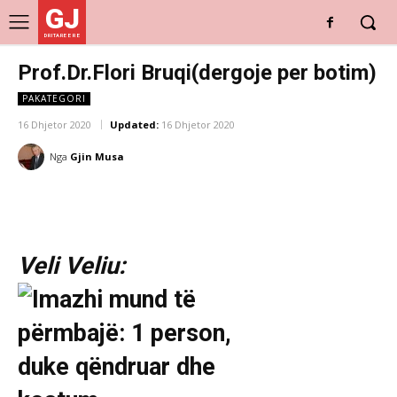
GJ
DRITARE E RE
Prof.Dr.Flori Bruqi(dergoje per botim)
PAKATEGORI
16 Dhjetor 2020
Updated:
16 Dhjetor 2020
Nga
Gjin Musa
Veli Veliu: