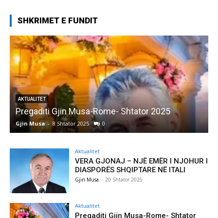
SHKRIMET E FUNDIT
AKTUALITET
Pregaditi Gjin Musa-Rome- Shtator 2025
Gjin Musa
-
8 Shtator 2025
0
G
Aktualitet
VERA GJONAJ – NJË EMËR I NJOHUR I
DIASPORËS SHQIPTARE NË ITALI
Gjin Musa
-
20 Shtator 2025
Aktualitet
Pregaditi Gjin Musa-Rome- Shtator