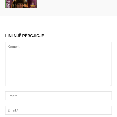
LINI NJË PËRGJIGJE
Koment:
Emr
Ema