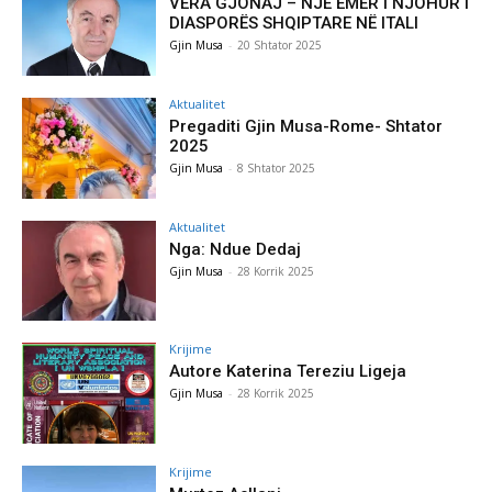
VERA GJONAJ – NJË EMËR I NJOHUR I
DIASPORËS SHQIPTARE NË ITALI
Gjin Musa
-
20 Shtator 2025
Aktualitet
Pregaditi Gjin Musa-Rome- Shtator
2025
Gjin Musa
-
8 Shtator 2025
Aktualitet
Nga: Ndue Dedaj
Gjin Musa
-
28 Korrik 2025
Krijime
Autore Katerina Tereziu Ligeja
Gjin Musa
-
28 Korrik 2025
Krijime