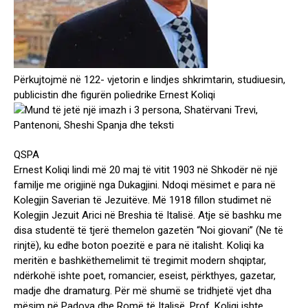
Përkujtojmë në 122- vjetorin e lindjes shkrimtarin, studiuesin,
publicistin dhe figurën poliedrike Ernest Koliqi
QSPA
Ernest Koliqi lindi më 20 maj të vitit 1903 në Shkodër në një
familje me origjinë nga Dukagjini. Ndoqi mësimet e para në
Kolegjin Saverian të Jezuitëve. Më 1918 fillon studimet në
Kolegjin Jezuit Arici në Breshia të Italisë. Atje së bashku me
disa studentë të tjerë themelon gazetën “Noi giovani” (Ne të
rinjtë), ku edhe boton poezitë e para në italisht. Koliqi ka
meritën e bashkëthemelimit të tregimit modern shqiptar,
ndërkohë ishte poet, romancier, eseist, përkthyes, gazetar,
madje dhe dramaturg. Për më shumë se tridhjetë vjet dha
mësim në Padova dhe Romë të Italisë. Prof. Koliqi ishte