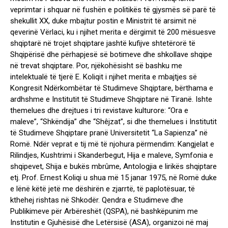
veprimtar i shquar në fushën e politikës të gjysmës së parë të
shekullit XX, duke mbajtur postin e Ministrit të arsimit në
qeverinë Vërlaci, ku i njihet merita e dërgimit të 200 mësuesve
shqiptarë në trojet shqiptare jashtë kufijve shtetërorë të
Shqipërisë dhe përhapjesë së botimeve dhe shkollave shqipe
në trevat shqiptare. Por, njëkohësisht së bashku me
intelektualë të tjerë E. Koliqit i njihet merita e mbajtjes së
Kongresit Ndërkombëtar të Studimeve Shqiptare, bërthama e
ardhshme e Institutit të Studimeve Shqiptare në Tiranë. Ishte
themelues dhe drejtues i tri revistave kulturore: “Ora e
maleve”, “Shkëndija” dhe “Shêjzat”, si dhe themelues i Institutit
të Studimeve Shqiptare pranë Universitetit “La Sapienza” në
Romë. Ndër veprat e tij më të njohura përmendim: Kangjelat e
Rilindjes, Kushtrimi i Skanderbegut, Hija e maleve, Symfonia e
shqipevet, Shija e bukës mbrûme, Antologjia e lirikës shqiptare
etj. Prof. Ernest Koliqi u shua më 15 janar 1975, në Romë duke
e lënë këtë jetë me dëshirën e zjarrtë, të paplotësuar, të
kthehej rishtas në Shkodër. Qendra e Studimeve dhe
Publikimeve për Arbëreshët (QSPA), në bashkëpunim me
Institutin e Gjuhësisë dhe Letërsisë (ASA), organizoi në maj