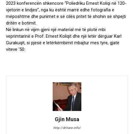
2023 konferencën shkencore “Poliedriku Ernest Koliqi në 120-
vjetorin e lindjes”, nga ku është marrë edhe fotografia e
mëposhtme dhe punimet e së cilës pritet të shohin së shpejti
dritën e botimit.
Në linkun në vijim gjeni një material më të plotë mbi
veprimtarinë e Prof. Ernest Koliqit dhe një letër dërguar Karl
Gurakuqit, si pjesë e letërkëmbimit mbajtur mes tyre, gjatë
viteve ‘50:
Gjin Musa
http://dritare.info/