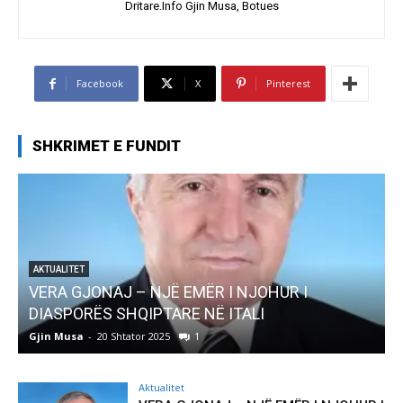
Dritare.Info Gjin Musa, Botues
Facebook
X
Pinterest
SHKRIMET E FUNDIT
AKTUALITET
VERA GJONAJ – NJË EMËR I NJOHUR I
DIASPORËS SHQIPTARE NË ITALI
Gjin Musa
-
20 Shtator 2025
1
G
Aktualitet