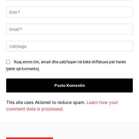
Koment:
Emr
Ema
Ue
Ruaj emrin tim, email dhe uebfaqen në këtë shfletues për herën
tjetër që komentoj.
This site uses Akismet to reduce spam.
Learn how your
comment data is processed.