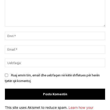
Koment:
Emr
Ema
Ue
Ruaj emrin tim, email dhe uebfaqen në këtë shfletues për herën
tjetër që komentoj.
This site uses Akismet to reduce spam.
Learn how your