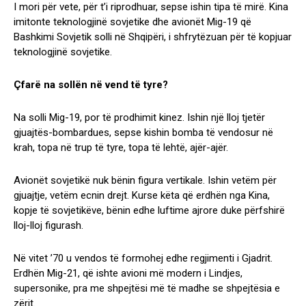
I mori për vete, për t’i riprodhuar, sepse ishin tipa të mirë. Kina
imitonte teknologjinë sovjetike dhe avionët Mig-19 që
Bashkimi Sovjetik solli në Shqipëri, i shfrytëzuan për të kopjuar
teknologjinë sovjetike.
Çfarë na sollën në vend të tyre?
Na solli Mig-19, por të prodhimit kinez. Ishin një lloj tjetër
gjuajtës-bombardues, sepse kishin bomba të vendosur në
krah, topa në trup të tyre, topa të lehtë, ajër-ajër.
Avionët sovjetikë nuk bënin figura vertikale. Ishin vetëm për
gjuajtje, vetëm ecnin drejt. Kurse këta që erdhën nga Kina,
kopje të sovjetikëve, bënin edhe luftime ajrore duke përfshirë
lloj-lloj figurash.
Në vitet ’70 u vendos të formohej edhe regjimenti i Gjadrit.
Erdhën Mig-21, që ishte avioni më modern i Lindjes,
supersonike, pra me shpejtësi më të madhe se shpejtësia e
zërit.