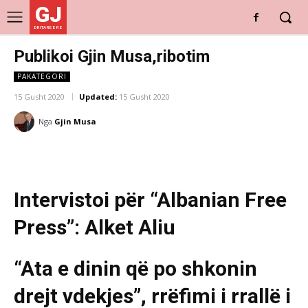
GJ
DRITARE E RE
Publikoi Gjin Musa,ribotim
PAKATEGORI
15 Gusht 2020
Updated:
15 Gusht 2020
Nga
Gjin Musa
Intervistoi për “Albanian Free
Press”: Alket Aliu
“Ata e dinin që po shkonin
drejt vdekjes”, rrëfimi i rrallë i