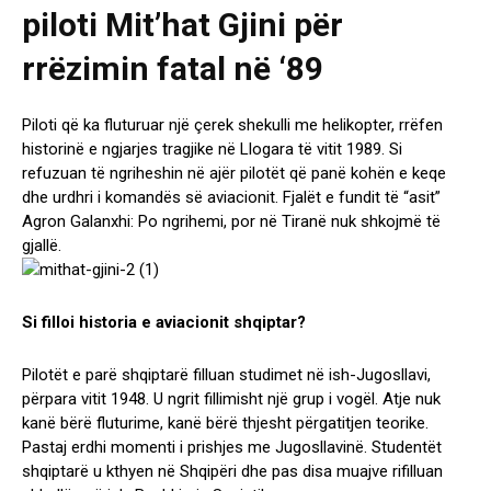
piloti Mit’hat Gjini për
rrëzimin fatal në ‘89
Piloti që ka fluturuar një çerek shekulli me helikopter, rrëfen
historinë e ngjarjes tragjike në Llogara të vitit 1989. Si
refuzuan të ngriheshin në ajër pilotët që panë kohën e keqe
dhe urdhri i komandës së aviacionit. Fjalët e fundit të “asit”
Agron Galanxhi: Po ngrihemi, por në Tiranë nuk shkojmë të
gjallë.
Si filloi historia e aviacionit shqiptar?
Pilotët e parë shqiptarë filluan studimet në ish-Jugosllavi,
përpara vitit 1948. U ngrit fillimisht një grup i vogël. Atje nuk
kanë bërë fluturime, kanë bërë thjesht përgatitjen teorike.
Pastaj erdhi momenti i prishjes me Jugosllavinë. Studentët
shqiptarë u kthyen në Shqipëri dhe pas disa muajve rifilluan