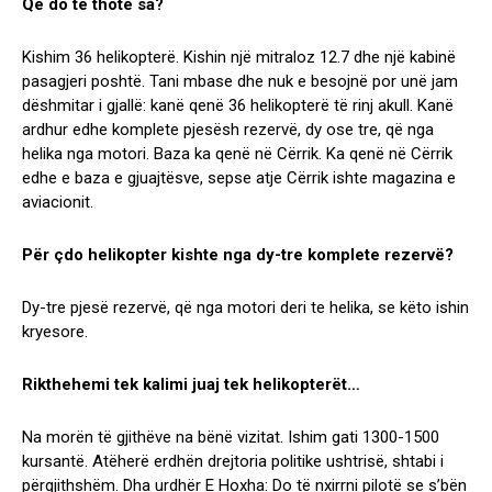
Që do të thotë sa?
Kishim 36 helikopterë. Kishin një mitraloz 12.7 dhe një kabinë
pasagjeri poshtë. Tani mbase dhe nuk e besojnë por unë jam
dëshmitar i gjallë: kanë qenë 36 helikopterë të rinj akull. Kanë
ardhur edhe komplete pjesësh rezervë, dy ose tre, që nga
helika nga motori. Baza ka qenë në Cërrik. Ka qenë në Cërrik
edhe e baza e gjuajtësve, sepse atje Cërrik ishte magazina e
aviacionit.
Për çdo helikopter kishte nga dy-tre komplete rezervë?
Dy-tre pjesë rezervë, që nga motori deri te helika, se këto ishin
kryesore.
Rikthehemi tek kalimi juaj tek helikopterët…
Na morën të gjithëve na bënë vizitat. Ishim gati 1300-1500
kursantë. Atëherë erdhën drejtoria politike ushtrisë, shtabi i
përgjithshëm. Dha urdhër E Hoxha: Do të nxirrni pilotë se s’bën