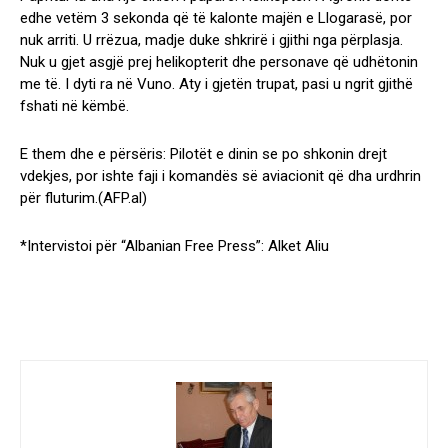
edhe vetëm 3 sekonda që të kalonte majën e Llogarasë, por
nuk arriti. U rrëzua, madje duke shkrirë i gjithi nga përplasja.
Nuk u gjet asgjë prej helikopterit dhe personave që udhëtonin
me të. I dyti ra në Vuno. Aty i gjetën trupat, pasi u ngrit gjithë
fshati në këmbë.
E them dhe e përsëris: Pilotët e dinin se po shkonin drejt
vdekjes, por ishte faji i komandës së aviacionit që dha urdhrin
për fluturim.(AFP.al)
*Intervistoi për “Albanian Free Press”: Alket Aliu