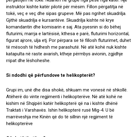
përgatitjen në tokë. Ndahen në grupe nga pesë nga katër. Një
instruktor kishte katër pilotë për mësim. Fillon përgatitja në
tokë, veç e veç dhe sipas grupeve. Më pas ngrihet skuadrilja.
Gjithë skuadrilja e kursantëve. Skuadrilja kishte në krye
komandantin dhe komisarin e saj. Ata pyesnin si do bëhej
fluturimi, marrja e lartësisë, kthesa e parë, fluturimi horizontal,
figurat ajrore, ulja etj. Por përpara se të fillosh fluturimet, duhet
të mësosh të hidhesh me parashutë. Në atë kohë nuk kishte
katapulta në raste avarish, ktheje përmbys avionin, zgjidhje
rripat dhe lëshoheshe.
Si ndodhi që përfundove te helikopterët?
Grupi im, unë dhe disa shokë, shkuam me vonesë në shkollë.
Atëherë do vinte regjimenti i helikopterëve. Në atë kohë ne
kishim në Shqipëri katër helikopterë që na i kishte dhënë
Traktati i Varshavës. Ishin helikopterë rusë Mig-4. U bë
marrëveshja me Kinën që do të sillnin një regjiment të
helikopterëve