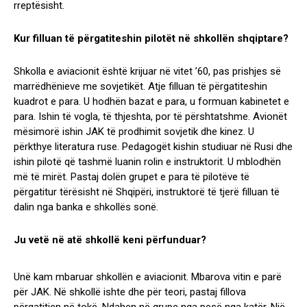
rreptësisht.
Kur filluan të përgatiteshin pilotët në shkollën shqiptare?
Shkolla e aviacionit është krijuar në vitet ’60, pas prishjes së
marrëdhënieve me sovjetikët. Atje filluan të përgatiteshin
kuadrot e para. U hodhën bazat e para, u formuan kabinetet e
para. Ishin të vogla, të thjeshta, por të përshtatshme. Avionët
mësimorë ishin JAK të prodhimit sovjetik dhe kinez. U
përkthye literatura ruse. Pedagogët kishin studiuar në Rusi dhe
ishin pilotë që tashmë luanin rolin e instruktorit. U mblodhën
më të mirët. Pastaj dolën grupet e para të pilotëve të
përgatitur tërësisht në Shqipëri, instruktorë të tjerë filluan të
dalin nga banka e shkollës sonë.
Ju vetë në atë shkollë keni përfunduar?
Unë kam mbaruar shkollën e aviacionit. Mbarova vitin e parë
për JAK. Në shkollë ishte dhe për teori, pastaj fillova