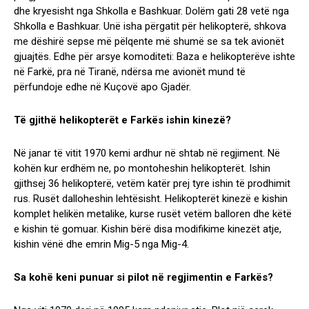
dhe kryesisht nga Shkolla e Bashkuar. Dolëm gati 28 vetë nga
Shkolla e Bashkuar. Unë isha përgatit për helikopterë, shkova
me dëshirë sepse më pëlqente më shumë se sa tek avionët
gjuajtës. Edhe për arsye komoditeti: Baza e helikopterëve ishte
në Farkë, pra në Tiranë, ndërsa me avionët mund të
përfundoje edhe në Kuçovë apo Gjadër.
Të gjithë helikopterët e Farkës ishin kinezë?
Në janar të vitit 1970 kemi ardhur në shtab në regjiment. Në
kohën kur erdhëm ne, po montoheshin helikopterët. Ishin
gjithsej 36 helikopterë, vetëm katër prej tyre ishin të prodhimit
rus. Rusët dalloheshin lehtësisht. Helikopterët kinezë e kishin
komplet helikën metalike, kurse rusët vetëm balloren dhe këtë
e kishin të gomuar. Kishin bërë disa modifikime kinezët atje,
kishin vënë dhe emrin Mig-5 nga Mig-4.
Sa kohë keni punuar si pilot në regjimentin e Farkës?