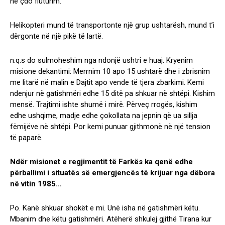
në çdo fluturim.
Helikopteri mund të transportonte një grup ushtarësh, mund t’i
dërgonte në një pikë të lartë.
n.q.s do sulmoheshim nga ndonjë ushtri e huaj. Kryenim
misione dekantimi: Merrnim 10 apo 15 ushtarë dhe i zbrisnim
me litarë në malin e Dajtit apo vende të tjera zbarkimi. Kemi
ndenjur në gatishmëri edhe 15 ditë pa shkuar në shtëpi. Kishim
mensë. Trajtimi ishte shumë i mirë. Përveç rrogës, kishim
edhe ushqime, madje edhe çokollata na jepnin që ua sillja
fëmijëve në shtëpi. Por kemi punuar gjithmonë në një tension
të paparë.
Ndër misionet e regjimentit të Farkës ka qenë edhe
përballimi i situatës së emergjencës të krijuar nga dëbora
në vitin 1985…
Po. Kanë shkuar shokët e mi. Unë isha në gatishmëri këtu.
Mbanim dhe këtu gatishmëri. Atëherë shkulej gjithë Tirana kur