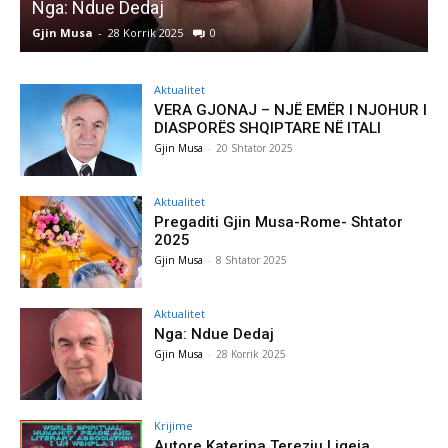
Nga: Ndue Dedaj
A
Gjin Musa
-
28 Korrik 2025
0
G
Aktualitet
VERA GJONAJ – NJË EMËR I NJOHUR I
DIASPORËS SHQIPTARE NË ITALI
Gjin Musa
-
20 Shtator 2025
Aktualitet
Pregaditi Gjin Musa-Rome- Shtator
2025
Gjin Musa
-
8 Shtator 2025
Aktualitet
Nga: Ndue Dedaj
Gjin Musa
-
28 Korrik 2025
Krijime
Autore Katerina Tereziu Ligeja