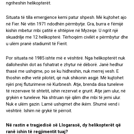
ngriheshin helikopterët.
Situata të tilla emergjence kemi patur shpesh. Më kujtohet ajo
në Fier. Në vitin 1971 ndodhën përmbytje. Gra, burra e fëmijë
kishin mbetur mbi çatitë e shtëpive në Myzeqe. U ngrit një
skuadrilje me 12 helikopterë. Tërhoqëm civilët e përmbytur dhe
u ulëm pranë stadiumit të Fierit.
Por situata në 1985 ishte më e vështirë. Nga helikopterët nuk
dalloheshin dot as fshatrat e zhytur në dëborë. Janë hedhur
thasë me ushqime, po se ku hidheshin, nuk merrej vesh. E
thoshin edhe vetë pilotët, që nuk shikonin asgjë. Më kujtohet
njëri prej fluturimeve në Kurbnesh. Atje, brenda disa tuneleve
të rezervave të shtetit, ishin rezervat e grurit. Atje jam ulur, në
grykën e tuneleve. Na shtruan një qilim dhe mbi të jemi ulur.
Nuk e ulëm gazin. Lamë ushqimet dhe ikëm. Shumë vend i
vështirë. Ishim në grykë të përroit.
Në rastin e tragjedisë së Llogarasë, dy helikopterët që
ranë ishin të regjimentit tuaj?