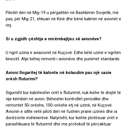
Pilotët deri në Mig-19 u përgatitën në Bashkimin Sovjetik, më
pas, për Mig-21, shkuan në Kinë dhe bënë kalimin në avionët e
rinj.
Si u zgjidh çështja e mirëmbajtjes së avionëve?
U ngrit uzina e aviacionit në Kuçovë. Edhe këtë uzinë e ngritën
kinezët. Atje bëhej remonti i avionëve dhe punimet standarde.
Avioni llogaritej të kalonte në kolaudim pas një sasie
orësh fluturimi?
Sigurisht kur kaloheshin orët e fluturimit, nuk kishe të drejtë të
vije këmbën në avion. Bëheshin kontrollet periodike dhe
remontet 50-orëshe, 100-orëshe etj në uzinë, në Kuçovë.
Avionin e sillte vetë piloti deri në fushën pranë uzinës dhe ia
dorëzonte inxhinierëve. Natyrisht, kur kishte plotësuar orët e
parashikuara të fluturimit dhe me protokoll të përcaktuar