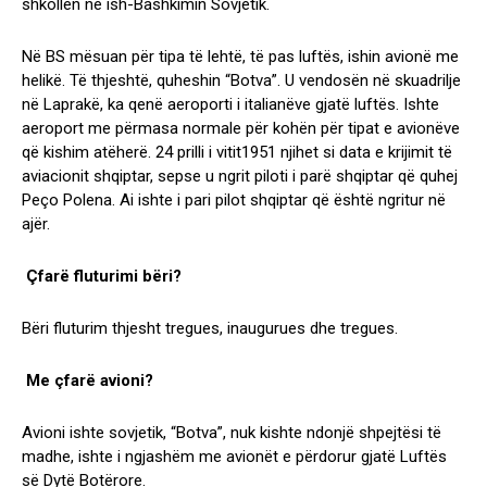
shkollën në ish-Bashkimin Sovjetik.
Në BS mësuan për tipa të lehtë, të pas luftës, ishin avionë me
helikë. Të thjeshtë, quheshin “Botva”. U vendosën në skuadrilje
në Laprakë, ka qenë aeroporti i italianëve gjatë luftës. Ishte
aeroport me përmasa normale për kohën për tipat e avionëve
që kishim atëherë. 24 prilli i vitit1951 njihet si data e krijimit të
aviacionit shqiptar, sepse u ngrit piloti i parë shqiptar që quhej
Peço Polena. Ai ishte i pari pilot shqiptar që është ngritur në
ajër.
Çfarë fluturimi bëri?
Bëri fluturim thjesht tregues, inaugurues dhe tregues.
Me çfarë avioni?
Avioni ishte sovjetik, “Botva”, nuk kishte ndonjë shpejtësi të
madhe, ishte i ngjashëm me avionët e përdorur gjatë Luftës
së Dytë Botërore.