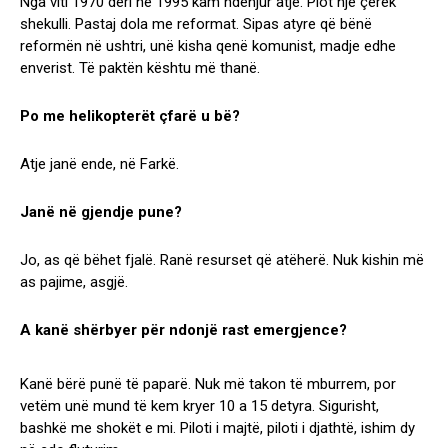
Nga viti 1970 deri në 1995 kam ndenjur atje. Plot një çerek
shekulli. Pastaj dola me reformat. Sipas atyre që bënë
reformën në ushtri, unë kisha qenë komunist, madje edhe
enverist. Të paktën kështu më thanë.
Po me helikopterët çfarë u bë?
Atje janë ende, në Farkë.
Janë në gjendje pune?
Jo, as që bëhet fjalë. Ranë resurset që atëherë. Nuk kishin më
as pajime, asgjë.
A kanë shërbyer për ndonjë rast emergjence?
Kanë bërë punë të paparë. Nuk më takon të mburrem, por
vetëm unë mund të kem kryer 10 a 15 detyra. Sigurisht,
bashkë me shokët e mi. Piloti i majtë, piloti i djathtë, ishim dy