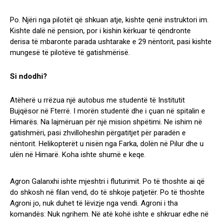
Po. Njëri nga pilotët që shkuan atje, kishte qenë instruktori im.
Kishte dalë në pension, por i kishin kërkuar të qëndronte
derisa të mbaronte parada ushtarake e 29 nëntorit, pasi kishte
mungesë të pilotëve të gatishmërisë.
Si ndodhi?
Atëherë u rrëzua një autobus me studentë të Institutit
Bujqësor në Fterrë. I morën studentë dhe i çuan në spitalin e
Himarës. Na lajmëruan për një mision shpëtimi. Ne ishim në
gatishmëri, pasi zhvilloheshin përgatitjet për paradën e
nëntorit. Helikopterët u nisën nga Farka, dolën në Pilur dhe u
ulën në Himarë. Koha ishte shumë e keqe.
Agron Galanxhi ishte mjeshtri i fluturimit. Po të thoshte ai që
do shkosh në filan vend, do të shkoje patjetër. Po të thoshte
Agroni jo, nuk duhet të lëvizje nga vendi. Agroni i tha
komandës: Nuk ngrihem. Në atë kohë ishte e shkruar edhe në