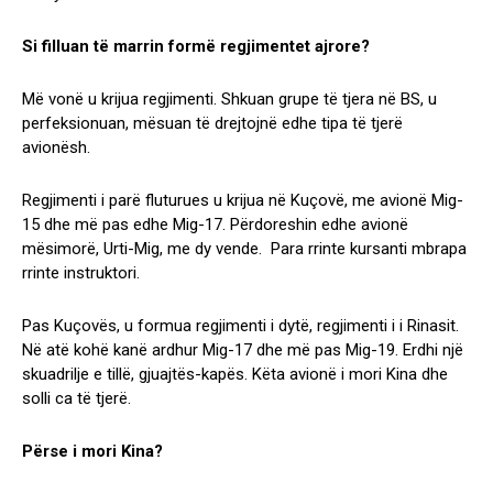
Si filluan të marrin formë regjimentet ajrore?
Më vonë u krijua regjimenti. Shkuan grupe të tjera në BS, u
perfeksionuan, mësuan të drejtojnë edhe tipa të tjerë
avionësh.
Regjimenti i parë fluturues u krijua në Kuçovë, me avionë Mig-
15 dhe më pas edhe Mig-17. Përdoreshin edhe avionë
mësimorë, Urti-Mig, me dy vende. Para rrinte kursanti mbrapa
rrinte instruktori.
Pas Kuçovës, u formua regjimenti i dytë, regjimenti i i Rinasit.
Në atë kohë kanë ardhur Mig-17 dhe më pas Mig-19. Erdhi një
skuadrilje e tillë, gjuajtës-kapës. Këta avionë i mori Kina dhe
solli ca të tjerë.
Përse i mori Kina?