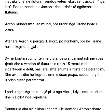
instruksione: në fluturim vendos vetëm ekuipazhi, askush “nga
lart”. Por komanda e aviacionit dha urdhër të ngriheshin në
fluturim.
Agroni kundërshtoi sa mundi, por urdhri nga Tirana ishte i
prerë.
Atëherë Agroni u përgjigj: Dakord, po ngrihemi, por në Tiranë
nuk shkojmë të gjallë.
Dy helikopterët u ngritën në distancë prej 5 minutash njëri pas
tjetrit dhe u vendos të fluturonin rreth 15 metra mbi
sipërfaqen e detit, pasi era ishte shumë e fortë nga perëndimi.
Dhe avioni, dhe helikopteri, erën e duan prapa, sepse ndryshe
u prish gjithë parametrat.
I pari u ngrit Agroni me një pilot nga Vlora, i dyti instruktori im
dhe një pilot nga Tepelena.
Papritur ia dha një ciklon i paparë. Helikopteri i Agronit donte