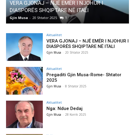
AJ – NJË EMËR I NJOHUR I
AKTUALITET
 SHQIPTARE NË ITALI
Pregaditi Gjin 
0 Shtator 2025
1
Gjin Musa
-
8 Shtator
Aktualitet
VERA GJONAJ – NJË EMËR I NJOHUR I
DIASPORËS SHQIPTARE NË ITALI
Gjin Musa
-
20 Shtator 2025
Aktualitet
Pregaditi Gjin Musa-Rome- Shtator
2025
Gjin Musa
-
8 Shtator 2025
Aktualitet
Nga: Ndue Dedaj
Gjin Musa
-
28 Korrik 2025