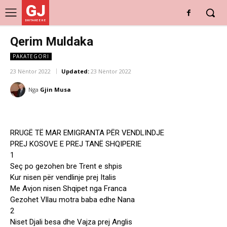
GJ
DRITARE E RE
Qerim Muldaka
PAKATEGORI
23 Nëntor 2022
Updated:
23 Nëntor 2022
Nga
Gjin Musa
RRUGË TË MAR EMIGRANTA PËR VENDLINDJE
PREJ KOSOVE E PREJ TANË SHQIPERIE
1
Seç po gezohen bre Trent e shpis
Kur nisen për vendlinje prej Italis
Me Avjon nisen Shqipet nga Franca
Gezohet Vllau motra baba edhe Nana
2
Niset Djali besa dhe Vajza prej Anglis