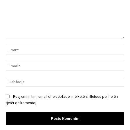
Koment:
Emr
Ema
Ue
Ruaj emrin tim, email dhe uebfaqen në këtë shfletues për herën
tjetër që komentoj.