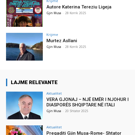
Krijime
Autore Katerina Tereziu Ligeja
Gjin Musa
-
28 Korrik 2025
Krijime
Murtez Asllani
Gjin Musa
-
28 Korrik 2025
LAJME RELEVANTE
Aktualitet
VERA GJONAJ – NJË EMËR I NJOHUR I
DIASPORËS SHQIPTARE NË ITALI
Gjin Musa
-
20 Shtator 2025
Aktualitet
Pregaditi Gjin Musa-Rome- Shtator