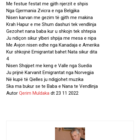
Me festue festat me gjith njerzit e shpis
Nga Gjermania Zvicra e nga Belgjika
Nisen karvan me gezim të gjith me makina
Krah Hapur e me Shum dashuri tek vendlinja
Gezohet nana baba kur u shkojn tek shtepia
Ju ndiçon sikur ylberi shpija me mesa e nipa
Me Avjon nisen edhe nga Kanadaja e Amerika
Kur shkojnë Emigrantat bahet Nata sikur dita
4
Nisen Shqipet me keng e Valle nga Suedia
Ju prijnë Karvanit Emigrantat nga Norvegjia
Në kupë të Qielles ju ndigjohet muzika
Ska ma bukur se te Baba e Nana te Vendlinja
Autor
Qerim Muldaka
dt 23 11 2022