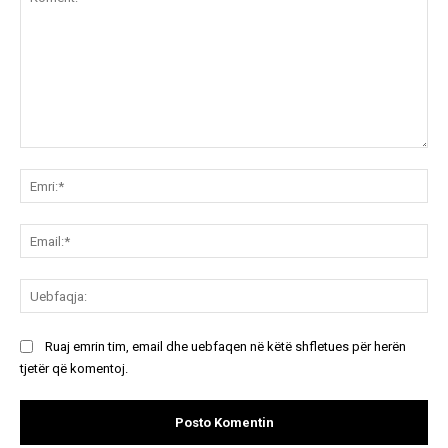
Koment:
Emr
Ema
Ue
Ruaj emrin tim, email dhe uebfaqen në këtë shfletues për herën
tjetër që komentoj.