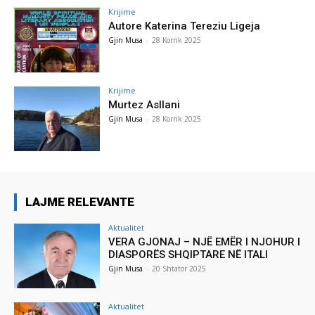
Krijime
Autore Katerina Tereziu Ligeja
Gjin Musa
-
28 Korrik 2025
Krijime
Murtez Asllani
Gjin Musa
-
28 Korrik 2025
LAJME RELEVANTE
Aktualitet
VERA GJONAJ – NJË EMËR I NJOHUR I
DIASPORËS SHQIPTARE NË ITALI
Gjin Musa
-
20 Shtator 2025
Aktualitet