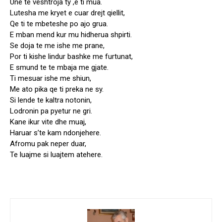
Une te veshtroja ty ,e ti mua.
Lutesha me kryet e cuar drejt qiellit,
Qe ti te mbeteshe po ajo grua.
E mban mend kur mu hidherua shpirti.
Se doja te me ishe me prane,
Por ti kishe lindur bashke me furtunat,
E smund te te mbaja me gjate.
Ti mesuar ishe me shiun,
Me ato pika qe ti preka ne sy.
Si lende te kaltra notonin,
Lodronin pa pyetur ne gri.
Kane ikur vite dhe muaj,
Haruar s’te kam ndonjehere.
Afromu pak neper duar,
Te luajme si luajtem atehere.