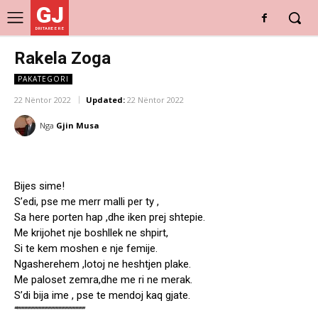
GJ
DRITARE E RE
Rakela Zoga
PAKATEGORI
22 Nëntor 2022
Updated:
22 Nëntor 2022
Nga
Gjin Musa
Bijes sime!
S’edi, pse me merr malli per ty ,
Sa here porten hap ,dhe iken prej shtepie.
Me krijohet nje boshllek ne shpirt,
Si te kem moshen e nje femije.
Ngasherehem ,lotoj ne heshtjen plake.
Me paloset zemra,dhe me ri ne merak.
S’di bija ime , pse te mendoj kaq gjate.
“””””””””””””””””””””””””