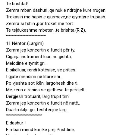
Te brishtat!
Zemra mban dashuri ,qe nuk e ndrojne kure rrugen.
Trokasin me hapin e gjurmeve,ne gjymtyre trupash.
Zemra si fshin ,por troket me fort.
Te tejdukeshme mbeten ,te brishta.(R.Z).
“””””””””””””””””””””””””””””””””
11 Nëntor..(Largim)
Zemra jep koncertin e fundit për ty.
Cigarja instrument luan në gishta,
Melodinë e tymit gri..
E pikëlluar, rendi kotësise, se pritjes.
I gjatë mendimi në litarë shi..
Po vjeshta sot ikën, largohesh dhe ti.
Me zërin e rënies së gjetheve te përcjell..
Dergjesh trotuarit, larg trupit tim.
Zemra jep koncertin e fundit në natë..
Duartrokitje gri, feshferijne larg..
“”””””””””””””””””””””””””””””
E dashur !
E mban mend kur ike prej Prishtine,