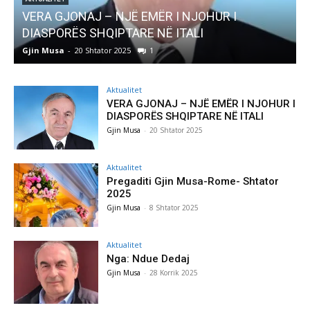
JË EMËR I NJOHUR I
AKTUALITET
TARE NË ITALI
Pregaditi Gjin Musa-R
025
1
Gjin Musa
-
8 Shtator 2025
Aktualitet
VERA GJONAJ – NJË EMËR I NJOHUR I
DIASPORËS SHQIPTARE NË ITALI
Gjin Musa
-
20 Shtator 2025
Aktualitet
Pregaditi Gjin Musa-Rome- Shtator
2025
Gjin Musa
-
8 Shtator 2025
Aktualitet
Nga: Ndue Dedaj
Gjin Musa
-
28 Korrik 2025