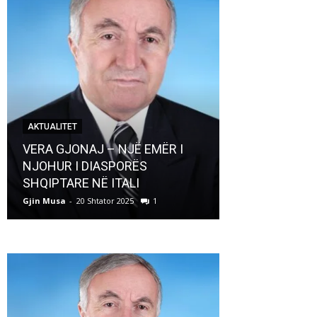
AKTUALITET
AKTUALITET
VERA GJONAJ – NJË EMËR I
NJOHUR I DIASPORËS
Pregaditi Gji
SHQIPTARE NË ITALI
Shtator 2025
Gjin Musa
-
20 Shtator 2025
1
Gjin Musa
-
8 Shtat