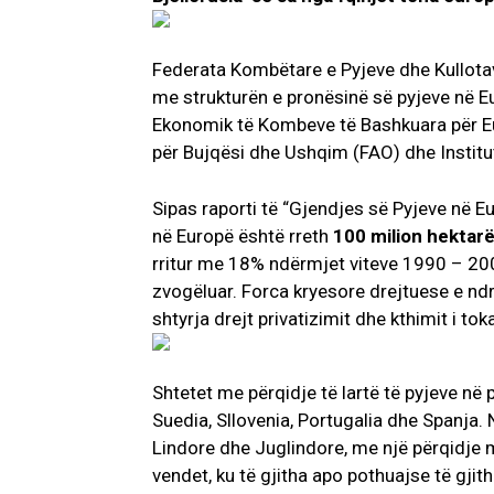
Federata Kombëtare e Pyjeve dhe Kullotav
me strukturën e pronësinë së pyjeve në E
Ekonomik të Kombeve të Bashkuara për E
për Bujqësi dhe Ushqim (FAO) dhe Instituti
Sipas raporti të “Gjendjes së Pyjeve në Eu
në Europë është rreth
100 milion hektar
rritur me 18% ndërmjet viteve 1990 – 200
zvogëluar. Forca kryesore drejtuese e nd
shtyrja drejt privatizimit dhe kthimit i t
Shtetet me përqidje të lartë të pyjeve në 
Suedia, Sllovenia, Portugalia dhe Spanja
Lindore dhe Juglindore, me një përqidje 
vendet, ku të gjitha apo pothuajse të gjitha