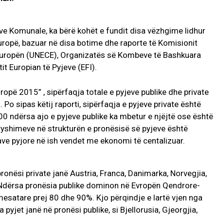
e Komunale, ka bërë kohët e fundit disa vëzhgime lidhur
uropë, bazuar në disa botime dhe raporte të Komisionit
uropën (UNECE), Organizatës së Kombeve të Bashkuara
t Europian të Pyjeve (EFI).
ropë 2015” , sipërfaqja totale e pyjeve publike dhe private
ë
. Po sipas këtij raporti, sipërfaqja e pyjeve private është
0 ndërsa ajo e pyjeve publike ka mbetur e njëjtë ose është
ryshimeve në strukturën e pronësisë së pyjeve është
okave pyjore në ish vendet me ekonomi të centalizuar.
pronësi private janë Austria, Franca, Danimarka, Norvegjia,
. Ndërsa pronësia publike dominon në Evropën Qendrore-
mesatare prej 80 dhe 90%. Kjo përqindje e lartë vjen nga
 pyjet janë në pronësi publike, si Bjellorusia, Gjeorgjia,