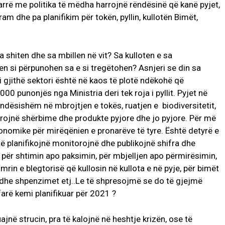
rrë me politika të mëdha harrojnë rëndësinë që kanë pyjet,
am dhe pa planifikim për tokën, pyllin, kullotën Bimët,
sa shiten dhe sa mbillen në vit? Sa kulloten e sa
n si përpunohen sa e si tregëtohen? Asnjeri se din sa
 gjithë sektori është në kaos të plotë ndëkohë që
 punonjës nga Ministria deri tek roja i pyllit. Pyjet në
rëndësishëm në mbrojtjen e tokës, ruatjen e biodiversitetit,
frojnë shërbime dhe produkte pyjore dhe jo pyjore. Për më
onomike për mirëqënien e pronarëve të tyre. Është detyrë e
 të planifikojnë monitorojnë dhe publikojnë shifra dhe
 për shtimin apo paksimin, për mbjelljen apo përmirësimin,
rin e blegtorisë që kullosin në kullota e në pyje, për bimët
 dhe shpenzimet etj..Le të shpresojmë se do të gjejmë
farë kemi planifikuar për 2021 ?
ajnë strucin, pra të kalojnë në heshtje krizën, ose të