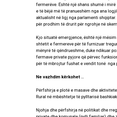
fermerëve. Është një shans shumë i mirë q
e të bëjë më të pranueshëm nga ana logji
aktualisht në ligj nga parlamenti shqiptar
për prodhim të drurit për ngrohje në skem
Kjo situatë emergjence, është një mësim 
shtetit e fermereve për të furnizuar tre
mënyrë të qëndrueshme, duke ndikuar pozi
fermave private pyjore që përvec funksi
për të mbrojtur fushat e vendit tonë nga 
Ne vazhdim kërkohet ..
Përfshirja e plotë e masave dhe aktivitet
Rural në mbështetje të pylltarisë bashki
Njohja dhe përfshirja në politikat dhe rr
private dhe komunale (pylli familjar) dhe