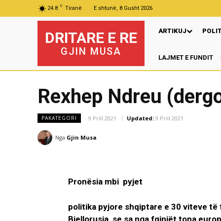
C
24.8
Tiranë
E shtunë, 8 Gusht 2026
ARTIKUJ
POLI
DRITARE E RE
GJIN MUSA
LAJMET E FUNDIT
Pr
Rexhep Ndreu (dergoi
9 Prill 2021
Updated:
9 Prill 2021
PAKATEGORI
Nga
Gjin Musa
Pronësia mbi pyjet
politika pyjore shqiptare e 30 viteve t
Bjellorusia se sa nga fqinjët tona europ