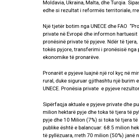
Moldavia, Ukraina, Malta, dhe Turqia. Sip
edhe si rezultat i reformës territoriale, r
Një tjetër botim nga UNECE dhe FAO “Pron
private në Evropë dhe informon hartuesit 
pronësinë private të pyjeve. Ndër të tjera
tokës pyjore, transferimi i pronësisë nga
ekonomike të pronarëve.
Pronarët e pyjeve luajnë një rol kyç në mi
rural, duke siguruar gjithashtu një burim
UNECE. Pronësia private e pyjeve rezulto
Sipërfaqja aktuale e pyjeve private dhe pu
milion hektarë pyje dhe toka të tjera të py
pyje dhe 10 Milion (7%) si toka të tjera t
publike është e balancuar: 68.5 milion hek
të pyllëzuara, rreth 70 milion (50%) janë 