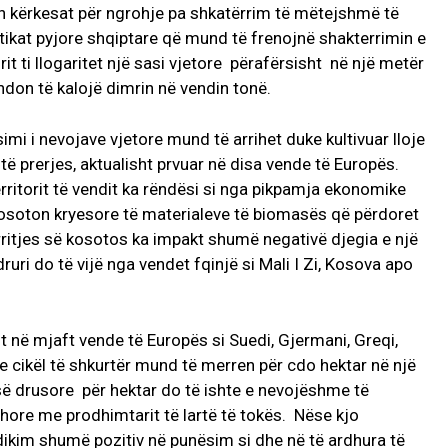
on kërkesat për ngrohje pa shkatërrim të mëtejshmë të
tikat pyjore shqiptare që mund të frenojnë shakterrimin e
t ti llogaritet një sasi vjetore përafërsisht në një metër
don të kalojë dimrin në vendin tonë.
mi i nevojave vjetore mund të arrihet duke kultivuar lloje
 të prerjes, aktualisht prvuar në disa vende të Europës.
ritorit të vendit ka rëndësi si nga pikpamja ekonomike
 kosoton kryesore të materialeve të biomasës që përdoret
rritjes së kosotos ka impakt shumë negativë djegia e një
uri do të vijë nga vendet fqinjë si Mali I Zi, Kosova apo
t në mjaft vende të Europës si Suedi, Gjermani, Greqi,
ë e cikël të shkurtër mund të merren për cdo hektar në një
ë drusore për hektar do të ishte e nevojëshme të
hore me prodhimtarit të lartë të tokës. Nëse kjo
ndikim shumë pozitiv në punësim si dhe në të ardhura të