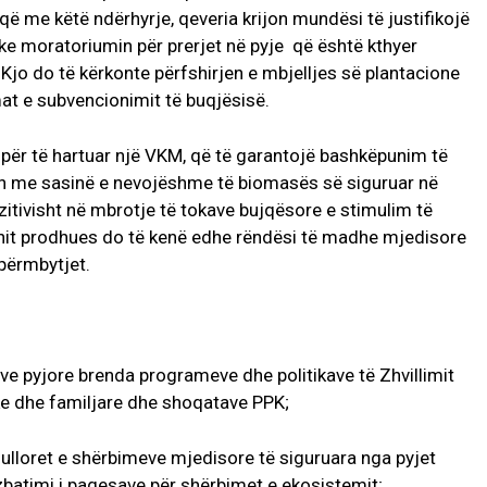
ë me këtë ndërhyrje, qeveria krijon mundësi të justifikojë
ke moratoriumin për prerjet në pyje që është kthyer
. Kjo do të kërkonte përfshirjen e mbjelljes së plantacione
at e subvencionimit të buqjësisë.
për të hartuar një VKM, që të garantojë bashkëpunim të
gun me sasinë e nevojëshme të biomasës së siguruar në
tivisht në mbrotje të tokave bujqësore e stimulim të
onit prodhues do të kenë edhe rëndësi të madhe mjedisore
përmbytjet.
eve pyjore brenda programeve dhe politikave të Zhvillimit
ake dhe familjare dhe shoqatave PPK;
egulloret e shërbimeve mjedisore të siguruara nga pyjet
 zbatimi i pagesave për shërbimet e ekosistemit;