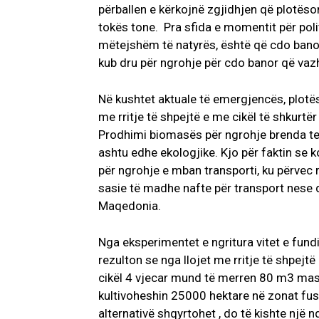
përballen e kërkojnë zgjidhjen që plotës
tokës tone. Pra sfida e momentit për poli
mëtejshëm të natyrës, është që cdo banori
kub dru për ngrohje për cdo banor që vazh
Në kushtet aktuale të emergjencës, plotësi
me rritje të shpejtë e me cikël të shkurtër
Prodhimi biomasës për ngrohje brenda ter
ashtu edhe ekologjike. Kjo për faktin se
për ngrohje e mban transporti, ku përvec 
sasie të madhe nafte për transport nese dr
Maqedonia.
Nga eksperimentet e ngritura vitet e fundi
rezulton se nga llojet me rritje të shpejt
cikël 4 vjecar mund të merren 80 m3 mas
kultivoheshin 25000 hektare në zonat fus
alternativë shqyrtohet , do të kishte një 