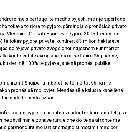
ëndrore me sipërfaqe të mëdha pyjesh, me një sipërfaqe
he tokave të tjera të pyjore, përqindja e pronësisë private
nga Vlerësimi Global i Burimeve Pyjore 2005 tregon një
) të tokës pyjore private kundrejt 83 milion hektarëve
ndjes së pyjeve private zvogëlohet ndjeshëm kur merret
allë kontinentale evropiane, duke përfshirë Shqipërinë,
, ku deri në 100% të pyjeve janë në pronësi publike.
komunizmit Shqipëria mbetet në të njëjtat shina me
takon pronësisë mbi pyjet. Mendësitë e kaluara kanë lënë
t dhe ende të centralizuar.
nsferimit në pyje nga pushteti vendor tek komunitetet, pra
ëm në zhvillimin e zonave rurale dhe do të na afronte më
t e përmendura më lart shërbejnë si mësim i mirë për