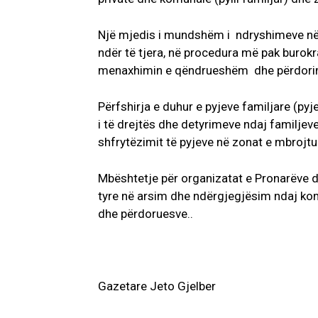
Një mjedis i mundshëm i ndryshimeve në l
ndër të tjera, në procedura më pak burokr
menaxhimin e qëndrueshëm dhe përdori
Përfshirja e duhur e pyjeve familjare (py
i të drejtës dhe detyrimeve ndaj familjeve
shfrytëzimit të pyjeve në zonat e mbrojtu
Mbështetje për organizatat e Pronarëve dh
tyre në arsim dhe ndërgjegjësim ndaj kom
dhe përdoruesve..
Gazetare Jeto Gjelber