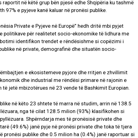
as raportit në këtë grup bën pjesë edhe Shqipëria ku tashmë
reth 97% e pyjeve kanë kaluar në pronësi publike.
ësia Private e Pyjeve në Europë” hedh dritë mbi pyjet
e politikave për realitetet socio-ekonomike të lidhura me
, botimi identifikon trendet e rëndësishme si copëzimi i
 publike në private, demografinë dhe situatën socio-
rëmbajtjen e ekosistemeve pyjore dhe rritjen e zhvillimit
 ekonomik dhe industrial me rëndësi primare në rajonin e
n të jetë mbizotërues në 23 vende të Bashkimit Europian.
blike në këto 23 shtete të marra në studim, arrin në 138.5
llëzuara, nga të cilat 128.5 milion (93%) klasifikohen si
ë pyllëzuara. Shpërndarja mes të pronësisë private dhe
tarë (49.6%) janë pyje në pronësi private dhe toka të tjera
në pronësi publike dhe 0.5 milion ha (0.4%) janë raportuar si