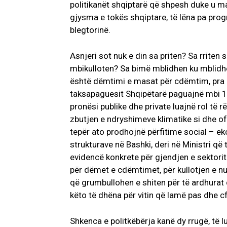
politikanët shqiptarë që shpesh duke u ma
gjysma e tokës shqiptare, të lëna pa progr
blegtorinë.
Asnjeri sot nuk e din sa priten? Sa rriten 
mbikulloten? Sa bimë mblidhen ku mblidhe
është dëmtimi e masat për cdëmtim, pra i
taksapaguesit Shqipëtarë paguajnë mbi 1000
pronësi publike dhe private luajnë rol të 
zbutjen e ndryshimeve klimatike si dhe o
tepër ato prodhojnë përfitime social – ek
strukturave në Bashki, deri në Ministri që
evidencë konkrete për gjendjen e sektorit
për dëmet e cdëmtimet, për kullotjen e num
që grumbullohen e shiten për të ardhurat
këto të dhëna për vitin që lamë pas dhe c
Shkenca e politkëbërja kanë dy rrugë, të lu