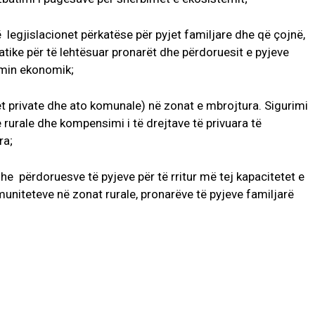
egjislacionet përkatëse për pyjet familjare dhe që çojnë,
atike për të lehtësuar pronarët dhe përdoruesit e pyjeve
min ekonomik;
jet private dhe ato komunale) në zonat e mbrojtura. Sigurimi
 rurale dhe kompensimi i të drejtave të privuara të
ra;
e përdoruesve të pyjeve për të rritur më tej kapacitetet e
uniteteve në zonat rurale, pronarëve të pyjeve familjarë