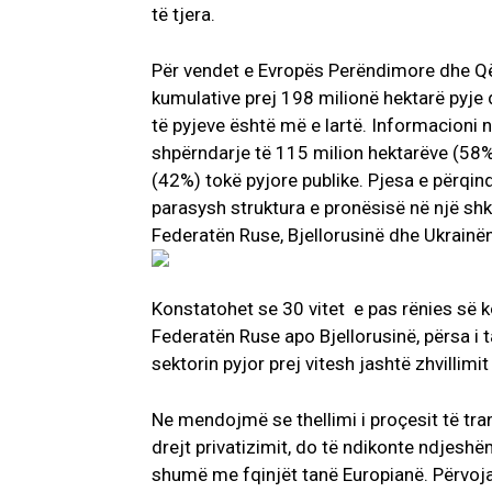
të tjera.
Për vendet e Evropës Perëndimore dhe Q
kumulative prej 198 milionë hektarë pyje d
të pyjeve është më e lartë. Informacioni 
shpërndarje të 115 milion hektarëve (58%
(42%) tokë pyjore publike. Pjesa e përqi
parasysh struktura e pronësisë në një shk
Federatën Ruse, Bjellorusinë dhe Ukrainën
Konstatohet se 30 vitet e pas rënies së 
Federatën Ruse apo Bjellorusinë, përsa i 
sektorin pyjor prej vitesh jashtë zhvillimi
Ne mendojmë se thellimi i proçesit të tra
drejt privatizimit, do të ndikonte ndjesh
shumë me fqinjët tanë Europianë. Përvoja