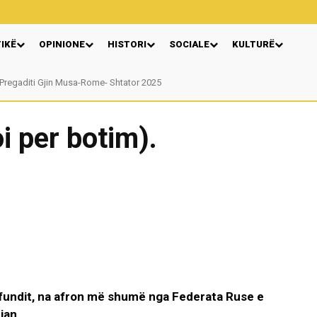
TIKË
OPINIONE
HISTORI
SOCIALE
KULTURË
egaditi Gjin Musa-Rome- Shtator 2025
Nga: Ndue Dedaj
 per botim).
ë fundit, na afron më shumë nga Federata Ruse e
ian.