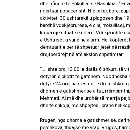
dhe oficerë të Shkollës së Bashkuar “ Env
ndërtuar posaçërisht. Një ortek bore, pap
aktivitet. 30 ushtarakë u plagosën dhe 1
bardhë vdekjeprurëse, e cila, rrokullisej,
krijua një situatë e nderë. Vdekja ishte ul
e Ushtrisë , u vunë në alarm. Helikopterët 
dëmtuarit e për të shpëtuar jetët në rrezik
drejtpërdrejt në atë aksion shpëtimtar:
“… Ishte ora 12.00, e datës 6 shkurt, të vit
detyrën e pilotit të gatshëm. Ndodhesha 
detyrë 24 orë, pa rreshtur e do të shkoja p
dhomën e gatishmërisë u fut, rrëmbimthi,
Mehmeti. Ai më dha urdhër të merrja pajisje
dhe të shkoja, me shpejtësi, pranë heliko
Rrugën, nga dhoma e gatishmërisë, deri t
përshkova, thuajse me vrap. Rrugës, hame