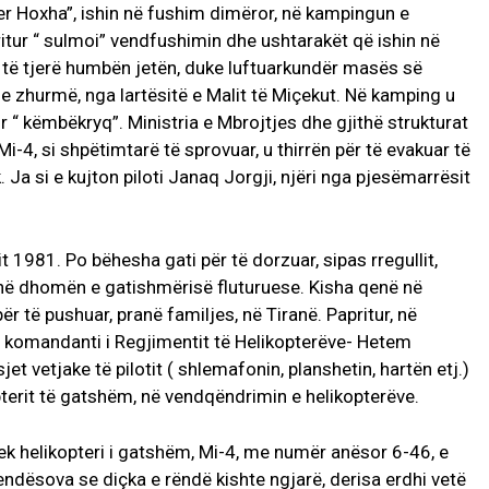
er Hoxha”, ishin në fushim dimëror, në kampingun e
ritur “ sulmoi” vendfushimin dhe ushtarakët që ishin në
9 të tjerë humbën jetën, duke luftuarkundër masës së
 me zhurmë, nga lartësitë e Malit të Miçekut. Në kamping u
ur “ këmbëkryq”. Ministria e Mbrojtjes dhe gjithë strukturat
Mi-4, si shpëtimtarë të sprovuar, u thirrën për të evakuar të
. Ja si e kujton piloti Janaq Jorgji, njëri nga pjesëmarrësit
it 1981. Po bëhesha gati për të dorzuar, sipas rregullit,
në dhomën e gatishmërisë fluturuese. Kisha qenë në
ër të pushuar, pranë familjes, në Tiranë. Papritur, në
 komandanti i Regjimentit të Helikopterëve- Hetem
t vetjake të pilotit ( shlemafonin, planshetin, hartën etj.)
pterit të gatshëm, në vendqëndrimin e helikopterëve.
ek helikopteri i gatshëm, Mi-4, me numër anësor 6-46, e
ndësova se diçka e rëndë kishte ngjarë, derisa erdhi vetë