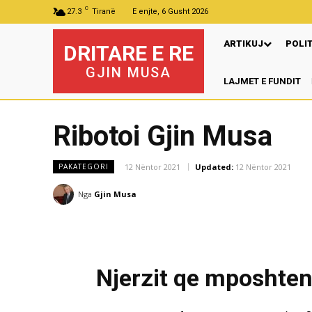
C
27.3
Tiranë
E enjte, 6 Gusht 2026
ARTIKUJ
POLI
DRITARE E RE
GJIN MUSA
LAJMET E FUNDIT
Ribotoi Gjin Musa
12 Nëntor 2021
Updated:
12 Nëntor 2021
PAKATEGORI
Nga
Gjin Musa
Njerzit qe mposhten 