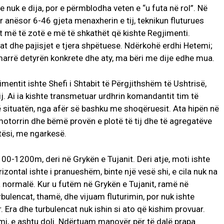
 nuk e dija, por e përmblodha veten e “u futa në rol”. Në
anësor 6-46 gjeta menaxherin e tij, teknikun fluturues
ët më të zotë e më të shkathët që kishte Regjimenti.
elat dhe pajisjet e tjera shpëtuese. Ndërkohë erdhi Hetemi;
e marrë detyrën konkrete dhe aty, ma bëri me dije edhe mua.
entit ishte Shefi i Shtabit të Përgjithshëm të Ushtrisë,
ij. Ai ia kishte transmetuar urdhrin komandantit tim të
rë situatën, nga afër së bashku me shoqëruesit. Ata hipën në
motorrin dhe bëmë provën e plotë të tij dhe të agregatëve
rtësi, me ngarkesë.
0-1200m, deri në Grykën e Tujanit. Deri atje, moti ishte
izontal ishte i pranueshëm, binte një vesë shi, e cila nuk na
 normalë. Kur u futëm në Grykën e Tujanit, ramë në
turbulencat, thamë, dhe vijuam fluturimin, por nuk ishte
. Era dhe turbulencat nuk ishin si ato që kishim provuar.
emi, e ashtu doli. Ndërtuam manovër për të dalë prapa