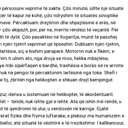
ë përsosure veprime të sakta. Çdo minutë, sillte një situatë
për të kapur në kohë, çdo ndryshim të situatës sinoptike
imeve. Përcaktuam drejtimin dhe shpejtësinë e erës, në
r çdo ekipazh, por, për ne, merrte rëndësi të veçantë. Për
th të dytë. Çdo pasaktësi në llogaritje, mund të pasohej
njëri-tjetrit veprimet që lipseshin. Dubluam njëri-tjetrin,
lartësie, siç e kishim paraparë. Motorrin nuk e fikëm; e
m ti ulnim ato, nga droja se mos, helika mbajtëse,
rye mbi sipërfaqen e bardhë, trashësia e borës së re arrinte
 nuk na pengoi të përcaktonim lartësinë nga toka. Shefi i
 tij, zbritën nga helikopteri e shkuan drejt kampingut.
ur, derisa u sistemuan në helikopter, të aksidentuarit.
lët – tëndë, nuk ishte gjë e lehtë. Ata që ishin më rëndë, u
d të qendronin të ulur, u vendosën në karrige. Gjatë
lerat fizike dhe fryma luftarake, e pleksur me humanizëm e
rballoi, atë situatë të vështirë e të rrezikshme. I kallkanosur,