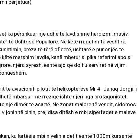
m i përjetuar)
 vet ka përshkuar një udhë të lavdishme heroizmi, masiv,
litë” të Ushtrisë Popullore. Në këtë rrugëtim të vështirë,
ushtimin, breza të tërë oficerë, ushtarë e punonjës të
ë këtë marshim lavdie, kanë mbetur si pika referimi apo si
rore, njëra syresh, është ajo që do t’u serviret në vijim.
t të aviacionit, pilotit të helikopterëve Mi-4- Janaq Jorgji, i
irë dhetë mbarsur me rreziqe ishte njëri nga protagonistët.
onte një dimër të acartë. Në zonat malore të vendit, sidomos
s vijonin të binin, prej disa ditësh e mbi sipërfaqet e maleve
ken, ku lartësia mbi nivelin e detit është 1000m.kursantë