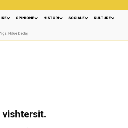
TIKË
OPINIONE
HISTORI
SOCIALE
KULTURË
Nga: Ndue Dedaj
vishtersit.