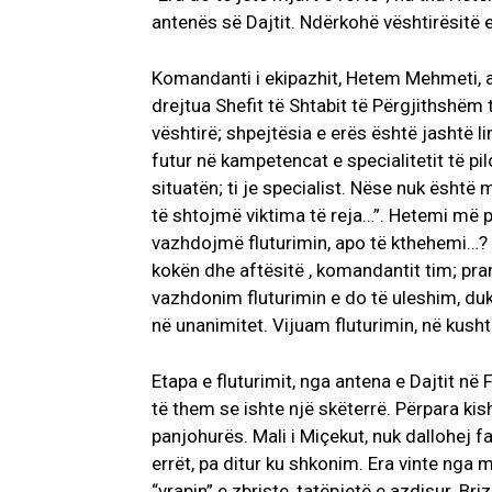
antenës së Dajtit. Ndërkohë vështirësitë 
Komandanti i ekipazhit, Hetem Mehmeti, ai 
drejtua Shefit të Shtabit të Përgjithshëm t
vështirë; shpejtësia e erës është jashtë l
futur në kampetencat e specialitetit të pilo
situatën; ti je specialist. Nëse nuk ësht
të shtojmë viktima të reja…”. Hetemi më pa 
vazhdojmë fluturimin, apo të kthehemi…? 
kokën dhe aftësitë , komandantit tim; pra
vazhdonim fluturimin e do të uleshim, du
në unanimitet. Vijuam fluturimin, në kushte
Etapa e fluturimit, nga antena e Dajtit në 
të them se ishte një skëterrë. Përpara kis
panjohurës. Mali i Miçekut, nuk dallohej f
errët, pa ditur ku shkonim. Era vinte nga 
“vrapin” e zbriste, tatëpjetë e azdisur. B