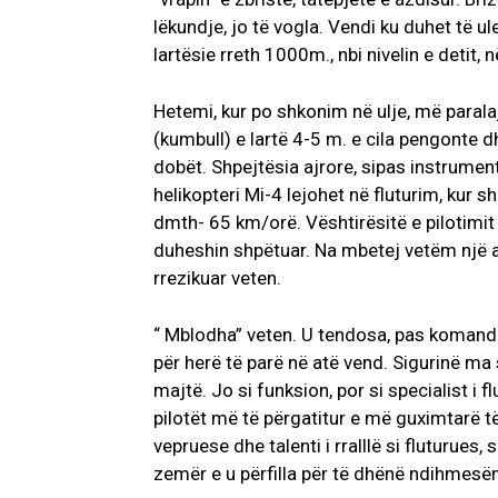
lëkundje, jo të vogla. Vendi ku duhet të ul
lartësie rreth 1000m., nbi nivelin e detit,
Hetemi, kur po shkonim në ulje, më parala
(kumbull) e lartë 4-5 m. e cila pengonte d
dobët. Shpejtësia ajrore, sipas instrumen
helikopteri Mi-4 lejohet në fluturim, kur 
dmth- 65 km/orë. Vështirësitë e pilotimit t
duheshin shpëtuar. Na mbetej vetëm një a
rrezikuar veten.
“ Mblodha” veten. U tendosa, pas komandav
për herë të parë në atë vend. Sigurinë ma
majtë. Jo si funksion, por si specialist i 
pilotët më të përgatitur e më guximtarë të he
vepruese dhe talenti i rralllë si fluturues,
zemër e u përfilla për të dhënë ndihmesën