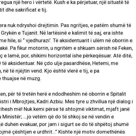
regua një hero i vërtetë. Kush e ka përjetuar, një situatë të
t dhe sakrificat e tij.
era nuk ndryshoi drejtimin. Pas ngritjes, e patëm shumë të
 Grykën e Tujanit. Në lartësinë e kalimit të saj, era ishte
e hile, si “ vjedhurazi’. Të aksidentuarit i ulëm në oborrin e
rakë. Pa fikur motorrin, u ngritëm e shkuam sërish në Feken,
iç e lamë, por, shikimi horizontal ishe përkeqësuar. Atë ditë,
0 të aksidentuar. Në çdo ulje pasardhëse, Hetemi, me
 në të njëjtin vend. Kjo është vlerë e tij, e pa
e thuajse në muzg.
en, për të tretën herë e ndodheshim në oborrin e Spitalit
tri i Mbrojtjes, Kadri Azbiu. Mes tyre u zhvillua një dialog i
grihesh më! Nuk kemi përse të shtojmë viktimat, mjaft janë
 Ministër; …jo vetëm që do të shkoj se në vendin e
 duhen evakuar, por jam i sigurt se do të shpëtoj shumë
arojmë çështjen e urdhrit…” Kishte një motiv domethënës