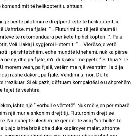
e komandimit të helikopterit u shtuan.
që bënte pilotimin e drejtpërdrejtë të helikopterit, iu
ë Ushtrisë, me fjalët: “… Fluturimi do të jetë shumë i
imiteve të rekomanduara për këtë tip helikopteri…”. Pa u
tit, Veli Llakaj i sygjeroi Hetemit: “ … Vlerësoje vetë
ë moti i përshtatshëm, edhe mundtë kthehemi, nuk ka përse
në sy, dhe pa fjalë, m’u duk sikur më pyeti: “ Si thua ? Të
U morëm vesh, pa fjalë, vetëm me një vështrim. Ia dija
ndaj rashë dakort, pa fjalë. Vendimi u mor: Do të
ke rrezikuar. Si ekipazh, dëftuam kompaktësi e u shprehëm
 tejet të vështira.
Feken, ishte një “ vorbull e vërtetë”. Nuk më vjen për mbarë
him një mur e shkonim drejt tij. Fluturonim drejt së
are. Na duhej të uleshim në qendër të asaj “vorbulle” të
mali; ajo ishte brizë dhe duke kapërcyer malet, shtonte
riza, përveç spostimit nga vija rrugore, shoqërohet me