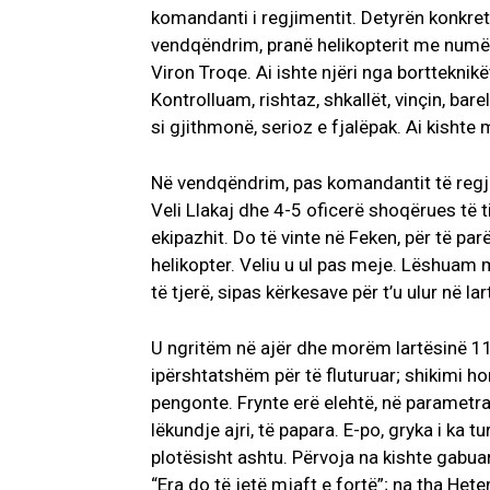
komandanti i regjimentit. Detyrën konkrete
vendqëndrim, pranë helikopterit me numër 
Viron Troqe. Ai ishte njëri nga bortteknik
Kontrolluam, rishtaz, shkallët, vinçin, bar
si gjithmonë, serioz e fjalëpak. Ai kisht
Në vendqëndrim, pas komandantit të regjim
Veli Llakaj dhe 4-5 oficerë shoqërues të t
ekipazhit. Do të vinte në Feken, për të pa
helikopter. Veliu u ul pas meje. Lëshuam 
të tjerë, sipas kërkesave për t’u ulur në la
U ngritëm në ajër dhe morëm lartësinë 110
ipërshtatshëm për të fluturuar; shikimi hor
pengonte. Frynte erë elehtë, në parametra
lëkundje ajri, të papara. E-po, gryka i ka 
plotësisht ashtu. Përvoja na kishte gabuar
“Era do të jetë mjaft e fortë”; na tha Het