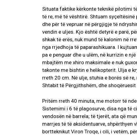
Situata faktike kërkonte teknikë pilotimi t
të re, më të vështirë. Shtuam syçeltësinë 
dhe për të vepruar në përgjigje të ndrysh
vendin e uljes. Kjo është detyrë e parë, pë
shkak të erës, nuk mund të kalonim në rre
nga rrjedhoja të paparashikuara. I kujtuam 
pa e penguar dhe u ulëm, në kurrizin e një 
mbajtëm me xhiro maksimale e nuk guxoni
takonte me bishtin e helikopterit. Ulja e k
rreth 20 cm. Në ulje, stuhia e borës së re,
Shtabit të Përgjithshëm, dhe shoqëruesit e
Pritëm rreth 40 minuta, me motorr të ndez
Sistemimi i 6 të plagosurve, disa nga të ci
vendosën në barrela; të tjerët, ata që mun
marrjes të të aksidentuarve, shpërthyen v
bortteknikut Viron Troqe, i cili, i vetëm, pë