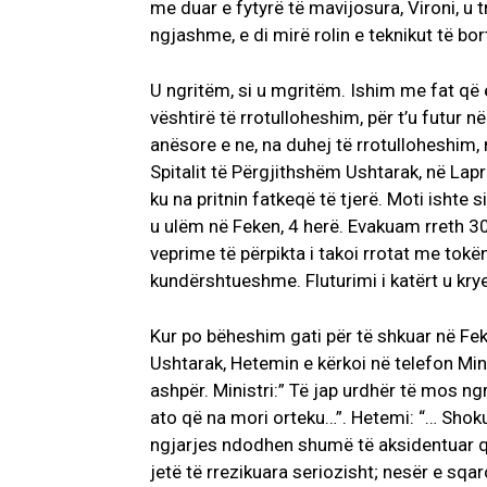
me duar e fytyrë të mavijosura, Vironi, u t
ngjashme, e di mirë rolin e teknikut të borti
U ngritëm, si u mgritëm. Ishim me fat që 
vështirë të rrotulloheshim, për t’u futur në
anësore e ne, na duhej të rrotulloheshim, m
Spitalit të Përgjithshëm Ushtarak, në Lap
ku na pritnin fatkeqë të tjerë. Moti ishte s
u ulëm në Feken, 4 herë. Evakuam rreth 3
veprime të përpikta i takoi rrotat me tokën,
kundërshtueshme. Fluturimi i katërt u kry
Kur po bëheshim gati për të shkuar në Fek
Ushtarak, Hetemin e kërkoi në telefon Minis
ashpër. Ministri:” Të jap urdhër të mos n
ato që na mori orteku…”. Hetemi: “… Shoku
ngjarjes ndodhen shumë të aksidentuar që
jetë të rrezikuara seriozisht; nesër e sq