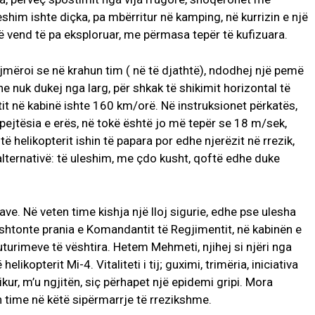
eshim ishte diçka, pa mbërritur në kamping, në kurrizin e një
 në vend të pa eksploruar, me përmasa tepër të kufizuara.
jmëroi se në krahun tim ( në të djathtë), ndodhej një pemë
he nuk dukej nga larg, për shkak të shikimit horizontal të
tit në kabinë ishte 160 km/orë. Në instruksionet përkatës,
shpejtësia e erës, në tokë është jo më tepër se 18 m/sek,
ë helikopterit ishin të papara por edhe njerëzit në rrezik,
lternativë: të uleshim, me çdo kusht, qoftë edhe duke
e. Në veten time kishja një lloj sigurie, edhe pse ulesha
 shtonte prania e Komandantit të Regjimentit, në kabinën e
fluturimeve të vështira. Hetem Mehmeti, njihej si njëri nga
likopterit Mi-4. Vitaliteti i tij; guximi, trimëria, iniciativa
 sikur, m’u ngjitën, siç përhapet një epidemi gripi. Mora
 time në këtë sipërmarrje të rrezikshme.