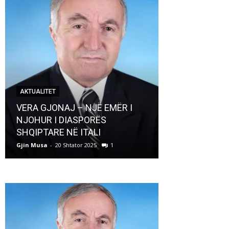
AKTUALITET
AKTUALITET
VERA GJONAJ – NJË EMËR I
NJOHUR I DIASPORËS
Pregaditi Gji
SHQIPTARE NË ITALI
Shtator 2025
Gjin Musa
-
20 Shtator 2025
1
Gjin Musa
-
8 Shtat