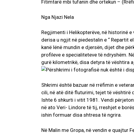
Fitimtarë mbi tufanin dhe ortekun – (Rrëfi
Nga Njazi Nela
Regjimenti i Helikopterëve, në historinë e
derisa u ngjit në piedestalin e “ Repartit e
kanë lënë mundin e djersën, dijet dhe përk
profileve e specialiteteve të ndryshëm. N
gurë kilometrikë, disa detyra të vështira aj
Shkrimi është bazuar në rrëfimin e veterani
cili, në atë ditë fluturimi, tejet të vësht
Ishte 6 shkurti i vitit 1981. Vendi përjet
në ato Veri- Lindore të tij, rreshjet e borë
ishin formuar disa shtresa të ngrira.
Në Malin me Gropa, në vendin e quajtur Fe