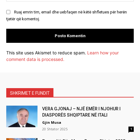
Ruaj emrin tim, email dhe uebfaqen në këtë shfletues për herën
tjetër që komentoj.
This site uses Akismet to reduce spam.
Learn how your
comment data is processed.
SHKRIMET E FUNDIT
VERA GJONAJ – NJË EMËR I NJOHUR I
DIASPORËS SHQIPTARE NË ITALI
Gjin Musa
20 Shtator 2025
1