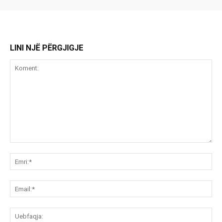
LINI NJË PËRGJIGJE
Koment:
Emr
Ema
Ue