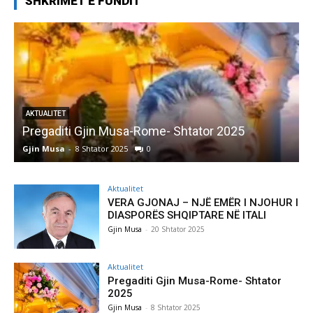
SHKRIMET E FUNDIT
AKTUALITET
Pregaditi Gjin Musa-Rome- Shtator 2025
Gjin Musa
-
8 Shtator 2025
0
G
Aktualitet
VERA GJONAJ – NJË EMËR I NJOHUR I
DIASPORËS SHQIPTARE NË ITALI
Gjin Musa
-
20 Shtator 2025
Aktualitet
Pregaditi Gjin Musa-Rome- Shtator
2025
Gjin Musa
-
8 Shtator 2025