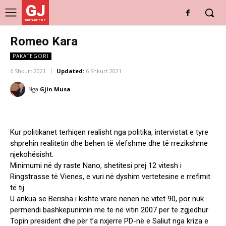
GJ
DRITARE E RE
Romeo Kara
PAKATEGORI
6 Shkurt 2021
Updated:
6 Shkurt 2021
Nga
Gjin Musa
Kur politikanet terhiqen realisht nga politika, intervistat e tyre
shprehin realitetin dhe behen të vlefshme dhe të rrezikshme
njekohësisht.
Minimumi në dy raste Nano, shetitesi prej 12 vitesh i
Ringstrasse të Vienes, e vuri në dyshim vertetesine e rrefimit
të tij.
U ankua se Berisha i kishte vrare nenen në vitet 90, por nuk
permendi bashkepunimin me te në vitin 2007 per te zgjedhur
Topin president dhe për t’a nxjerre PD-në e Saliut nga kriza e