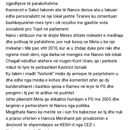
zgjedhjeve të parakohshme.
Kasnecet e Saliut takonin ata të Nanos derisa ata u takuan
edhe personalisht në nje lokal jashte Tiranes ku cimentuan
bashkepunimin mes tyre i cili rezultoi me gjashte vota
socialiste pro Topit në parlament.
Nano i atribuon me të drejte Metes shtate mekatet e medhaja
dhe pothuaj të pafalshme, por nuk besoj se Meta u be nje
mekatar i tille pas vitit 2010, kur ai u zhdap duke pire raki dhe
ngrene mish derri, nga darka në mengjes me Nanon tek lokali
Chagall ndodhur atehere në rrugen Kont Urani, qe i perkiste
mikut të tyre të perbashket Kastriot Ismaili.
Ky takim i madh “historik” midis dy armiqve të perjetshem u
dha edhe nga media e kohes dhe komentet ishin qe dy
kundershtaret i bashkoi qenia e Rames në krye të PS dhe
pengimi i tij per të ardhur në pushtet.
Ishte pikerisht Meta qe shkaktoi humbjen e PS me 2005 dhe
largimin e perhershem të Nanos nga politika.
Megjithate Nano ka meritë se i vuri fre babezise se tij dhe nuk
e pranoi oferten e Hamza Merxhanit për privatizimin e
divizionit te shperndarjes se KESH-it nga CEZ-i.