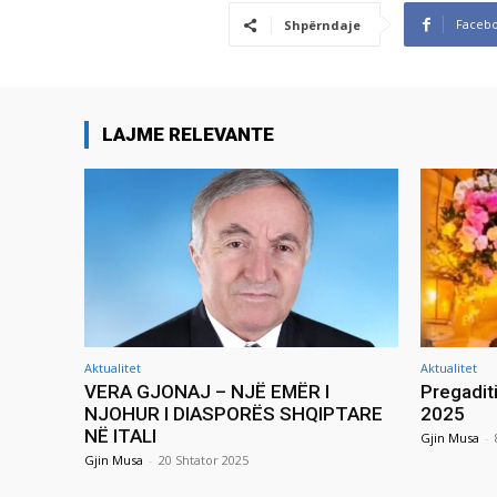
Faceb
Shpërndaje
LAJME RELEVANTE
Aktualitet
Aktualitet
VERA GJONAJ – NJË EMËR I
Pregadit
NJOHUR I DIASPORËS SHQIPTARE
2025
NË ITALI
Gjin Musa
-
Gjin Musa
-
20 Shtator 2025