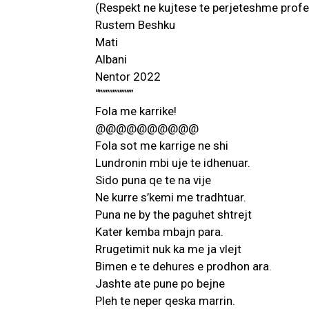
(Respekt ne kujtese te perjeteshme profe
Rustem Beshku
Mati
Albani
Nentor 2022
“””””””””””
Fola me karrike!
@@@@@@@@@@
Fola sot me karrige ne shi
Lundronin mbi uje te idhenuar.
Sido puna qe te na vije
Ne kurre s’kemi me tradhtuar.
Puna ne by the paguhet shtrejt
Kater kemba mbajn para.
Rrugetimit nuk ka me ja vlejt
Bimen e te dehures e prodhon ara.
Jashte ate pune po bejne
Pleh te neper qeska marrin.