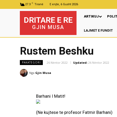
C
27.3
Tiranë
E enjte, 6 Gusht 2026
ARTIKUJ
POLI
DRITARE E RE
GJIN MUSA
LAJMET E FUNDIT
Rustem Beshku
26 Nëntor 2022
Updated:
26 Nëntor 2022
PAKATEGORI
Nga
Gjin Musa
Barhani I Matit!
(Ne kujtese te profesor Fatmir Barhani)