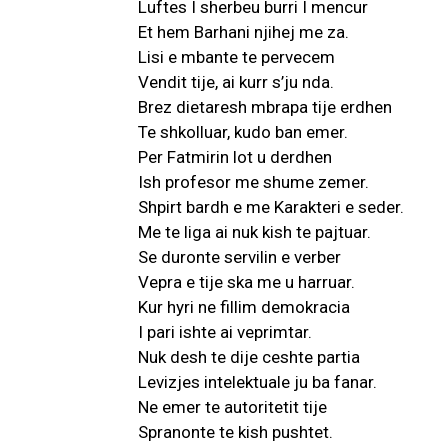
Luftes I sherbeu burri I mencur
Et hem Barhani njihej me za.
Lisi e mbante te pervecem
Vendit tije, ai kurr s’ju nda.
Brez dietaresh mbrapa tije erdhen
Te shkolluar, kudo ban emer.
Per Fatmirin lot u derdhen
Ish profesor me shume zemer.
Shpirt bardh e me Karakteri e seder.
Me te liga ai nuk kish te pajtuar.
Se duronte servilin e verber
Vepra e tije ska me u harruar.
Kur hyri ne fillim demokracia
I pari ishte ai veprimtar.
Nuk desh te dije ceshte partia
Levizjes intelektuale ju ba fanar.
Ne emer te autoritetit tije
Spranonte te kish pushtet.