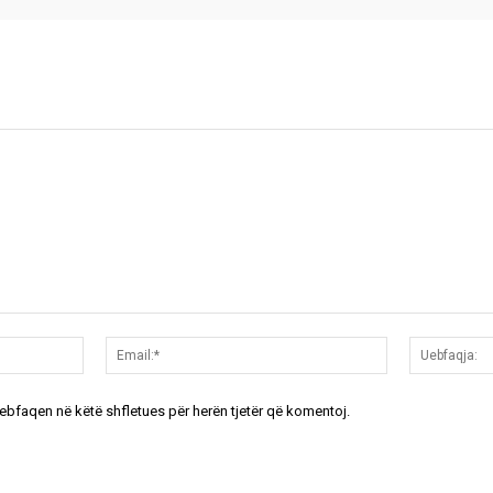
Emri:*
Email:*
uebfaqen në këtë shfletues për herën tjetër që komentoj.