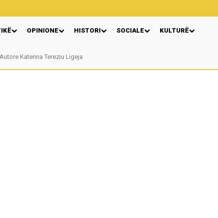
TIKË
OPINIONE
HISTORI
SOCIALE
KULTURË
Autore Katerina Tereziu Ligeja