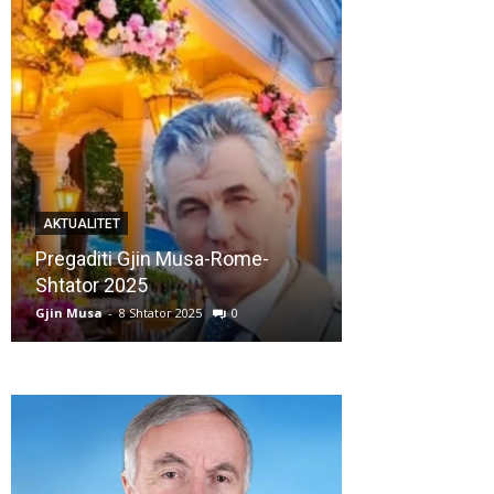
AKTUALITET
AKTUALITET
Pregaditi Gjin Musa-Rome-
Shtator 2025
Nga: Ndue Ded
Gjin Musa
-
8 Shtator 2025
0
Gjin Musa
-
28 Korr