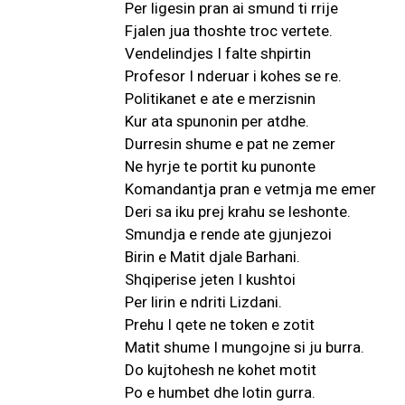
Per ligesin pran ai smund ti rrije
Fjalen jua thoshte troc vertete.
Vendelindjes I falte shpirtin
Profesor I nderuar i kohes se re.
Politikanet e ate e merzisnin
Kur ata spunonin per atdhe.
Durresin shume e pat ne zemer
Ne hyrje te portit ku punonte
Komandantja pran e vetmja me emer
Deri sa iku prej krahu se leshonte.
Smundja e rende ate gjunjezoi
Birin e Matit djale Barhani.
Shqiperise jeten I kushtoi
Per lirin e ndriti Lizdani.
Prehu I qete ne token e zotit
Matit shume I mungojne si ju burra.
Do kujtohesh ne kohet motit
Po e humbet dhe lotin gurra.