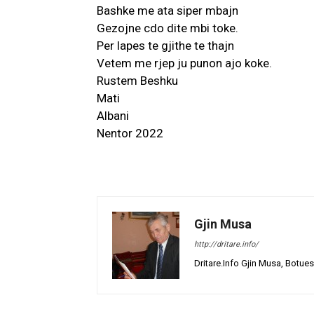
Bashke me ata siper mbajn
Gezojne cdo dite mbi toke.
Per lapes te gjithe te thajn
Vetem me rjep ju punon ajo koke.
Rustem Beshku
Mati
Albani
Nentor 2022
Gjin Musa
http://dritare.info/
Dritare.Info Gjin Musa, Botues