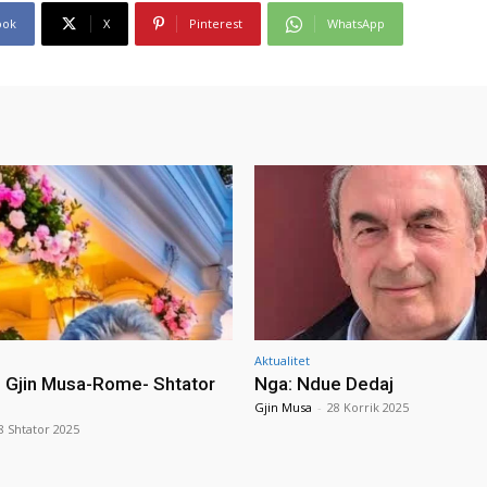
ook
X
Pinterest
WhatsApp
Aktualitet
i Gjin Musa-Rome- Shtator
Nga: Ndue Dedaj
Gjin Musa
-
28 Korrik 2025
8 Shtator 2025