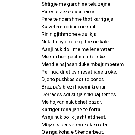
Shtigje me gardh ne tela zejne
Paren e zeze disa harrin.
Pare te ndershme thot karrigeja
Ka vetem cobani ne mal.
Rinin gjithmone e zu ikja
Nuk do hypim te gjithe ne kale.
Asnji nuk doli me me lene vetem
Me ma heq peshen mbi toke.
Mendie hajnash duke mbajt mbetem
Per nga dijet bylmesat jane troke.
Dje te pushkes sot te penes
Brez pa’s brezi hiqemi krenar.
Derrases sdi si tja shkruaj temes
Me hajvan nuk behet pazar.
Karriget tona jane te forta
Asnji nuk po ik jasht atdheut.
Mbjan siper vetem koke rrota
Qe nga koha e Skenderbeut.