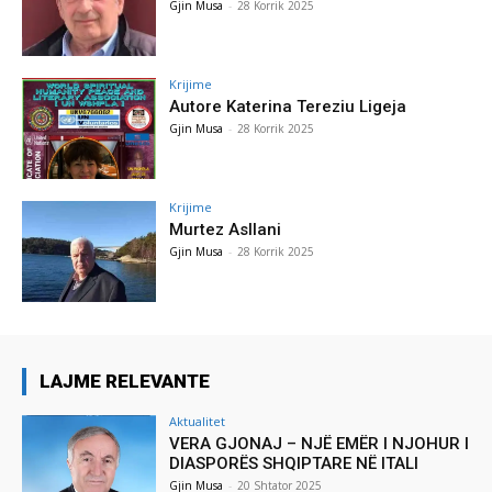
Gjin Musa
-
28 Korrik 2025
Krijime
Autore Katerina Tereziu Ligeja
Gjin Musa
-
28 Korrik 2025
Krijime
Murtez Asllani
Gjin Musa
-
28 Korrik 2025
LAJME RELEVANTE
Aktualitet
VERA GJONAJ – NJË EMËR I NJOHUR I
DIASPORËS SHQIPTARE NË ITALI
Gjin Musa
-
20 Shtator 2025