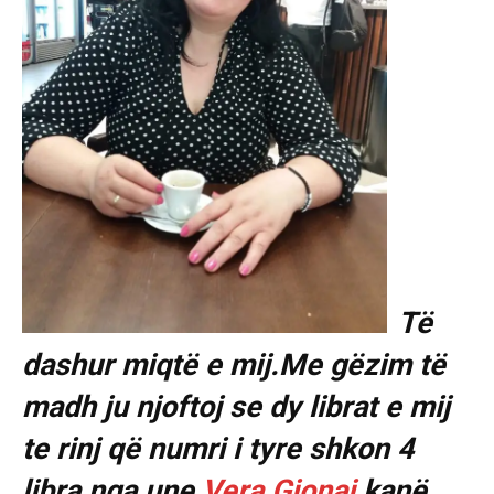
Të
dashur miqtë e mij.Me gëzim të
madh ju njoftoj se dy librat e mij
te rinj që numri i tyre shkon 4
libra nga une
Vera Gjonaj
kanë