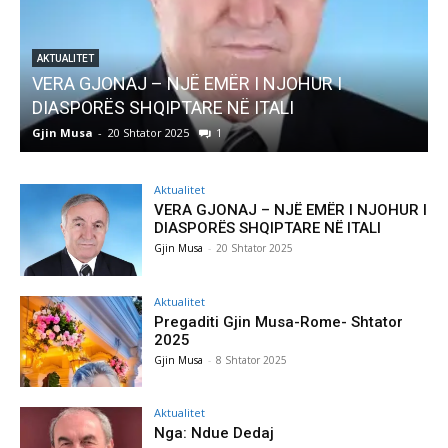
AKTUALITET
Pregaditi Gjin Musa-Rome- Shtator 2025
Gjin Musa
-
8 Shtator 2025
0
Aktualitet
VERA GJONAJ – NJË EMËR I NJOHUR I
DIASPORËS SHQIPTARE NË ITALI
Gjin Musa
-
20 Shtator 2025
Aktualitet
Pregaditi Gjin Musa-Rome- Shtator
2025
Gjin Musa
-
8 Shtator 2025
Aktualitet
Nga: Ndue Dedaj