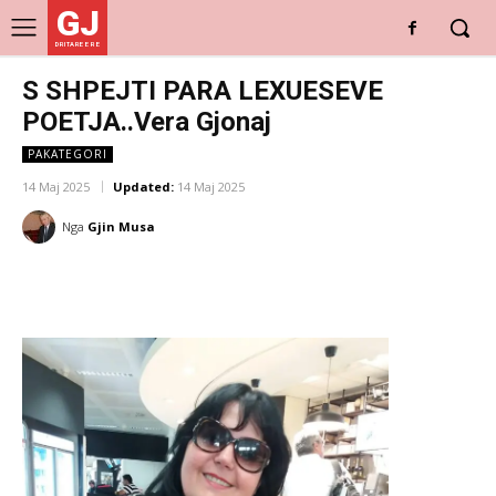
GJ
DRITARE E RE
S SHPEJTI PARA LEXUESEVE
POETJA..Vera Gjonaj
PAKATEGORI
14 Maj 2025
Updated:
14 Maj 2025
Nga
Gjin Musa