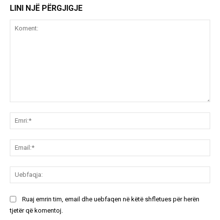
LINI NJË PËRGJIGJE
Koment:
Emr
Ema
Ue
Ruaj emrin tim, email dhe uebfaqen në këtë shfletues për herën
tjetër që komentoj.