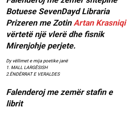
Botuese SevenDayd Libraria
Prizeren me Zotin
Artan Krasniqi
vërtetë një vlerë dhe fisnik
Mirenjohje perjete.
Dy vëllimet e mija poetike janë
1. MALL LARGËSISH
2.ËNDËRRAT E VERALDES
Falenderoj me zemër stafin e
librit