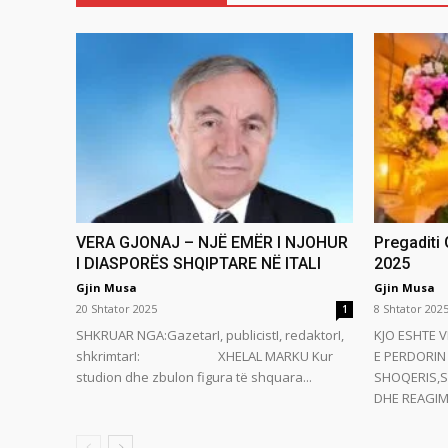
VERA GJONAJ – NJË EMËR I NJOHUR
Pregaditi
I DIASPORËS SHQIPTARE NË ITALI
2025
Gjin Musa
Gjin Musa
20 Shtator 2025
8 Shtator 202
1
SHKRUAR NGA:GazetarI, publicistI, redaktorI,
KJO ESHTE V
shkrimtarI: XHELAL MARKU Kur
E PERDORIN 
studion dhe zbulon figura të shquara...
SHOQERIS,S
DHE REAGIMI