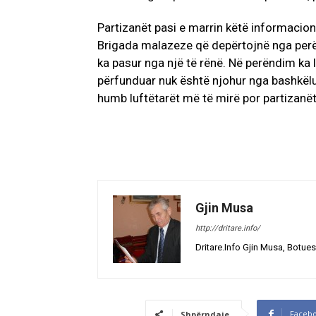
Partizanët pasi e marrin këtë informacion
Brigada malazeze që depërtojnë nga per
ka pasur nga një të rënë. Në perëndim ka l
përfunduar nuk është njohur nga bashkëluf
humb luftëtarët më të mirë por partizanë
Gjin Musa
http://dritare.info/
Dritare.Info Gjin Musa, Botues
Faceb
Shpërndaje