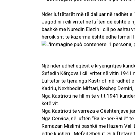
Ndër luftëtarët më të dalluar në radhët e 
Jagodi
ni i cili vritet në luftën që është e
bashkë me Nuredin Elezin i cili po ashtu vr
heroikisht te kazerma është edhe Ismail I
Një ndër udhëheqësit e kryengritjes kundë
Sefedin Kërçova i cili vritet në vitin 1941
Luftëtar të tjera nga Kastrioti në radhët 
Kadriu, Nexhbedin Miftari, Rexhep Demiri, F
Nga Kastrioti në fillim të vitit 1941 kundër
këtë vit.
Nga Kastrioti te varreza e Gështenjave j
Nga Cërvica, në luftën “Ballë-për-Ballë” të 
Ramazan Mislimi bashkë me Hazem Veli Llan
edhe kushëri i Mefail Shehut. Si luftëtarë 