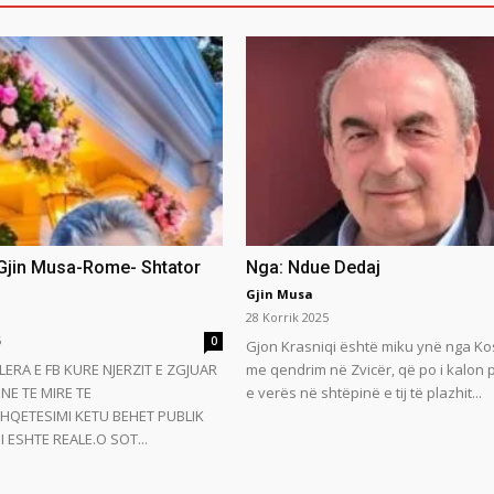
 Gjin Musa-Rome- Shtator
Nga: Ndue Dedaj
Gjin Musa
28 Korrik 2025
5
0
Gjon Krasniqi është miku ynë nga Ko
LERA E FB KURE NJERZIT E ZGJUAR
me qendrim në Zvicër, që po i kalon
NE TE MIRE TE
e verës në shtëpinë e tij të plazhit...
HQETESIMI KETU BEHET PUBLIK
 ESHTE REALE.O SOT...