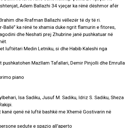
ështenjat, Adem Ballazhi 34 vjeçar ka rënë dëshmor afër
rahim dhe Rrafman Ballazhi vëllezër të dy të ri.
ër-Ballë” ka rënë te xhamia duke ngrit flamurin e fitores,
 Jagodini dhe Neshati prej Zhubrine janë pushkatuar në
nët.
tet luftëtari Medin Letniku, si dhe Habib Kaleshi nga
t pushkatohen Mazllam Tafallari, Demir Pinjolli dhe Emrulla
ehari, Isa Sadiku, Jusuf M. Sadiku, Idriz S. Sadiku, Sheza
Rakipi.
lat kanë qenë në luftë bashkë me Xhemë Gostivarin në