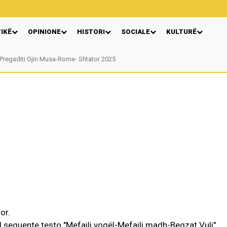
TIKË
OPINIONE
HISTORI
SOCIALE
KULTURË
Pregaditi Gjin Musa-Rome- Shtator 2025
or.