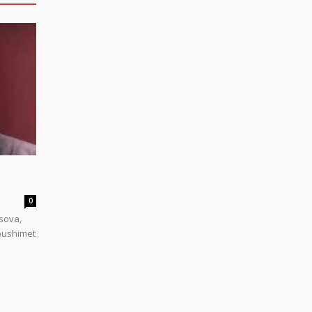
0
sova,
 pushimet