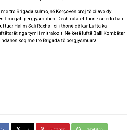
 me tre Brigada sulmojnë Kërçovën prej të cilave dy
ëndimi gati përgjysmohen. Dëshmitarët thonë se cdo hap
uftuar Halim Sali Raxha i cili thonë që kur Lufta ka
tëtarët nga tymi i mitralozit. Në këtë luftë Balli Kombëtar
t ndahen keq me tre Brigada të përgjysmuara.
ook
X
Pinterest
WhatsApp