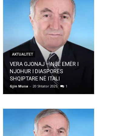
AKTUALITET
AKTUALITET
VERA GJONAJ – NJË EMËR I
NJOHUR I DIASPORËS
Pregaditi Gji
SHQIPTARE NË ITALI
Shtator 2025
Gjin Musa
-
20 Shtator 2025
1
Gjin Musa
-
8 Shtat