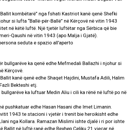
“Ballit kombëtarë” nga fshati Kastriot kanë qenë Shefki
 njohur si lufta “Ballë-për-Ballë” në Kërçovë në vitin 1943
itet në këtë luftë. Një tjetër luftëtar nga Sërbica që bie
meri-Qaushi në vitin 1943 (apo Malja i Gjatë).
r bullgarëve ka qenë edhe Mefmedali Ballazhi i njohur si
 në Kërçovë.
e Ballit kanë qenë edhe Shaqet Hajdini, Mustafa Adili, Halim
azli Bekteshi etj.
 bullgarëve ka luftuar Medin Aliu i cili ka rënë në luftë po në
anë pushkatuar edhe Hasan Hasani dhe Imet Limanin.
vitit 1943 te stacioni i vjetër i trenit bie heroikisht edhe
i nga Kollara. Ramazan Mislimi ishte djalë i ri por ishte
të Ballit në luftë ranë edhe Rexhep Çeliku 21 vjeçar në