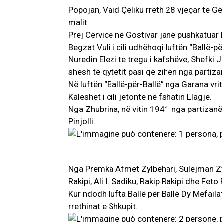
Popojan, Vaid Çeliku rreth 28 vjeçar te G
malit.
Prej Cërvice në Gostivar janë pushkatuar B
Begzat Vuli i cili udhëhoqi luftën “Ballë-p
Nuredin Elezi te tregu i kafshëve, Shefki
shesh të qytetit pasi që zihen nga partiza
Në luftën “Ballë-për-Ballë” nga Garana vri
Kaleshet i cili jetonte në fshatin Llagje.
Nga Zhubrina, në vitin 1941 nga partizanë
Pinjolli.
Nga Premka Afmet Zylbehari, Sulejman Zylb
Rakipi, Ali I. Sadiku, Rakip Rakipi dhe Feto 
Kur ndodh lufta Ballë për Ballë Dy Mefai
rrethinat e Shkupit.