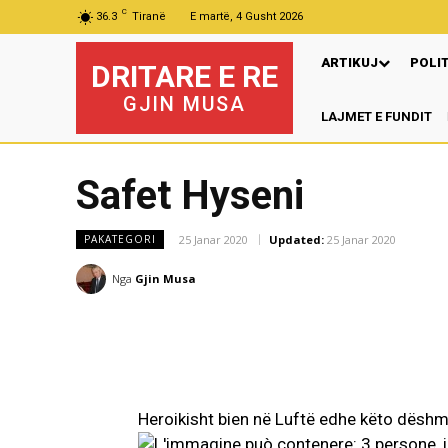
C
36.3
Tiranë
E martë, 4 Gusht 2026
ARTIKUJ
POLI
DRITARE E RE
GJIN MUSA
LAJMET E FUNDIT
Safet Hyseni
25 Janar 2020
Updated:
25 Janar 2020
PAKATEGORI
Nga
Gjin Musa
Heroikisht bien në Luftë edhe këto dëshm